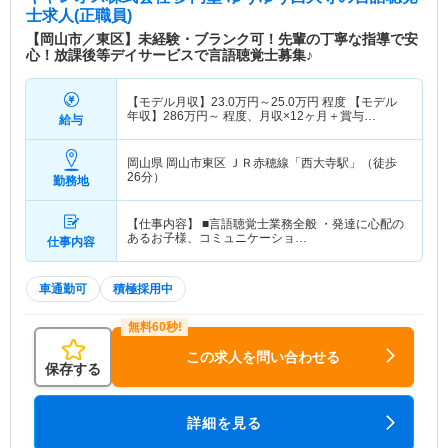
士求人(正職員)
【岡山市／東区】未経験・ブランク可！先輩の丁寧な指導で安
心！放課後等デイサービスで言語聴覚士募集♪
【モデル月収】
23.0
万円～
25.0
万円
程度 【モデル
年収】
286
万円～
程度、月収×12ヶ月＋賞与
給与
100,000円支給想定
岡山県 岡山市東区
ＪＲ赤穂線「西大寺駅」（徒歩
26分）
勤務地
【仕事内容】 ■言語聴覚士業務全般 ・発達に心配の
あるお子様、コミュニケーショ…
仕事内容
車通勤可
積極採用中
この求人を問い合わせる
保存する
詳細を見る