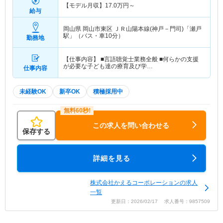
【モデル月収】
17.0
万円～
給与
岡山県 岡山市東区
ＪＲ山陽本線(神戸－門司)「瀬戸
駅」（バス・車10分）
勤務地
【仕事内容】 ■言語聴覚士業務全般 ■何らかの支援
が必要な子ども達の療育及び学…
仕事内容
未経験OK
新卒OK
積極採用中
この求人を問い合わせる
保存する
詳細を見る
株式会社かえるコーポレーションの求人
一覧
更新日：2026/02/17 求人番号：9857509