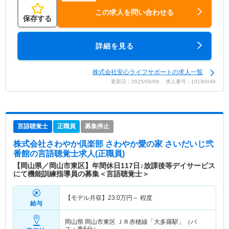
この求人を問い合わせる
保存する
詳細を見る
株式会社安心ライフサポートの求人一覧
更新日：2025/09/09 求人番号：10190048
言語聴覚士
正職員
募集停止
株式会社さわやか倶楽部 さわやか愛の家 さいだいじ弐
番館
の言語聴覚士求人(正職員)
【岡山県／岡山市東区】年間休日117日♪放課後等デイサービス
にて機能訓練指導員の募集＜言語聴覚士＞
【モデル月収】
23.0
万円～
程度
給与
岡山県 岡山市東区
ＪＲ赤穂線「大多羅駅」（バ