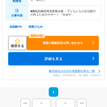
ス・車6分）
勤務地
■機能訓練指導員業務全般 ・子どもたちの生活能力
の向上ためのサポート ・社会や…
仕事内容
未経験OK
残業少なめ
最新の募集状況を問い合わせる
保存する
詳細を見る
株式会社さわやか倶楽部の求人一覧
更新日：2025/08/29 求人番号：9842074
1
<<
<
>
>>