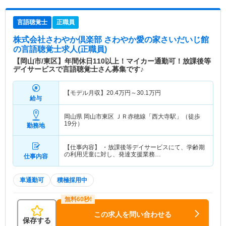
言語聴覚士
正職員
株式会社さわやか倶楽部 さわやか愛の家さいだいじ館
の言語聴覚士求人(正職員)
【岡山市/東区】年間休日110以上！マイカー通勤可！放課後等
デイサービスで言語聴覚士さん募集です♪
【モデル月収】
20.4
万円～
30.1
万円
給与
岡山県 岡山市東区
ＪＲ赤穂線「西大寺駅」（徒歩
19分）
勤務地
【仕事内容】 ・放課後等デイサービスにて、学齢期
の利用児童に対し、発達支援業務…
仕事内容
車通勤可
積極採用中
この求人を問い合わせる
保存する