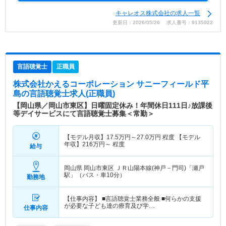
キャレオス株式会社の求人一覧
更新日：2026/05/26 求人番号：9135922
言語聴覚士
正職員
株式会社かえるコーポレーション サニーフィールド平
島
の言語聴覚士求人(正職員)
【岡山県／岡山市東区】日曜固定休み！年間休日111日♪放課後
等デイサービスにて言語聴覚士募集＜常勤＞
【モデル月収】
17.5
万円～
27.0
万円
程度 【モデル
年収】
216
万円～
程度
給与
岡山県 岡山市東区
ＪＲ山陽本線(神戸－門司)「瀬戸
駅」（バス・車10分）
勤務地
【仕事内容】 ■言語聴覚士業務全般 ■何らかの支援
が必要な子ども達の療育及び学…
仕事内容