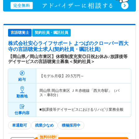
言語聴覚士
契約社員・嘱託社員
株式会社安心ライフサポート よつばのクローバー西大
寺
の言語聴覚士求人(契約社員・嘱託社員)
【岡山県／岡山市東区】休暇制度充実◎日祝お休み♪放課後等
デイサービスの言語聴覚士募集＜契約社員＞
【モデル月収】
20.5
万円～
給与
岡山県 岡山市東区
ＪＲ赤穂線「西大寺駅」（バ
ス・車8分）
勤務地
■放課後等デイサービスにおけるリハビリ業務全般
仕事内容
車通勤可
残業少なめ
積極採用中