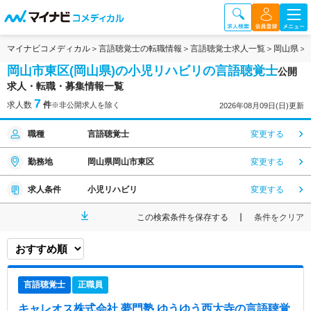
マイナビコメディカル
言語聴覚士の転職情報
言語聴覚士求人一覧
岡山県
岡山市東区(岡山県)の小児リハビリの言語聴覚士
公開
求人・転職・募集情報一覧
7
求人数
件
※非公開求人を除く
2026年08月09日(日)更新
職種
言語聴覚士
変更する
勤務地
岡山県岡山市東区
変更する
求人条件
小児リハビリ
変更する
この検索条件を保存する
条件をクリア
言語聴覚士
正職員
キャレオス株式会社 夢門塾 ゆうゆう西大寺
の言語聴覚