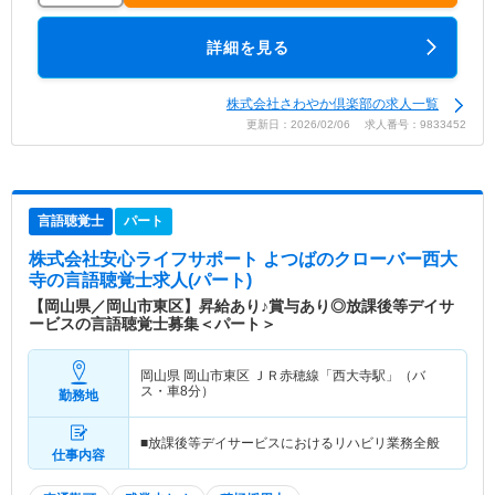
詳細を見る
株式会社さわやか倶楽部の求人一覧
更新日：2026/02/06 求人番号：9833452
言語聴覚士
パート
株式会社安心ライフサポート よつばのクローバー西大
寺
の言語聴覚士求人(パート)
【岡山県／岡山市東区】昇給あり♪賞与あり◎放課後等デイサ
ービスの言語聴覚士募集＜パート＞
岡山県 岡山市東区
ＪＲ赤穂線「西大寺駅」（バ
ス・車8分）
勤務地
■放課後等デイサービスにおけるリハビリ業務全般
仕事内容