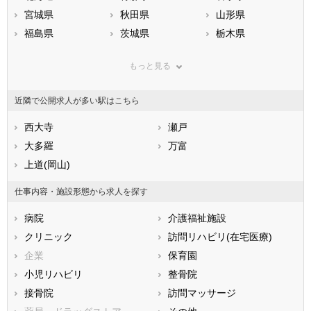
宮城県
秋田県
山形県
福島県
茨城県
栃木県
群馬県
埼玉県
千葉県
もっと見る
東京都
神奈川県
新潟県
山梨県
長野県
富山県
近隣で公開求人が多い駅はこちら
石川県
福井県
岐阜県
静岡県
西大寺
愛知県
瀬戸
三重県
滋賀県
大多羅
京都府
万富
大阪府
兵庫県
上道(岡山)
奈良県
和歌山県
鳥取県
島根県
岡山県
仕事内容・施設形態から求人を探す
広島県
山口県
徳島県
病院
介護福祉施設
香川県
愛媛県
高知県
クリニック
訪問リハビリ(在宅医療)
福岡県
佐賀県
長崎県
企業
保育園
熊本県
大分県
宮崎県
小児リハビリ
整骨院
鹿児島県
沖縄県
接骨院
訪問マッサージ