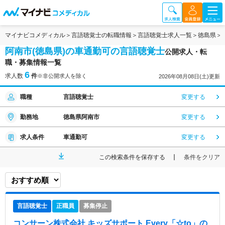
マイナビコメディカル
言語聴覚士の転職情報
言語聴覚士求人一覧
徳島県
阿南市(徳島県)の車通勤可の言語聴覚士
公開求人・転
職・募集情報一覧
6
求人数
件
※非公開求人を除く
2026年08月08日(土)更新
職種
言語聴覚士
変更する
勤務地
徳島県阿南市
変更する
求人条件
車通勤可
変更する
この検索条件を保存する
条件をクリア
言語聴覚士
正職員
募集停止
コンサーン株式会社 キッズサポート Every「☆to」
の