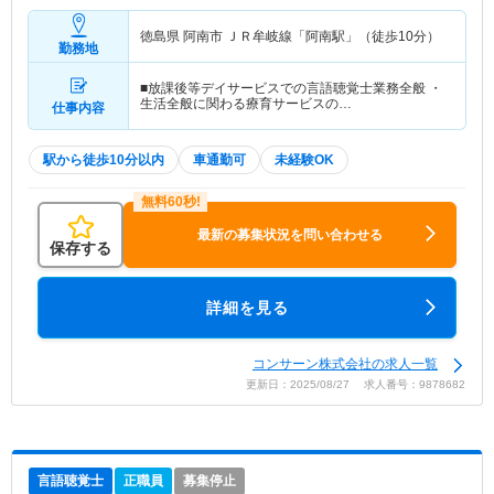
徳島県 阿南市
ＪＲ牟岐線「阿南駅」（徒歩10分）
勤務地
■放課後等デイサービスでの言語聴覚士業務全般 ・
生活全般に関わる療育サービスの…
仕事内容
駅から徒歩10分以内
車通勤可
未経験OK
最新の募集状況を問い合わせる
保存する
詳細を見る
コンサーン株式会社の求人一覧
更新日：2025/08/27 求人番号：9878682
言語聴覚士
正職員
募集停止