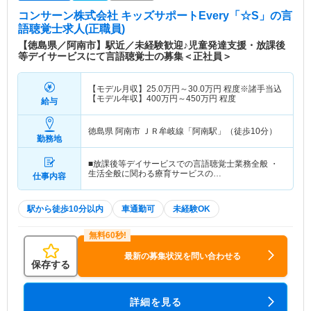
コンサーン株式会社 キッズサポートEvery「☆S」
の言
語聴覚士求人(正職員)
【徳島県／阿南市】駅近／未経験歓迎♪児童発達支援・放課後
等デイサービスにて言語聴覚士の募集＜正社員＞
【モデル月収】
25.0
万円～
30.0
万円
程度※諸手当込
【モデル年収】
400
万円～
450
万円
程度
給与
徳島県 阿南市
ＪＲ牟岐線「阿南駅」（徒歩10分）
勤務地
■放課後等デイサービスでの言語聴覚士業務全般 ・
生活全般に関わる療育サービスの…
仕事内容
駅から徒歩10分以内
車通勤可
未経験OK
最新の募集状況を問い合わせる
保存する
詳細を見る