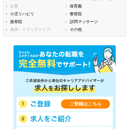
企業
保育園
香川県
愛媛県
高知県
小児リハビリ
整骨院
福岡県
佐賀県
長崎県
接骨院
訪問マッサージ
熊本県
大分県
宮崎県
薬局・ドラッグストア
その他
鹿児島県
沖縄県
ご登録はこちら