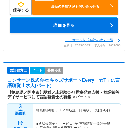
最新の募集状況を問い合わせる
保存する
詳細を見る
コンサーン株式会社の求人一覧
更新日：2025/08/27 求人番号：9877693
言語聴覚士
パート
募集停止
コンサーン株式会社 キッズサポートEvery「☆T」
の言
語聴覚士求人(パート)
【徳島県／阿南市】駅近／未経験OK♪児童発達支援・放課後等
デイサービスにて言語聴覚士の募集＜パート＞
徳島県 阿南市
ＪＲ牟岐線「阿南駅」（徒歩4分）
勤務地
■放課後等デイサービスでの言語聴覚士業務全般 ・
生活全般に関わる療育サービスの…