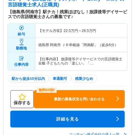
言語聴覚士求人(正職員)
【徳島県/阿南市】駅チカ！残業ほぼなし！放課後等デイサービ
スでの言語聴覚士さんの募集です♪
【モデル月収】
22.5
万円～
26.5
万円
給与
徳島県 阿南市
ＪＲ牟岐線「阿南駅」（徒歩6分）
勤務地
【仕事内容】 放課後等デイサービスでの言語聴覚士
全般 子どもたちの「楽しい」「…
仕事内容
駅から徒歩10分以内
車通勤可
残業少なめ
最新の募集状況を問い合わせる
保存する
詳細を見る
コンサーン株式会社の求人一覧