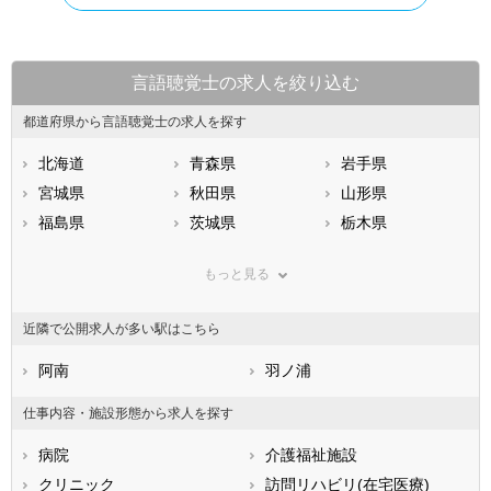
言語聴覚士の求人を絞り込む
都道府県から言語聴覚士の求人を探す
北海道
青森県
岩手県
宮城県
秋田県
山形県
福島県
茨城県
栃木県
群馬県
埼玉県
千葉県
もっと見る
東京都
神奈川県
新潟県
山梨県
長野県
富山県
近隣で公開求人が多い駅はこちら
石川県
福井県
岐阜県
静岡県
阿南
愛知県
羽ノ浦
三重県
滋賀県
京都府
大阪府
仕事内容・施設形態から求人を探す
兵庫県
奈良県
和歌山県
病院
介護福祉施設
鳥取県
島根県
岡山県
クリニック
訪問リハビリ(在宅医療)
広島県
山口県
徳島県