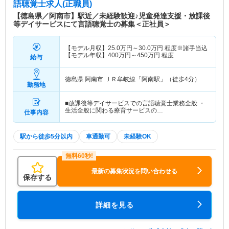
語聴覚士求人(正職員)
【徳島県／阿南市】駅近／未経験歓迎♪児童発達支援・放課後
等デイサービスにて言語聴覚士の募集＜正社員＞
【モデル月収】
25.0
万円～
30.0
万円
程度※諸手当込
【モデル年収】
400
万円～
450
万円
程度
給与
徳島県 阿南市
ＪＲ牟岐線「阿南駅」（徒歩4分）
勤務地
■放課後等デイサービスでの言語聴覚士業務全般 ・
生活全般に関わる療育サービスの…
仕事内容
駅から徒歩5分以内
車通勤可
未経験OK
最新の募集状況を問い合わせる
保存する
詳細を見る