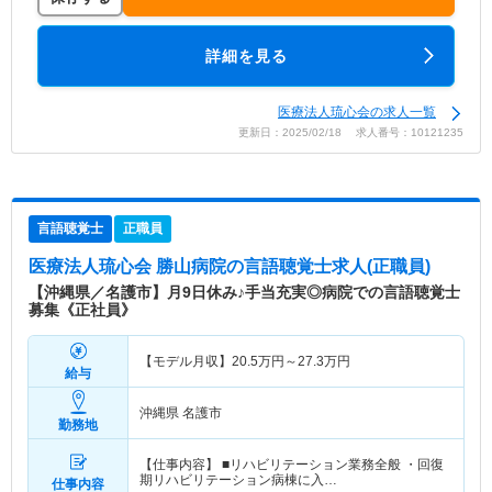
詳細を見る
医療法人琉心会の求人一覧
更新日：2025/02/18 求人番号：10121235
言語聴覚士
正職員
医療法人琉心会 勝山病院
の言語聴覚士求人(正職員)
【沖縄県／名護市】月9日休み♪手当充実◎病院での言語聴覚士
募集《正社員》
【モデル月収】
20.5
万円～
27.3
万円
給与
沖縄県 名護市
勤務地
【仕事内容】 ■リハビリテーション業務全般 ・回復
期リハビリテーション病棟に入…
仕事内容