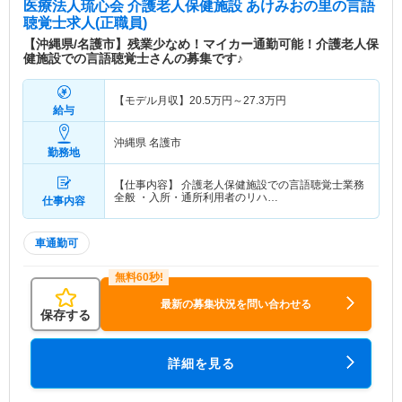
医療法人琉心会 介護老人保健施設 あけみおの里
の言語
聴覚士求人(正職員)
【沖縄県/名護市】残業少なめ！マイカー通勤可能！介護老人保
健施設での言語聴覚士さんの募集です♪
【モデル月収】
20.5
万円～
27.3
万円
給与
沖縄県 名護市
勤務地
【仕事内容】 介護老人保健施設での言語聴覚士業務
全般 ・入所・通所利用者のリハ…
仕事内容
車通勤可
最新の募集状況を問い合わせる
保存する
詳細を見る