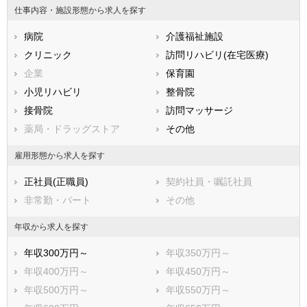
仕事内容・施設形態から求人を探す
石川県
福井県
岐阜県
静岡県
病院
愛知県
介護福祉施設
三重県
滋賀県
クリニック
京都府
訪問リハビリ(在宅医療)
大阪府
兵庫県
企業
奈良県
保育園
和歌山県
鳥取県
小児リハビリ
島根県
整骨院
岡山県
広島県
接骨院
山口県
訪問マッサージ
徳島県
香川県
薬局・ドラッグストア
愛媛県
その他
高知県
福岡県
佐賀県
長崎県
雇用形態から求人を探す
熊本県
大分県
宮崎県
正社員(正職員)
契約社員・嘱託社員
鹿児島県
沖縄県
非常勤・パート
その他
年収から求人を探す
年収300万円～
年収350万円～
年収400万円～
年収450万円～
年収500万円～
年収550万円～