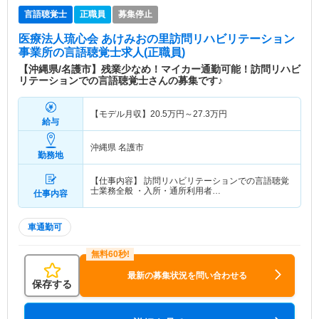
言語聴覚士
正職員
募集停止
医療法人琉心会 あけみおの里訪問リハビリテーション
事業所
の言語聴覚士求人(正職員)
【沖縄県/名護市】残業少なめ！マイカー通勤可能！訪問リハビ
リテーションでの言語聴覚士さんの募集です♪
【モデル月収】
20.5
万円～
27.3
万円
給与
沖縄県 名護市
勤務地
【仕事内容】 訪問リハビリテーションでの言語聴覚
士業務全般 ・入所・通所利用者…
仕事内容
車通勤可
最新の募集状況を問い合わせる
保存する