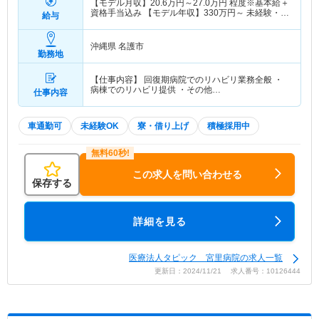
【モデル月収】
20.6
万円～
27.0
万円
程度※基本給＋
資格手当込み 【モデル年収】
330
万円～
未経験・入
給与
職1年目
沖縄県 名護市
勤務地
【仕事内容】 回復期病院でのリハビリ業務全般 ・
病棟でのリハビリ提供 ・その他…
仕事内容
車通勤可
未経験OK
寮・借り上げ
積極採用中
この求人を問い合わせる
保存する
詳細を見る
医療法人タピック 宮里病院の求人一覧
更新日：2024/11/21 求人番号：10126444