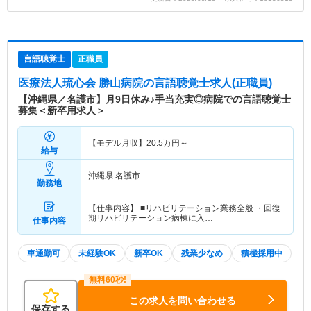
言語聴覚士
正職員
医療法人琉心会 勝山病院
の言語聴覚士求人(正職員)
【沖縄県／名護市】月9日休み♪手当充実◎病院での言語聴覚士
募集＜新卒用求人＞
【モデル月収】
20.5
万円～
給与
沖縄県 名護市
勤務地
【仕事内容】 ■リハビリテーション業務全般 ・回復
期リハビリテーション病棟に入…
仕事内容
車通勤可
未経験OK
新卒OK
残業少なめ
積極採用中
この求人を問い合わせる
保存する