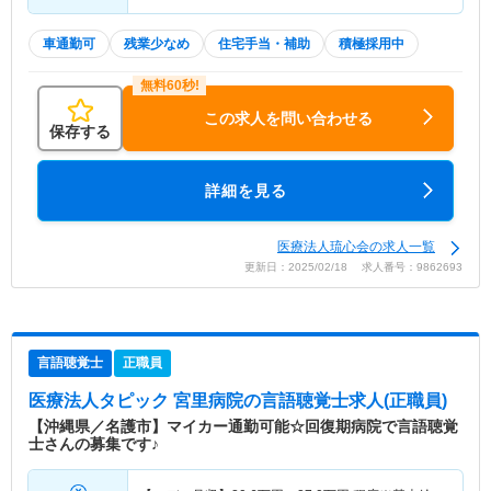
車通勤可
残業少なめ
住宅手当・補助
積極採用中
この求人を問い合わせる
保存する
詳細を見る
医療法人琉心会の求人一覧
更新日：2025/02/18 求人番号：9862693
言語聴覚士
正職員
医療法人タピック 宮里病院
の言語聴覚士求人(正職員)
【沖縄県／名護市】マイカー通勤可能☆回復期病院で言語聴覚
士さんの募集です♪