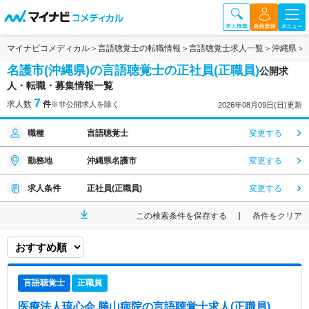
マイナビコメディカル
言語聴覚士の転職情報
言語聴覚士求人一覧
沖縄県
名護市(沖縄県)の言語聴覚士の正社員(正職員)
公開求
人・転職・募集情報一覧
7
求人数
件
※非公開求人を除く
2026年08月09日(日)更新
職種
言語聴覚士
変更する
勤務地
沖縄県名護市
変更する
求人条件
正社員(正職員)
変更する
この検索条件を保存する
条件をクリア
言語聴覚士
正職員
医療法人琉心会 勝山病院
の言語聴覚士求人(正職員)