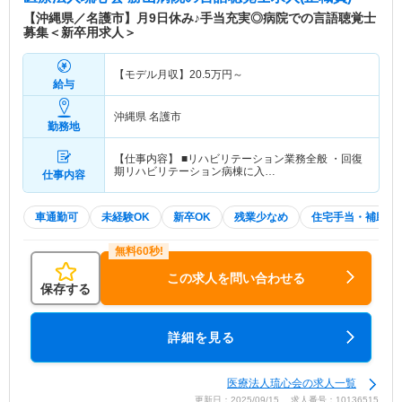
【沖縄県／名護市】月9日休み♪手当充実◎病院での言語聴覚士
募集＜新卒用求人＞
【モデル月収】
20.5
万円～
給与
沖縄県 名護市
勤務地
【仕事内容】 ■リハビリテーション業務全般 ・回復
期リハビリテーション病棟に入…
仕事内容
車通勤可
未経験OK
新卒OK
残業少なめ
住宅手当・補助
この求人を問い合わせる
保存する
詳細を見る
医療法人琉心会の求人一覧
更新日：2025/09/15 求人番号：10136515