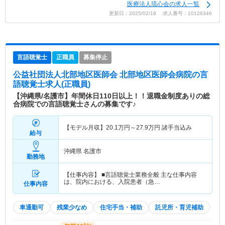
医療法人琉心会の求人一覧
更新日：2025/02/18 求人番号：10126346
言語聴覚士
正職員
募集停止
公益社団法人北部地区医師会 北部地区医師会病院
の言
語聴覚士求人(正職員)
【沖縄県/名護市】年間休日110日以上！！退職金制度ありの総
合病院での言語聴覚士さんの募集です♪
【モデル月収】
20.1
万円～
27.9
万円
諸手当込み
給与
沖縄県 名護市
勤務地
【仕事内容】 ■言語聴覚士業務全般 主な仕事内容
は、院内における、入院患者（急…
仕事内容
車通勤可
残業少なめ
住宅手当・補助
託児所・育児補助