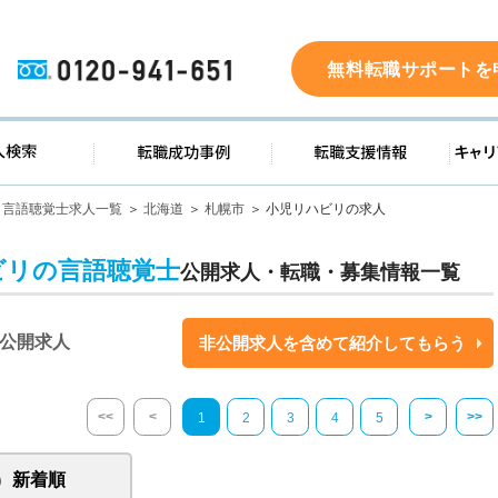
0120-941-651
無料転職サポートを
ド
求人検索
転職成功事例
転職支
言語聴覚士求人一覧
北海道
札幌市
小児リハビリの求人
ビリの言語聴覚士
公開求人・転職・募集情報一覧
公開求人
非公開求人を含めて紹介してもらう
<<
<
>
>>
1
2
3
4
5
新着順