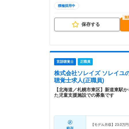
積極採用中
保存する
言語聴覚士
正職員
株式会社ソレイズ ソレイユ
聴覚士求人(正職員)
【北海道／札幌市東区】新道東駅か
た児童支援施設での募集です
【モデル月収】
23.0
万円
給与