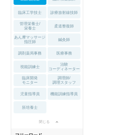
臨床工学技士
診療放射線技師
管理栄養士/
柔道整復師
栄養士
あん摩マッサージ
鍼灸師
指圧師
調剤薬局事務
医療事務
治験
視能訓練士
コーディネーター
臨床開発
調理師/
モニター
調理スタッフ
児童指導員
機能訓練指導員
胚培養士
閉じる