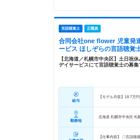
言語聴覚士
正職員
合同会社one flower 児
ービス ほしぞら
の言語聴覚士
【北海道／札幌市中央区】土日祝休
デイサービスにて言語聴覚士の募集
【モデル月収】
18.7
万円
給与
北海道 札幌市中央区
札
勤務地
【仕事内容】 ◇言語聴