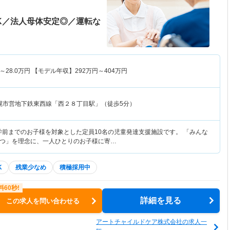
K／法人母体安定◎／運転な
～
28.0
万円
【モデル年収】
292
万円～
404
万円
幌市営地下鉄東西線「西２８丁目駅」（徒歩5分）
就学前までのお子様を対象とした定員10名の児童発達支援施設です。 「みんな
つ」を理念に、一人ひとりのお子様に寄…
K
残業少なめ
積極採用中
詳細を見る
この求人を問い合わせる
アートチャイルドケア株式会社の求人一