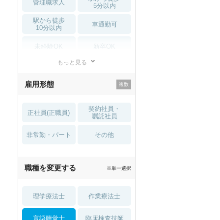
管理職求人
5分以内
駅から徒歩
車通勤可
10分以内
未経験OK
新卒OK
もっと見る
残業少なめ
寮・借り上げ
雇用形態
託児所・
住宅手当・補助
育児補助
契約社員・
正社員(正職員)
土日祝休
無資格 OK
嘱託社員
非常勤・パート
積極採用中
WEB面接OK
その他
2027年4月入職可
夏～秋入職可
職種を変更する
※単一選択
1月入職可
理学療法士
作業療法士
言語聴覚士
臨床検査技師