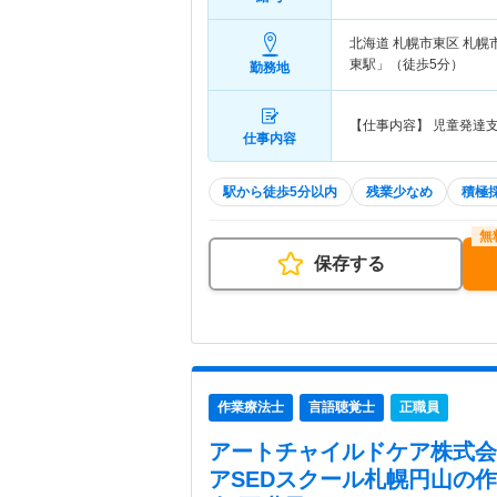
北海道 札幌市東区
札幌
東駅」（徒歩5分）
勤務地
【仕事内容】 児童発達
仕事内容
駅から徒歩5分以内
残業少なめ
積極
保存する
作業療法士
言語聴覚士
正職員
アートチャイルドケア株式会
アSEDスクール札幌円山
の作