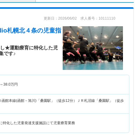
更新日：2026/06/02 求人番号：10111110
tudio札幌北４条
の児童指
なし★運動療育に特化した児
集です♪
～
38.0
万円
Ｒ函館本線(函館－旭川)「桑園駅」（徒歩12分）ＪＲ札沼線「桑園駅」（徒歩
育に特化した児童発達支援施設にて児童療育業務