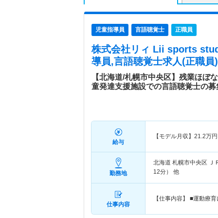
児童指導員
言語聴覚士
正職員
株式会社リィ Lii sports s
導員,言語聴覚士求人(正職員)
【北海道/札幌市中央区】残業ほぼ
童発達支援施設での言語聴覚士の募
【モデル月収】
21.2
万円
給与
北海道 札幌市中央区
Ｊ
12分） 他
勤務地
【仕事内容】 ■運動療
仕事内容