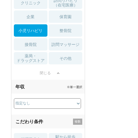
訪問リハビリ
クリニック
（在宅医療）
企業
保育園
小児リハビリ
整骨院
接骨院
訪問マッサージ
薬局・
その他
ドラッグストア
閉じる
年収
※単一選択
こだわり条件
駅から徒歩