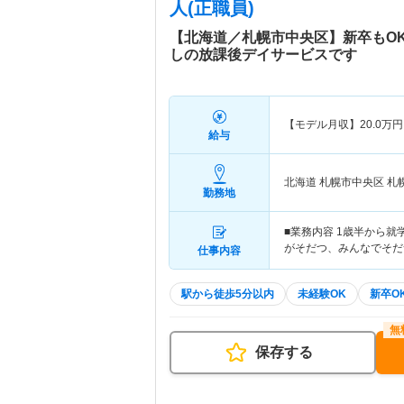
人(正職員)
【北海道／札幌市中央区】新卒もO
しの放課後デイサービスです
【モデル月収】
20.0
万円
給与
北海道 札幌市中央区
札
勤務地
■業務内容 1歳半から
がそだつ、みんなでそだ
仕事内容
駅から徒歩5分以内
未経験OK
新卒O
保存する