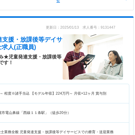
覧
更新日：2025/01/13 求人番号：9131447
童発達支援・放課後等デイサ
求人(正職員)
み★児童発達支援・放課後等
です！
～
程度※諸手当込 【モデル年収】
224
万円～
月収×12ヶ月 賞与別
幌市電山鼻線「西線１１条駅」（徒歩20分）
覚士業務全般 児童発達支援・放課後等デイサービスでの療育・送迎業務