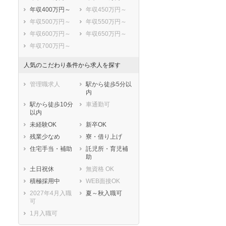
年収400万円～
年収450万円～
年収500万円～
年収550万円～
年収600万円～
年収650万円～
年収700万円～
人気のこだわり条件から求人を探す
管理職求人
駅から徒歩5分以
内
駅から徒歩10分
車通勤可
以内
未経験OK
新卒OK
残業少なめ
寮・借り上げ
住宅手当・補助
託児所・育児補
助
土日祝休
無資格 OK
積極採用中
WEB面接OK
2027年4月入職
夏～秋入職可
可
1月入職可