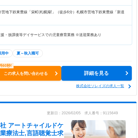
市営地下鉄東豊線「栄町(札幌)駅」（徒歩6分）札幌市営地下鉄東豊線「新道
支援・放課後等デイサービスでの児童療育業務 ※送迎業務あり
採用中
夏～秋入職可
詳細を見る
この求人を問い合わせる
株式会社ソレイズの求人一覧
更新日：2026/02/05 求人番号：9115649
社 アートチャイルドケ
業療法士,言語聴覚士求