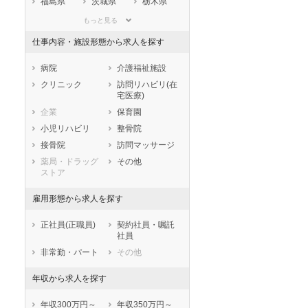
福島県
茨城県
栃木県
群馬県
埼玉県
千葉県
もっと見る
東京都
神奈川県
新潟県
仕事内容・施設形態から求人を探す
山梨県
長野県
富山県
石川県
福井県
岐阜県
病院
介護福祉施設
静岡県
愛知県
三重県
クリニック
訪問リハビリ(在
宅医療)
滋賀県
京都府
大阪府
企業
保育園
兵庫県
奈良県
和歌山県
小児リハビリ
整骨院
鳥取県
島根県
岡山県
接骨院
訪問マッサージ
広島県
山口県
徳島県
薬局・ドラッグ
その他
香川県
愛媛県
高知県
ストア
福岡県
佐賀県
長崎県
雇用形態から求人を探す
熊本県
大分県
宮崎県
鹿児島県
沖縄県
正社員(正職員)
契約社員・嘱託
社員
非常勤・パート
その他
年収から求人を探す
年収300万円～
年収350万円～