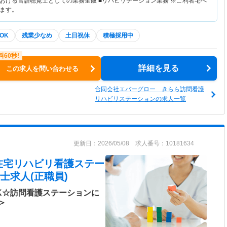
おける言語聴覚士としての業務全般 ■リハビリテーション業務 ※ご利者宅へ
ます。
OK
残業少なめ
土日祝休
積極採用中
詳細を見る
この求人を問い合わせる
合同会社エバーグロー きらら訪問看護
リハビリステーションの求人一覧
更新日：2026/05/08 求人番号：10181634
在宅リハビリ看護ステー
士求人(正職員)
K☆訪問看護ステーションに
＞