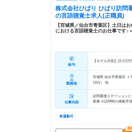
株式会社ひばり ひばり訪問
の言語聴覚士求人(正職員)
【宮城県／仙台市青葉区】土日はお
における言語聴覚士のお仕事です♪
【モデル月収】
25.0
万円
給与
宮城県 仙台市青葉区
Ｊ
18分） 他
勤務地
訪問看護ステーションに
業務 ※訪問時の移動手
仕事内容
車通勤可