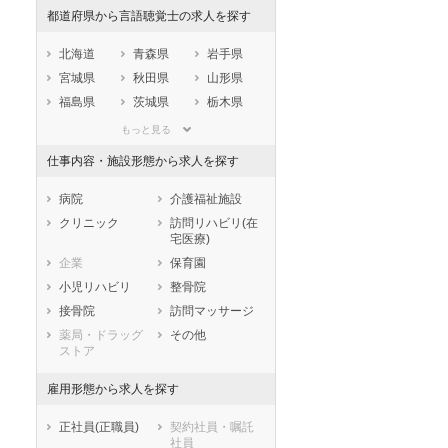
都道府県から言語聴覚士の求人を探す
北海道
青森県
岩手県
宮城県
秋田県
山形県
福島県
茨城県
栃木県
群馬県
埼玉県
千葉県
もっと見る
東京都
神奈川県
新潟県
仕事内容・施設形態から求人を探す
山梨県
長野県
富山県
石川県
福井県
岐阜県
病院
介護福祉施設
静岡県
愛知県
三重県
クリニック
訪問リハビリ(在
宅医療)
滋賀県
京都府
大阪府
企業
保育園
兵庫県
奈良県
和歌山県
小児リハビリ
整骨院
鳥取県
島根県
岡山県
接骨院
訪問マッサージ
広島県
山口県
徳島県
薬局・ドラッグ
その他
香川県
愛媛県
高知県
ストア
福岡県
佐賀県
長崎県
雇用形態から求人を探す
熊本県
大分県
宮崎県
鹿児島県
沖縄県
正社員(正職員)
契約社員・嘱託
社員