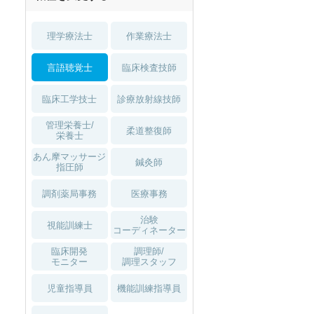
1月入職可
理学療法士
作業療法士
言語聴覚士
臨床検査技師
臨床工学技士
診療放射線技師
管理栄養士/
柔道整復師
栄養士
あん摩マッサージ
鍼灸師
指圧師
調剤薬局事務
医療事務
治験
視能訓練士
コーディネーター
臨床開発
調理師/
モニター
調理スタッフ
児童指導員
機能訓練指導員