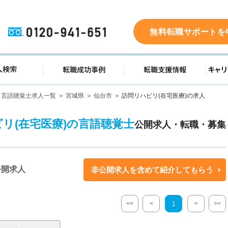
0120-941-651
無料転職サポートを
ド
求人検索
転職成功事例
転職支
言語聴覚士求人一覧
宮城県
仙台市
訪問リハビリ(在宅医療)の求人
ビリ(在宅医療)の言語聴覚士
公開求人・転職・募集
公開求人
非公開求人を含めて紹介してもらう
<<
<
>
>>
1