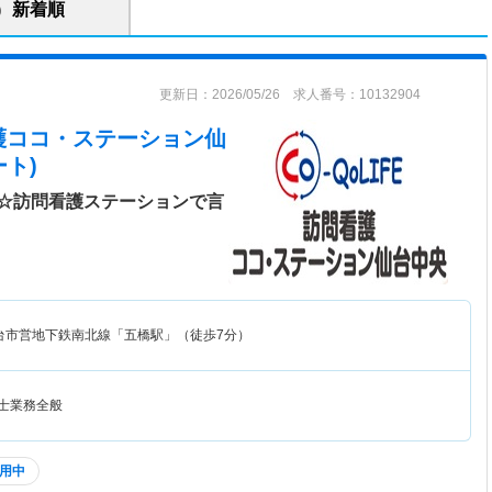
新着順
更新日：2026/05/26 求人番号：10132904
護ココ・ステーション仙
ト)
☆訪問看護ステーションで言
台市営地下鉄南北線「五橋駅」（徒歩7分）
覚士業務全般
用中