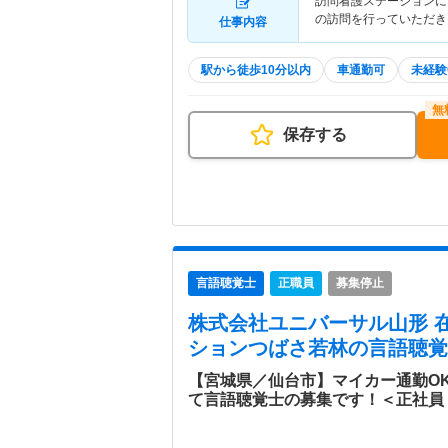
訪問看護ステーションに
の訪問を行っていただき
仕事内容
駅から徒歩10分以内
車通勤可
未経験
保存する
言語聴覚士
正職員
募集停止
株式会社ユニバーサル山形 
ションつばさ若林
の言語聴覚
【宮城県／仙台市】マイカー通勤O
て言語聴覚士の募集です！＜正社員