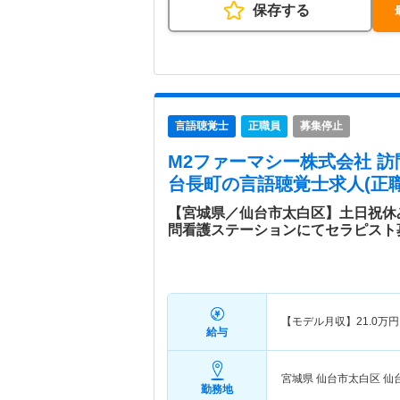
保存する
言語聴覚士
正職員
募集停止
M2ファーマシー株式会社 
台長町
の言語聴覚士求人(正職
【宮城県／仙台市太白区】土日祝休
問看護ステーションにてセラピスト
【モデル月収】
21.0
万円
給与
宮城県 仙台市太白区
仙
勤務地