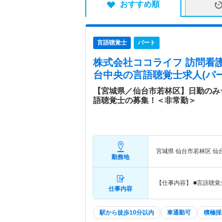
おすすめ順
言語聴覚士
パート
株式会社ココライフ 訪問看
台中央
の言語聴覚士求人(パー
【宮城県／仙台市若林区】日勤のみ
語聴覚士の募集！＜非常勤＞
宮城県 仙台市若林区
仙
勤務地
【仕事内容】 ■言語聴
仕事内容
駅から徒歩10分以内
車通勤可
積極採