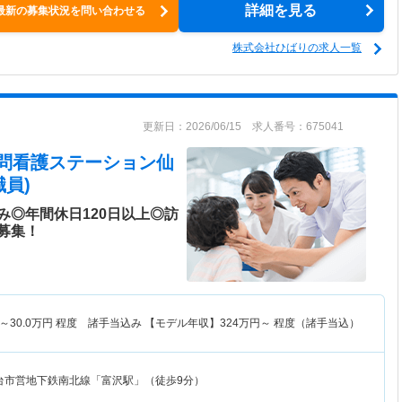
詳細を見る
最新の募集状況を問い合わせる
株式会社ひばりの求人一覧
更新日：2026/06/15 求人番号：675041
訪問看護ステーション仙
員)
み◎年間休日120日以上◎訪
募集！
～
30.0
万円
程度 諸手当込み 【モデル年収】
324
万円～
程度（諸手当込）
台市営地下鉄南北線「富沢駅」（徒歩9分）