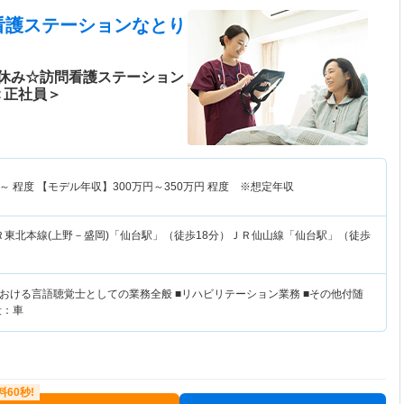
看護ステーションなとり
休み☆訪問看護ステーション
＜正社員＞
～
程度 【モデル年収】
300
万円～
350
万円
程度 ※想定年収
Ｒ東北本線(上野－盛岡)「仙台駅」（徒歩18分）ＪＲ仙山線「仙台駅」（徒歩
おける言語聴覚士としての業務全般 ■リハビリテーション業務 ■その他付随
段：車