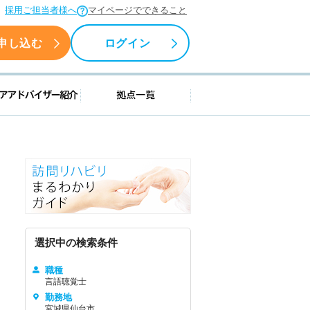
採用ご担当者様へ
マイページでできること
申し込む
ログイン
援情報
キャリアアドバイザー紹介
拠点一覧
選択中の検索条件
職種
言語聴覚士
勤務地
宮城県仙台市