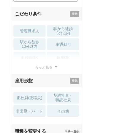
こだわり条件
駅から徒歩
管理職求人
5分以内
駅から徒歩
車通勤可
10分以内
未経験OK
新卒OK
もっと見る
残業少なめ
寮・借り上げ
雇用形態
託児所・
住宅手当・補助
育児補助
契約社員・
正社員(正職員)
土日祝休
無資格 OK
嘱託社員
非常勤・パート
積極採用中
WEB面接OK
その他
2027年4月入職可
夏～秋入職可
職種を変更する
※単一選択