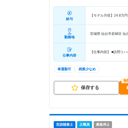
【モデル月収】
24.8
万円
給与
宮城県 仙台市若林区
仙
勤務地
【仕事内容】 ■訪問リ
仕事内容
車通勤可
残業少なめ
保存する
言語聴覚士
正職員
募集停止