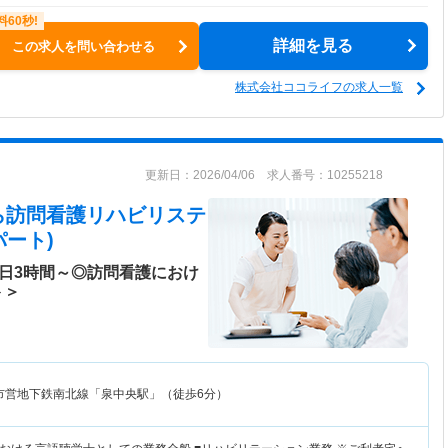
詳細を見る
この求人を問い合わせる
株式会社ココライフの求人一覧
更新日：2026/04/06 求人番号：10255218
ら訪問看護リハビリステ
ート)
1日3時間～◎訪問看護におけ
ト＞
市営地下鉄南北線「泉中央駅」（徒歩6分）