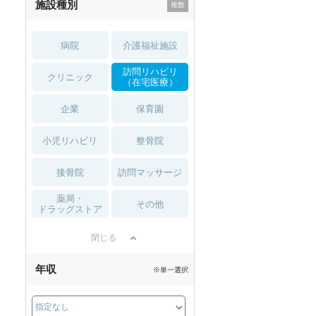
施設種別
病院
介護福祉施設
訪問リハビリ
クリニック
（在宅医療）
企業
保育園
小児リハビリ
整骨院
接骨院
訪問マッサージ
薬局・
その他
ドラッグストア
閉じる
年収
※単一選択