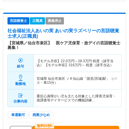
言語聴覚士
正職員
募集停止
社会福祉法人あいの実 あいの実ラズベリー
の言語聴覚
士求人(正職員)
【宮城県／仙台市泉区】 医ケア児保育・放デイの言語聴覚士
募集！
【モデル月収】
22.0
万円～
28.3
万円
程度（諸手当
込） 【モデル年収】
316
万円～
程度（諸手当込）
給与
宮城県 仙台市泉区
ＪＲ仙山線「国見(宮城)駅」（バ
ス・車15分）
勤務地
重症心身障がい児を主たる対象とした障害児保育・
放課後等デイサービスでの機能訓練…
仕事内容
車通勤可
残業少なめ