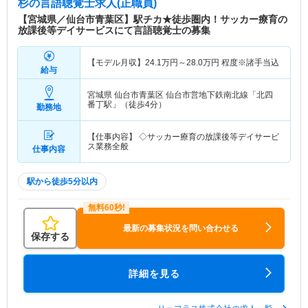
杉
の言語聴覚士求人(正職員)
【宮城県／仙台市青葉区】駅チカ★徒歩圏内！サッカー療育の
放課後等デイサービスにて言語聴覚士の募集
【モデル月収】
24.1
万円～
28.0
万円
程度※諸手当込
給与
宮城県 仙台市青葉区
仙台市営地下鉄南北線「北四
番丁駅」（徒歩4分）
勤務地
【仕事内容】 ◇サッカー療育の放課後等デイサービ
ス業務全般
仕事内容
駅から徒歩5分以内
最新の募集状況を問い合わせる
保存する
詳細を見る