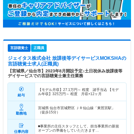
言語聴覚士
正職員
ジェイタス株式会社 放課後等デイサービスMOKSHA
の
言語聴覚士求人(正職員)
【宮城県／仙台市】2023年8月開設予定♪土日祝休み放課後等
デイサービスでの言語聴覚士兼主任業務
【モデル月収】
27.1
万円～
程度 諸手当込 【モデ
ル年収】
325
万円～
程度 月収×12ヶ月
給与
宮城県 仙台市宮城野区
ＪＲ仙山線「東照宮駅」
（徒歩15分）
勤務地
■事業所の主任スタッフとして、担当事業所の新規
オープンの準備をしていただきます…
仕事内容