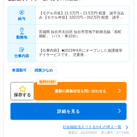
【モデル月収】
21.5
万円～
23.5
万円
程度 諸手当込
み 【モデル年収】
320
万円～
352
万円
程度 諸手
給与
当・賞与込み
宮城県 仙台市太白区
仙台市営地下鉄南北線「長町
南駅」（バス・車10分）
勤務地
【仕事内容】 ■2023年9月にオープンした放課後等
デイサービスです。 児童発…
仕事内容
車通勤可
残業少なめ
最新の募集状況を問い合わせる
保存する
詳細を見る
社会福祉法人うえるかむの求人一覧
更新日：2025/09/02 求人番号：9777986