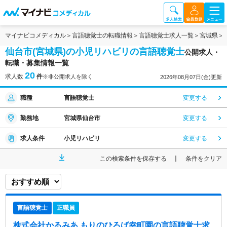
マイナビコメディカル
言語聴覚士の転職情報
言語聴覚士求人一覧
宮城県
仙台市(宮城県)の小児リハビリの言語聴覚士
公開求人・
転職・募集情報一覧
20
求人数
件
※非公開求人を除く
2026年08月07日(金)更新
職種
言語聴覚士
変更する
勤務地
宮城県仙台市
変更する
求人条件
小児リハビリ
変更する
この検索条件を保存する
条件をクリア
言語聴覚士
正職員
株式会社かるみあ もりのひろば幸町園
の言語聴覚士求