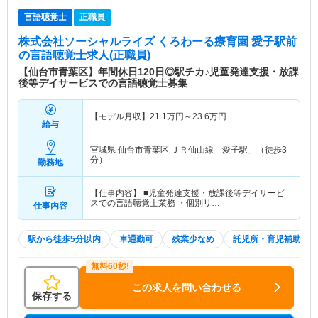
言語聴覚士
正職員
株式会社ソーシャルライズ くろわーる療育園 愛子駅前
の言語聴覚士求人(正職員)
【仙台市青葉区】年間休日120日◎駅チカ♪児童発達支援・放課
後等デイサービスでの言語聴覚士募集
【モデル月収】
21.1
万円～
23.6
万円
給与
宮城県 仙台市青葉区
ＪＲ仙山線「愛子駅」（徒歩3
分）
勤務地
【仕事内容】 ■児童発達支援・放課後等デイサービ
スでの言語聴覚士業務 ・個別リ…
仕事内容
駅から徒歩5分以内
車通勤可
残業少なめ
託児所・育児補助
この求人を問い合わせる
保存する