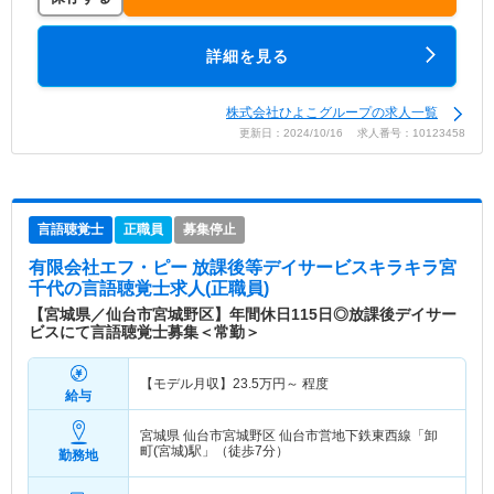
詳細を見る
株式会社ひよこグループの求人一覧
更新日：2024/10/16 求人番号：10123458
言語聴覚士
正職員
募集停止
有限会社エフ・ピー 放課後等デイサービスキラキラ宮
千代
の言語聴覚士求人(正職員)
【宮城県／仙台市宮城野区】年間休日115日◎放課後デイサー
ビスにて言語聴覚士募集＜常勤＞
【モデル月収】
23.5
万円～
程度
給与
宮城県 仙台市宮城野区
仙台市営地下鉄東西線「卸
町(宮城)駅」（徒歩7分）
勤務地