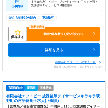
【仕事内容】 小学生～高校生までのお子さまが通う
放課後等デイサービス 機能訓練…
仕事内容
駅から徒歩10分以内
車通勤可
最新の募集状況を問い合わせる
保存する
詳細を見る
有限会社エフ・ピーの求人一覧
更新日：2026/06/01 求人番号：9772433
言語聴覚士
正職員
募集停止
有限会社エフ・ピー 放課後等デイサービスキラキラ萩
野町
の言語聴覚士求人(正職員)
【宮城県／仙台市宮城野区】年間休日115日◎放課後デイサー