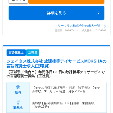
詳細を見る
リーフラス株式会社の求人一覧
更新日：2026/04/14 求人番号：10256209
言語聴覚士
正職員
ジェイタス株式会社 放課後等デイサービスMOKSHA
の
言語聴覚士求人(正職員)
【宮城県／仙台市】年間休日120日の放課後等デイサービスで
の言語聴覚士募集（正社員）
【モデル月収】
26.3
万円～
程度 諸手当込 【モデ
ル年収】
315
万円～
程度 月収×12ヶ月
給与
宮城県 仙台市宮城野区
ＪＲ仙山線「東照宮駅」
（徒歩15分）
勤務地