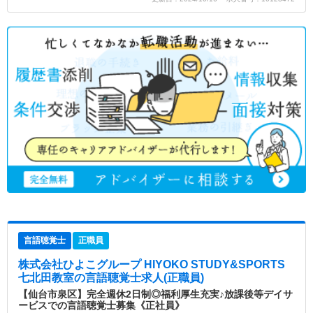
言語聴覚士
正職員
株式会社ひよこグループ HIYOKO STUDY&SPORTS
七北田教室
の言語聴覚士求人(正職員)
【仙台市泉区】完全週休2日制◎福利厚生充実♪放課後等デイサ
ービスでの言語聴覚士募集《正社員》