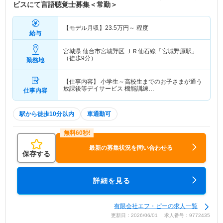
ビスにて言語聴覚士募集＜常勤＞
【モデル月収】
23.5
万円～
程度
給与
宮城県 仙台市宮城野区
ＪＲ仙石線「宮城野原駅」
（徒歩9分）
勤務地
【仕事内容】 小学生～高校生までのお子さまが通う
放課後等デイサービス 機能訓練…
仕事内容
駅から徒歩10分以内
車通勤可
最新の募集状況を問い合わせる
保存する
詳細を見る
有限会社エフ・ピーの求人一覧
更新日：2026/06/01 求人番号：9772435