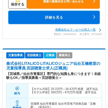
最新の募集状況を問い合わせる
保存する
詳細を見る
有限会社エフ・ピーの求人一覧
更新日：2026/04/21 求人番号：9772429
児童指導員
言語聴覚士
正職員
募集停止
株式会社LITALICO LITALICOジュニア仙台五橋教室
の
児童指導員,言語聴覚士求人(正職員)
【宮城県／仙台市青葉区】専門的な知識も身につきます！未経
験もOK／指導員募集＜言語聴覚士＞
【モデル月収】
25.3
万円～
34.4
万円
程度 諸手当込
【モデル年収】
350
万円～
475
万円
程度 諸手当込
給与
宮城県 仙台市青葉区
仙台市営地下鉄南北線「五橋
駅」（徒歩2分）
勤務地