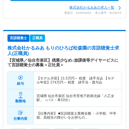
株式会社かるみあの求人一覧
更新日：2026/04/02 求人番号：9119215
言語聴覚士
正職員
株式会社かるみあ もりのひろば松森園
の言語聴覚士求
人(正職員)
【宮城県／仙台市泉区】残業少なめ♪放課後等デイサービスに
て言語聴覚士の募集＜正社員＞
【モデル月収】
21.5
万円～
程度 諸手当込 【モデ
ル年収】
274
万円～
程度 諸手当・賞与込
給与
宮城県 仙台市泉区
仙台市営地下鉄南北線「八乙女
駅」（バス・車10分）
勤務地
【仕事内容】 ■言語聴覚士業務全般 ・小学校、中学
校、高校生の障がいをお持ちの…
仕事内容