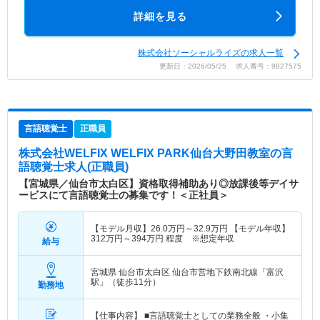
詳細を見る
株式会社ソーシャルライズの求人一覧
更新日：2026/05/25 求人番号：9827575
言語聴覚士
正職員
株式会社WELFIX WELFIX PARK仙台大野田教室
の言
語聴覚士求人(正職員)
【宮城県／仙台市太白区】資格取得補助あり◎放課後等デイサ
ービスにて言語聴覚士の募集です！＜正社員＞
【モデル月収】
26.0
万円～
32.9
万円
【モデル年収】
312
万円～
394
万円
程度 ※想定年収
給与
宮城県 仙台市太白区
仙台市営地下鉄南北線「富沢
駅」（徒歩11分）
勤務地
【仕事内容】 ■言語聴覚士としての業務全般 ・小集