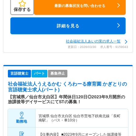
最新の募集状況を問い合わせる
保存する
詳細を見る
社会福祉法人あいの実の求人一覧
更新日：2026/03/30 求人番号：9159043
言語聴覚士
パート
募集停止
社会福祉法人うえるかむ くろわーる療育園 かぎとり
の
言語聴覚士求人(パート)
【宮城県／仙台市太白区】年間休日120日◎2023年9月開所の
放課後等デイサービスにてSTの募集！
宮城県 仙台市太白区
仙台市営地下鉄南北線「長町
南駅」（バス・車10分）
勤務地
【仕事内容】 ■2023年9月にオープンした放課後等