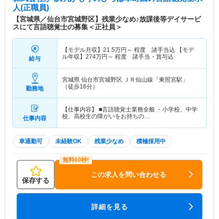
人(正職員)
【宮城県／仙台市宮城野区】残業少なめ♪放課後等デイサービ
スにて言語聴覚士の募集＜正社員＞
【モデル月収】
21.5
万円～
程度 諸手当込 【モデ
ル年収】
274
万円～
程度 諸手当・賞与込
給与
宮城県 仙台市宮城野区
ＪＲ仙山線「東照宮駅」
（徒歩16分）
勤務地
【仕事内容】 ■言語聴覚士業務全般 ・小学校、中学
校、高校生の障がいをお持ちの…
仕事内容
車通勤可
未経験OK
残業少なめ
積極採用中
この求人を問い合わせる
保存する
詳細を見る