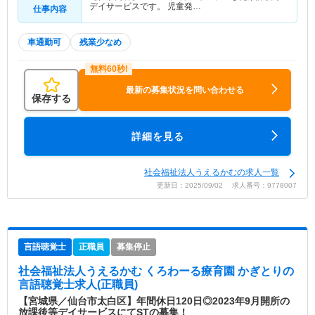
デイサービスです。 児童発…
仕事内容
車通勤可
残業少なめ
最新の募集状況を問い合わせる
保存する
詳細を見る
社会福祉法人うえるかむの求人一覧
更新日：2025/09/02 求人番号：9778007
言語聴覚士
正職員
募集停止
社会福祉法人うえるかむ くろわーる療育園 かぎとり
の
言語聴覚士求人(正職員)
【宮城県／仙台市太白区】年間休日120日◎2023年9月開所の
放課後等デイサービスにてSTの募集！