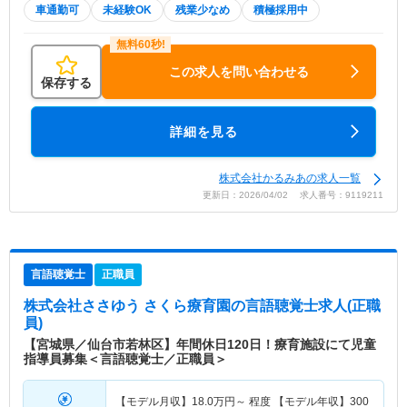
車通勤可
未経験OK
残業少なめ
積極採用中
この求人を問い合わせる
保存する
詳細を見る
株式会社かるみあの求人一覧
更新日：2026/04/02 求人番号：9119211
言語聴覚士
正職員
株式会社ささゆう さくら療育園
の言語聴覚士求人(正職
員)
【宮城県／仙台市若林区】年間休日120日！療育施設にて児童
指導員募集＜言語聴覚士／正職員＞
【モデル月収】
18.0
万円～
程度 【モデル年収】
300