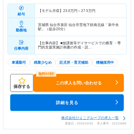
【モデル月収】
23.0
万円～
27.5
万円
給与
宮城県 仙台市泉区
仙台市営地下鉄南北線「泉中央
駅」（徒歩20分）
勤務地
【仕事内容】 ■放課後等デイサービスでの療育 ・専
門的支援実施計画書の作成・説…
仕事内容
車通勤可
残業少なめ
託児所・育児補助
積極採用中
この求人を問い合わせる
保存する
詳細を見る
株式会社ひよこグループの求人一覧
更新日：2024/10/16 求人番号：10123469