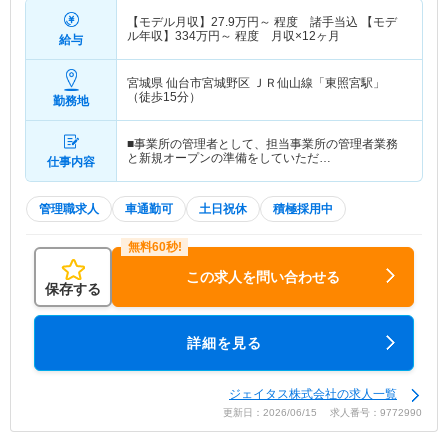
【モデル月収】
27.9
万円～
程度 諸手当込 【モデ
ル年収】
334
万円～
程度 月収×12ヶ月
給与
宮城県 仙台市宮城野区
ＪＲ仙山線「東照宮駅」
（徒歩15分）
勤務地
■事業所の管理者として、担当事業所の管理者業務
と新規オープンの準備をしていただ…
仕事内容
管理職求人
車通勤可
土日祝休
積極採用中
この求人を問い合わせる
保存する
詳細を見る
ジェイタス株式会社の求人一覧
更新日：2026/06/15 求人番号：9772990