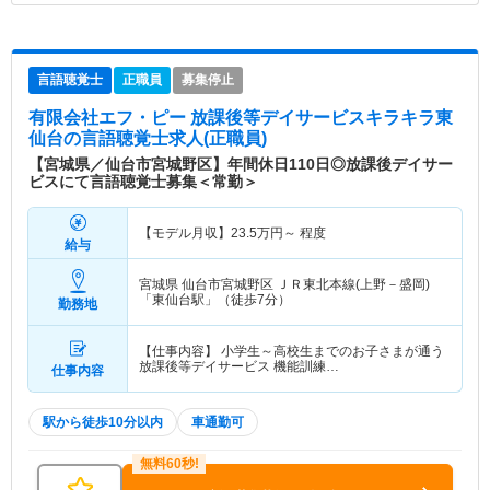
言語聴覚士
正職員
募集停止
有限会社エフ・ピー 放課後等デイサービスキラキラ東
仙台
の言語聴覚士求人(正職員)
【宮城県／仙台市宮城野区】年間休日110日◎放課後デイサー
ビスにて言語聴覚士募集＜常勤＞
【モデル月収】
23.5
万円～
程度
給与
宮城県 仙台市宮城野区
ＪＲ東北本線(上野－盛岡)
「東仙台駅」（徒歩7分）
勤務地
【仕事内容】 小学生～高校生までのお子さまが通う
放課後等デイサービス 機能訓練…
仕事内容
駅から徒歩10分以内
車通勤可