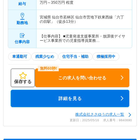
万円～
350
万円
程度
給与
宮城県 仙台市若林区
仙台市営地下鉄東西線「六丁
の目駅」（徒歩13分）
勤務地
【仕事内容】 ■児童発達支援事業所・放課後デイサ
ービス事業所での児童指導員業務…
仕事内容
車通勤可
残業少なめ
住宅手当・補助
積極採用中
この求人を問い合わせる
保存する
詳細を見る
株式会社ささゆうの求人一覧
更新日：2025/05/16 求人番号：9840690