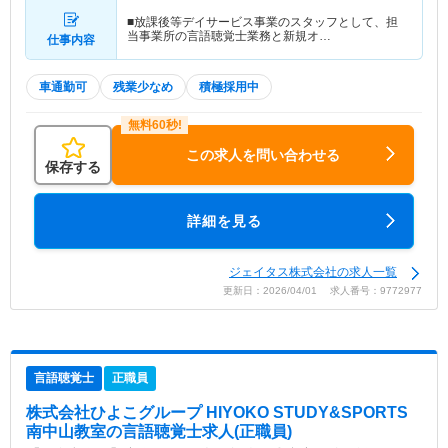
■放課後等デイサービス事業のスタッフとして、担
当事業所の言語聴覚士業務と新規オ…
仕事内容
車通勤可
残業少なめ
積極採用中
この求人を問い合わせる
保存する
詳細を見る
ジェイタス株式会社の求人一覧
更新日：2026/04/01 求人番号：9772977
言語聴覚士
正職員
株式会社ひよこグループ HIYOKO STUDY&SPORTS
南中山教室
の言語聴覚士求人(正職員)