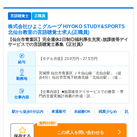
言語聴覚士
正職員
株式会社ひよこグループ HIYOKO STUDY&SPORTS
北仙台教室
の言語聴覚士求人(正職員)
【仙台市青葉区】完全週休2日制◎福利厚生充実♪放課後等デイ
サービスでの言語聴覚士募集《正社員》
【モデル月収】
23.0
万円～
27.5
万円
給与
宮城県 仙台市青葉区
ＪＲ仙山線「北仙台駅」（徒
歩4分）仙台市営地下鉄南北線「北仙台駅」（徒歩4
勤務地
分）
【仕事内容】 ■放課後等デイサービスでの療育 ・専
門的支援実施計画書の作成・説…
仕事内容
駅から徒歩5分以内
車通勤可
未経験OK
残業少なめ
託児所
この求人を問い合わせる
保存する