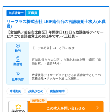
言語聴覚士
正職員
リーフラス株式会社 LEIF南仙台
の言語聴覚士求人(正職
員)
【宮城県／仙台市太白区】年間休日113日☆放課後等デイサー
ビスにて言語聴覚士のお仕事です♪＜正社員＞
【モデル月収】
24.1
万円～
程度
給与
宮城県 仙台市太白区
ＪＲ東北本線(上野－盛岡)「南
仙台駅」（徒歩14分）
勤務地
放課後等デイサービスにおける言語聴覚士としての
業務全般 ■サッカーを通した運動…
仕事内容
車通勤可
残業少なめ
積極採用中
この求人を問い合わせる
保存する