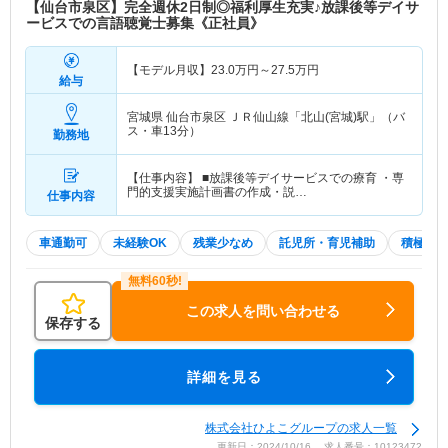
【仙台市泉区】完全週休2日制◎福利厚生充実♪放課後等デイサ
ービスでの言語聴覚士募集《正社員》
【モデル月収】
23.0
万円～
27.5
万円
給与
宮城県 仙台市泉区
ＪＲ仙山線「北山(宮城)駅」（バ
ス・車13分）
勤務地
【仕事内容】 ■放課後等デイサービスでの療育 ・専
門的支援実施計画書の作成・説…
仕事内容
車通勤可
未経験OK
残業少なめ
託児所・育児補助
積極採
この求人を問い合わせる
保存する
詳細を見る
株式会社ひよこグループの求人一覧
更新日：2024/10/16 求人番号：10123472