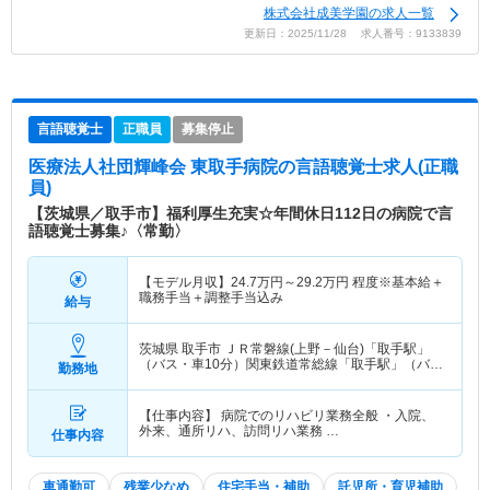
株式会社成美学園の求人一覧
更新日：2025/11/28 求人番号：9133839
言語聴覚士
正職員
募集停止
医療法人社団輝峰会 東取手病院
の言語聴覚士求人(正職
員)
【茨城県／取手市】福利厚生充実☆年間休日112日の病院で言
語聴覚士募集♪〈常勤〉
【モデル月収】
24.7
万円～
29.2
万円
程度※基本給＋
職務手当＋調整手当込み
給与
茨城県 取手市
ＪＲ常磐線(上野－仙台)「取手駅」
（バス・車10分）関東鉄道常総線「取手駅」（バ
勤務地
ス・車10分）
【仕事内容】 病院でのリハビリ業務全般 ・入院、
外来、通所リハ、訪問リハ業務 …
仕事内容
車通勤可
残業少なめ
住宅手当・補助
託児所・育児補助