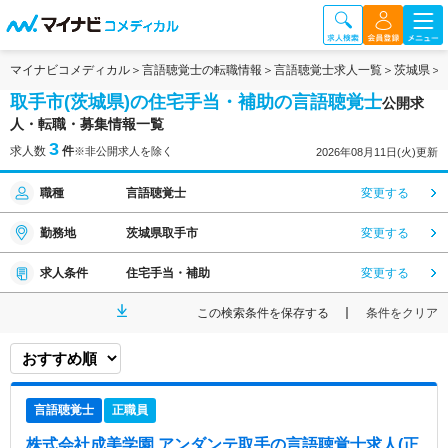
マイナビコメディカル
言語聴覚士の転職情報
言語聴覚士求人一覧
茨城県
取手市(茨城県)の住宅手当・補助の言語聴覚士
公開求
人・転職・募集情報一覧
3
求人数
件
※非公開求人を除く
2026年08月11日(火)更新
職種
言語聴覚士
変更する
勤務地
茨城県取手市
変更する
求人条件
住宅手当・補助
変更する
この検索条件を保存する
条件をクリア
言語聴覚士
正職員
株式会社成美学園 アンダンテ取手
の言語聴覚士求人(正