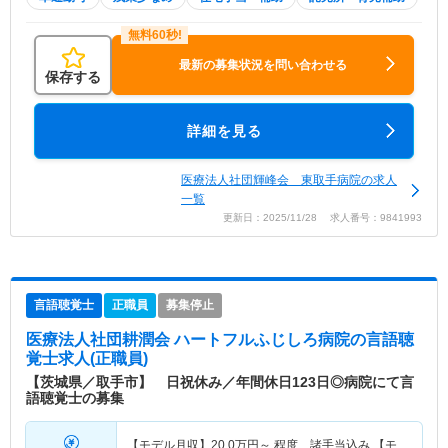
最新の募集状況を問い合わせる
保存する
詳細を見る
医療法人社団輝峰会 東取手病院の求人
一覧
更新日：2025/11/28 求人番号：9841993
言語聴覚士
正職員
募集停止
医療法人社団耕潤会 ハートフルふじしろ病院
の言語聴
覚士求人(正職員)
【茨城県／取手市】 日祝休み／年間休日123日◎病院にて言
語聴覚士の募集
【モデル月収】
20.0
万円～
程度 諸手当込み 【モ