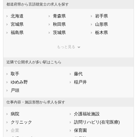
都道府県から言語聴覚士の求人を探す
北海道
青森県
岩手県
宮城県
秋田県
山形県
福島県
茨城県
栃木県
群馬県
埼玉県
千葉県
もっと見る
東京都
神奈川県
新潟県
山梨県
長野県
富山県
近隣で公開求人が多い駅はこちら
石川県
福井県
岐阜県
静岡県
取手
愛知県
藤代
三重県
滋賀県
ゆめみ野
京都府
稲戸井
大阪府
兵庫県
戸頭
奈良県
和歌山県
鳥取県
島根県
岡山県
仕事内容・施設形態から求人を探す
広島県
山口県
徳島県
病院
介護福祉施設
香川県
愛媛県
高知県
クリニック
訪問リハビリ(在宅医療)
福岡県
佐賀県
長崎県
企業
保育園
熊本県
大分県
宮崎県