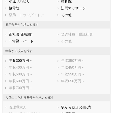
小児リハビリ
整骨院
鹿児島県
沖縄県
接骨院
訪問マッサージ
薬局・ドラッグストア
その他
雇用形態から求人を探す
正社員(正職員)
契約社員・嘱託社員
非常勤・パート
その他
年収から求人を探す
年収300万円～
年収350万円～
年収400万円～
年収450万円～
年収500万円～
年収550万円～
年収600万円～
年収650万円～
年収700万円～
人気のこだわり条件から求人を探す
管理職求人
駅から徒歩5分以内