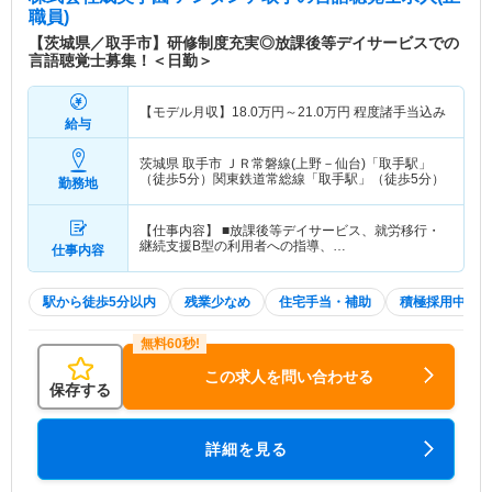
職員)
【茨城県／取手市】研修制度充実◎放課後等デイサービスでの
言語聴覚士募集！＜日勤＞
【モデル月収】
18.0
万円～
21.0
万円
程度諸手当込み
給与
茨城県 取手市
ＪＲ常磐線(上野－仙台)「取手駅」
（徒歩5分）関東鉄道常総線「取手駅」（徒歩5分）
勤務地
【仕事内容】 ■放課後等デイサービス、就労移行・
継続支援B型の利用者への指導、…
仕事内容
駅から徒歩5分以内
残業少なめ
住宅手当・補助
積極採用中
この求人を問い合わせる
保存する
詳細を見る