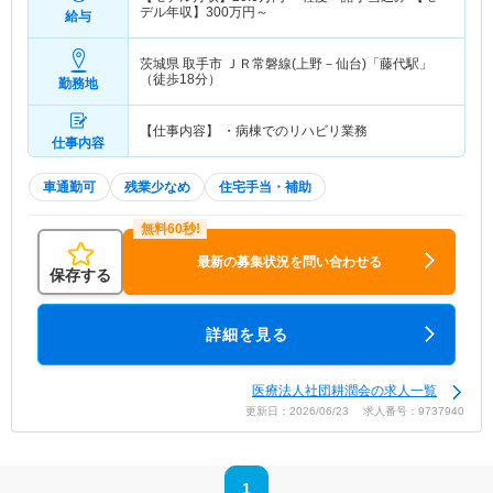
デル年収】
300
万円～
給与
茨城県 取手市
ＪＲ常磐線(上野－仙台)「藤代駅」
（徒歩18分）
勤務地
【仕事内容】 ・病棟でのリハビリ業務
仕事内容
車通勤可
残業少なめ
住宅手当・補助
最新の募集状況を問い合わせる
保存する
詳細を見る
医療法人社団耕潤会の求人一覧
更新日：2026/06/23 求人番号：9737940
1