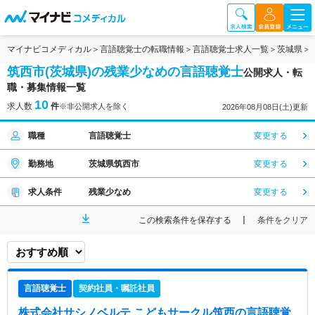
マイナビコメディカル
言語聴覚士の転職情報
言語聴覚士求人一覧
茨城県
筑西市(茨城県)の残業少なめの言語聴覚士
公開求人・転
職・募集情報一覧
10
求人数
件
※非公開求人を除く
2026年08月08日(土)更新
職種
言語聴覚士
変更する
勤務地
茨城県筑西市
変更する
求人条件
残業少なめ
変更する
この検索条件を保存する
条件をクリア
言語聴覚士
契約社員・嘱託社員
株式会社サシノベルテ こどもサークル筑西
の言語聴覚