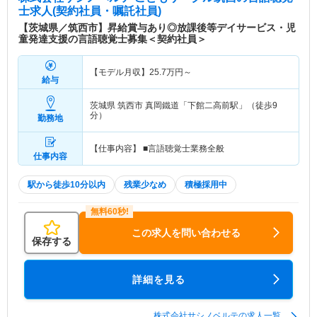
士求人(契約社員・嘱託社員)
【茨城県／筑西市】昇給賞与あり◎放課後等デイサービス・児
童発達支援の言語聴覚士募集＜契約社員＞
【モデル月収】
25.7
万円～
給与
茨城県 筑西市
真岡鐵道「下館二高前駅」（徒歩9
分）
勤務地
【仕事内容】 ■言語聴覚士業務全般
仕事内容
駅から徒歩10分以内
残業少なめ
積極採用中
この求人を問い合わせる
保存する
詳細を見る
株式会社サシノベルテの求人一覧