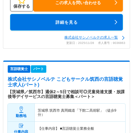
この求人を問い合わせる
保存する
詳細を見る
株式会社サシノベルテの求人一覧
更新日：2025/11/28 求人番号：9036863
言語聴覚士
パート
株式会社サシノベルテ こどもサークル筑西
の言語聴覚
士求人(パート)
【茨城県／筑西市】週休2～5日で相談可◎児童発達支援・放課
後等デイサービスの言語聴覚士募集＜パート＞
茨城県 筑西市
真岡鐵道「下館二高前駅」（徒歩9
分）
勤務地
【仕事内容】 ■言語聴覚士業務全般
仕事内容