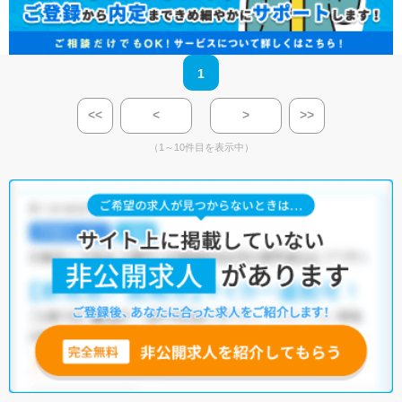
1
<<
<
>
>>
（1～10件目を表示中）