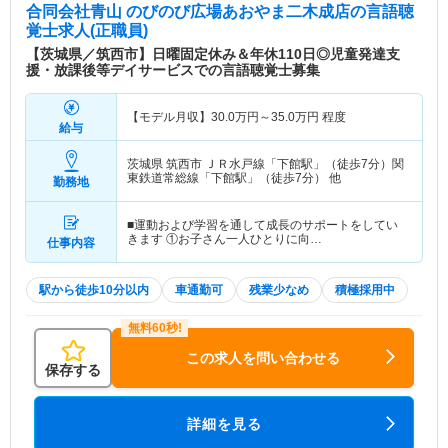
合同会社青山 のびのび広場あおやま二木成店
の言語聴
覚士求人(正職員)
【茨城県／筑西市】日曜固定休み＆年休110日◎児童発達支
援・放課後等デイサービスでの言語聴覚士募集
【モデル月収】
30.0
万円～
35.0
万円
程度
給与
茨城県 筑西市
ＪＲ水戸線「下館駅」（徒歩7分）関
東鉄道常総線「下館駅」（徒歩7分） 他
勤務地
■運動および学習を通して成長のサポートをしてい
きます ①お子さん一人ひとりに向…
仕事内容
駅から徒歩10分以内
車通勤可
残業少なめ
積極採用中
この求人を問い合わせる
保存する
詳細を見る