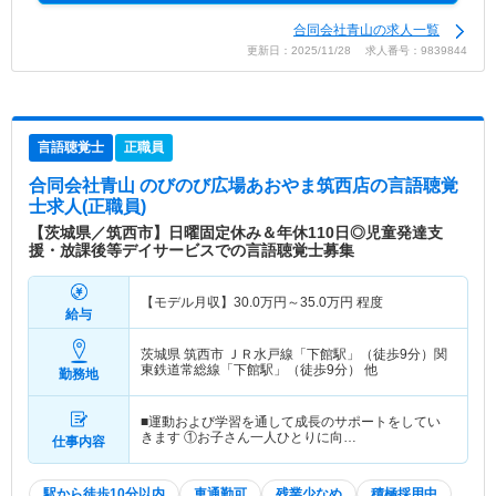
合同会社青山の求人一覧
更新日：2025/11/28 求人番号：9839844
言語聴覚士
正職員
合同会社青山 のびのび広場あおやま筑西店
の言語聴覚
士求人(正職員)
【茨城県／筑西市】日曜固定休み＆年休110日◎児童発達支
援・放課後等デイサービスでの言語聴覚士募集
【モデル月収】
30.0
万円～
35.0
万円
程度
給与
茨城県 筑西市
ＪＲ水戸線「下館駅」（徒歩9分）関
東鉄道常総線「下館駅」（徒歩9分） 他
勤務地
■運動および学習を通して成長のサポートをしてい
きます ①お子さん一人ひとりに向…
仕事内容
駅から徒歩10分以内
車通勤可
残業少なめ
積極採用中