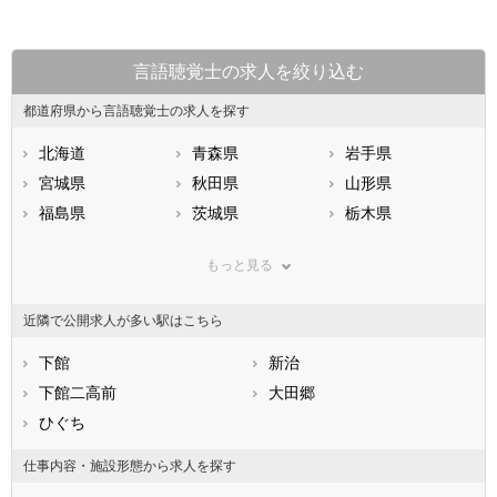
言語聴覚士の求人を絞り込む
都道府県から言語聴覚士の求人を探す
北海道
青森県
岩手県
宮城県
秋田県
山形県
福島県
茨城県
栃木県
群馬県
埼玉県
千葉県
もっと見る
東京都
神奈川県
新潟県
山梨県
長野県
富山県
近隣で公開求人が多い駅はこちら
石川県
福井県
岐阜県
静岡県
下館
愛知県
新治
三重県
滋賀県
下館二高前
京都府
大田郷
大阪府
兵庫県
ひぐち
奈良県
和歌山県
鳥取県
島根県
岡山県
仕事内容・施設形態から求人を探す
広島県
山口県
徳島県