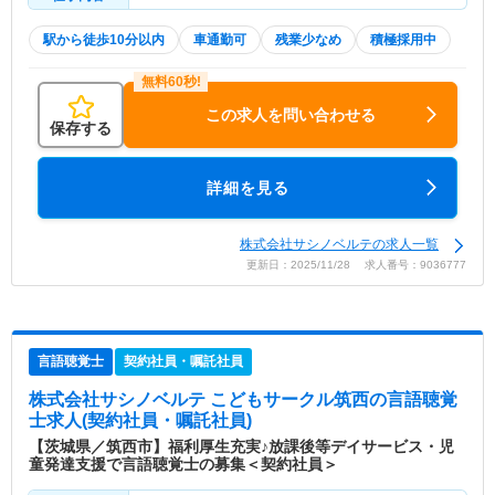
駅から徒歩10分以内
車通勤可
残業少なめ
積極採用中
この求人を問い合わせる
保存する
詳細を見る
株式会社サシノベルテの求人一覧
更新日：2025/11/28 求人番号：9036777
言語聴覚士
契約社員・嘱託社員
株式会社サシノベルテ こどもサークル筑西
の言語聴覚
士求人(契約社員・嘱託社員)
【茨城県／筑西市】福利厚生充実♪放課後等デイサービス・児
童発達支援で言語聴覚士の募集＜契約社員＞