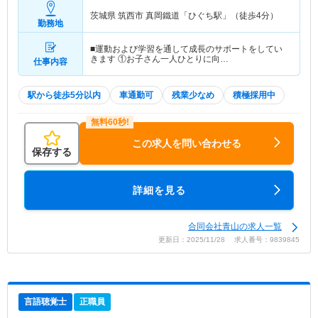
茨城県 筑西市
真岡鐵道「ひぐち駅」（徒歩4分）
勤務地
■運動および学習を通して成長のサポートをしてい
きます ①お子さん一人ひとりに向…
仕事内容
駅から徒歩5分以内
車通勤可
残業少なめ
積極採用中
この求人を問い合わせる
保存する
詳細を見る
合同会社青山の求人一覧
更新日：2025/11/28 求人番号：9839845
言語聴覚士
正職員