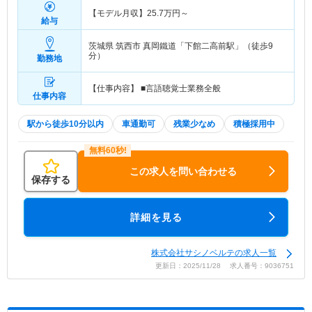
【モデル月収】
25.7
万円～
給与
茨城県 筑西市
真岡鐵道「下館二高前駅」（徒歩9
分）
勤務地
【仕事内容】 ■言語聴覚士業務全般
仕事内容
駅から徒歩10分以内
車通勤可
残業少なめ
積極採用中
この求人を問い合わせる
保存する
詳細を見る
株式会社サシノベルテの求人一覧
更新日：2025/11/28 求人番号：9036751