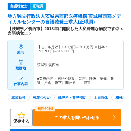
言語聴覚士
正職員
地方独立行政法人茨城県西部医療機構 茨城県西部メデ
ィカルセンター
の言語聴覚士求人(正職員)
【茨城県／筑西市】2018年に開院した大変綺麗な病院です◎＜
言語聴覚士＞
【モデル月収】
19.0
万円～
20.0
万円
※新卒：
192,700円～209,300円
給与
茨城県 筑西市
勤務地
■業務内容 ・言語や聴覚、音声、呼吸、認知、発
達、摂食・嚥下に関わる 障害…
仕事内容
車通勤可
残業少なめ
託児所・育児補助
土日祝休
積極採用
この求人を問い合わせる
保存する