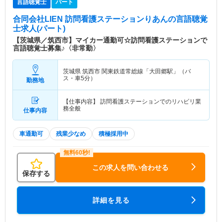
言語聴覚士
パート
合同会社LIEN 訪問看護ステーションりあん
の言語聴覚
士求人(パート)
【茨城県／筑西市】マイカー通勤可☆訪問看護ステーションで
言語聴覚士募集♪〈非常勤〉
茨城県 筑西市
関東鉄道常総線「大田郷駅」（バ
ス・車5分）
勤務地
【仕事内容】 訪問看護ステーションでのリハビリ業
務全般
仕事内容
車通勤可
残業少なめ
積極採用中
この求人を問い合わせる
保存する
詳細を見る