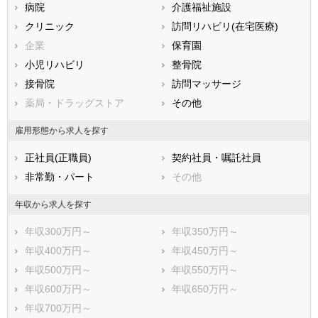
病院
介護福祉施設
香川県
愛媛県
高知県
クリニック
訪問リハビリ(在宅医療)
福岡県
佐賀県
長崎県
企業
保育園
熊本県
大分県
宮崎県
小児リハビリ
整骨院
鹿児島県
沖縄県
接骨院
訪問マッサージ
薬局・ドラッグストア
その他
雇用形態から求人を探す
正社員(正職員)
契約社員・嘱託社員
非常勤・パート
その他
年収から求人を探す
年収300万円～
年収350万円～
年収400万円～
年収450万円～
年収500万円～
年収550万円～
年収600万円～
年収650万円～
年収700万円～