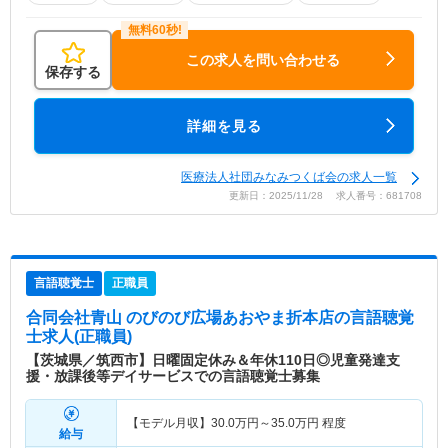
この求人を問い合わせる
保存する
詳細を見る
医療法人社団みなみつくば会の求人一覧
更新日：2025/11/28 求人番号：681708
言語聴覚士
正職員
合同会社青山 のびのび広場あおやま折本店
の言語聴覚
士求人(正職員)
【茨城県／筑西市】日曜固定休み＆年休110日◎児童発達支
援・放課後等デイサービスでの言語聴覚士募集
【モデル月収】
30.0
万円～
35.0
万円
程度
給与