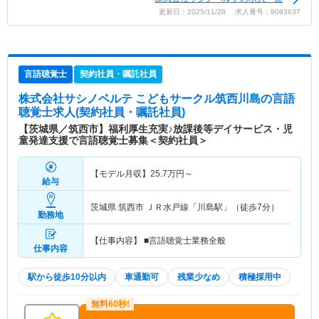
更新日：2025/11/28 求人番号：9083637
言語聴覚士
契約社員・嘱託社員
株式会社サシノベルテ こどもサークル筑西川島
の言語
聴覚士求人(契約社員・嘱託社員)
【茨城県／筑西市】福利厚生充実♪放課後等デイサービス・児
童発達支援で言語聴覚士募集＜契約社員＞
【モデル月収】
25.7
万円～
給与
茨城県 筑西市
ＪＲ水戸線「川島駅」（徒歩7分）
勤務地
【仕事内容】 ■言語聴覚士業務全般
仕事内容
駅から徒歩10分以内
車通勤可
残業少なめ
積極採用中