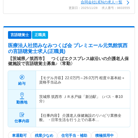
合同会社LIENの求人一覧
更新日：2025/11/28 求人番号：9833555
言語聴覚士
正職員
医療法人社団みなみつくば会 プレミエール元気館筑西
の言語聴覚士求人(正職員)
【茨城県／筑西市】 つくばエクスプレス線沿いの介護老人保
健施設で言語聴覚士募集♪〈常勤〉
【モデル月収】
22.0
万円～
26.0
万円
程度※基本給＋
資格手当込み
給与
茨城県 筑西市
ＪＲ水戸線「新治駅」（バス・車10
分）
勤務地
【仕事内容】 介護老人保健施設のリハビリ業務全
般。 ・日常生活を行う上での基本…
仕事内容
車通勤可
残業少なめ
住宅手当・補助
積極採用中