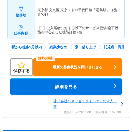
東京都 文京区
東京メトロ千代田線「湯島駅」（徒
歩5分）
勤務地
【1】ご入居者に対する以下のサービス提供 嚥下機
能を中心とした機能評価 / 個…
仕事内容
駅から徒歩5分以内
残業少なめ
寮・借り上げ
託児所・育児補助
最新の募集状況を問い合わせる
保存する
詳細を見る
株式会社ベネッセスタイルケアの求人一
覧
更新日：2026/03/31 求人番号：10253005