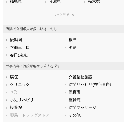
福島県
茨城県
栃木県
群馬県
埼玉県
千葉県
もっと見る
東京都
神奈川県
新潟県
山梨県
長野県
富山県
近隣で公開求人が多い駅はこちら
石川県
福井県
岐阜県
静岡県
後楽園
愛知県
根津
三重県
滋賀県
本郷三丁目
京都府
湯島
大阪府
兵庫県
春日(東京)
奈良県
和歌山県
鳥取県
島根県
岡山県
仕事内容・施設形態から求人を探す
広島県
山口県
徳島県
病院
介護福祉施設
香川県
愛媛県
高知県
クリニック
訪問リハビリ(在宅医療)
福岡県
佐賀県
長崎県
企業
保育園
熊本県
大分県
宮崎県
小児リハビリ
整骨院
鹿児島県
沖縄県
接骨院
訪問マッサージ
薬局・ドラッグストア
その他