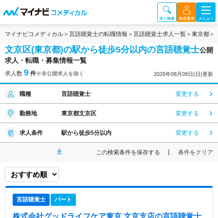
マイナビコメディカル
言語聴覚士の転職情報
言語聴覚士求人一覧
東京都
文京区(東京都)の駅から徒歩5分以内の言語聴覚士
公開
求人・転職・募集情報一覧
9
求人数
件
※非公開求人を除く
2026年08月09日(日)更新
職種
言語聴覚士
変更する
勤務地
東京都文京区
変更する
求人条件
駅から徒歩5分以内
変更する
この検索条件を保存する
条件をクリア
言語聴覚士
パート
株式会社グッドライフケア東京 文京支店
の言語聴覚士