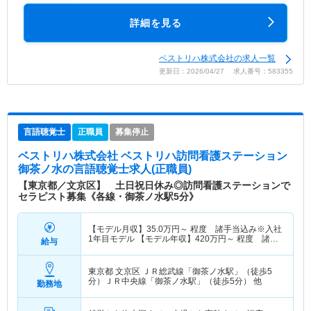
詳細を見る
ベストリハ株式会社の求人一覧
更新日：2026/04/27 求人番号：583355
言語聴覚士
正職員
募集停止
ベストリハ株式会社 ベストリハ訪問看護ステーション
御茶ノ水
の言語聴覚士求人(正職員)
【東京都／文京区】 土日祝日休み◎訪問看護ステーションで
セラピスト募集《各線・御茶ノ水駅5分》
【モデル月収】
35.0
万円～
程度 諸手当込み※入社
1年目モデル 【モデル年収】
420
万円～
程度 諸手
給与
当込み※入社1年目モデル
東京都 文京区
ＪＲ総武線「御茶ノ水駅」（徒歩5
分）ＪＲ中央線「御茶ノ水駅」（徒歩5分） 他
勤務地