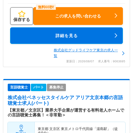
この求人を問い合わせる
保存する
詳細を見る
株式会社グッドライフケア東京の求人一
覧
更新日：2026/08/07 求人番号：9063695
言語聴覚士
パート
募集停止
株式会社ベネッセスタイルケア アリア文京本郷
の言語
聴覚士求人(パート)
【東京都／文京区】業界大手企業が運営する有料老人ホームで
の言語聴覚士募集！＜非常勤＞
東京都 文京区
東京メトロ千代田線「湯島駅」（徒