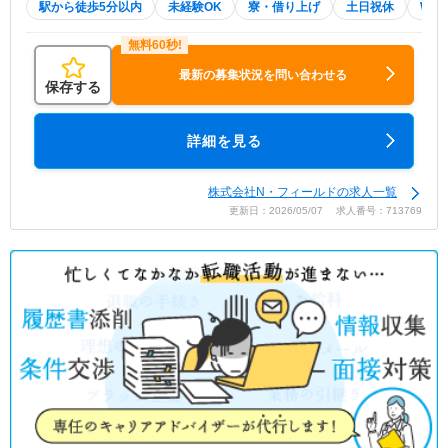
駅から徒歩5分以内
未経験OK
寮・借り上げ
土日祝休
WE
最新の募集状況を問い合わせる
保存する
詳細を見る
株式会社N・フィールドの求人一覧
更新日：2026/05/07 求人番号：713769