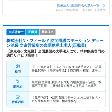
医療法人社団龍岡会の求人一覧
更新日：2026/05/08 求人番号：9108828
言語聴覚士
正職員
募集停止
株式会社N・フィールド 訪問看護ステーション デュー
ン池袋 文京営業所
の言語聴覚士求人(正職員)
【東京都／文京区】全国展開の大手法人にて、精神疾患専門の
訪門リハビリ業務！
【モデル月収】
30.4
万円～
程度（諸手当込） 訪問
件数100件 【モデル年収】
395
万円～
程度（諸手当
給与
込）
東京都 文京区
東京メトロ丸ノ内線(池袋－荻窪)「本
郷三丁目駅」（徒歩5分）都営大江戸線「本郷三丁
勤務地
目駅」（徒歩5分）
【仕事内容】 ■訪問看護ステーションにおけるリハ
ビリ業務全般：配薬・相談業務な…
仕事内容