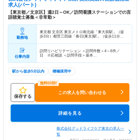
求人(パート)
【東京都／文京区】週2日～OK／訪問看護ステーションでの言
語聴覚士募集＜非常勤＞
東京都 文京区
東京メトロ南北線「東大前駅」（徒
歩3分）都営三田線「春日(東京)駅」（徒歩11分）
勤務地
他
訪問リハビリテーション ＜訪問件数＞4～6件／
日 ※応相談 ＜訪問手段＞基本…
仕事内容
駅から徒歩5分以内
積極採用中
この求人を問い合わせる
保存する
詳細を見る
株式会社グッドライフケア東京の求人一
覧