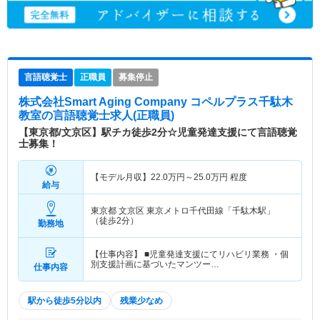
言語聴覚士
正職員
募集停止
株式会社Smart Aging Company コペルプラス千駄木
教室
の言語聴覚士求人(正職員)
【東京都/文京区】駅チカ徒歩2分☆児童発達支援にて言語聴覚
士募集！
【モデル月収】
22.0
万円～
25.0
万円
程度
給与
東京都 文京区
東京メトロ千代田線「千駄木駅」
（徒歩2分）
勤務地
【仕事内容】 ■児童発達支援にてリハビリ業務 ・個
別支援計画に基づいたマンツー…
仕事内容
駅から徒歩5分以内
残業少なめ