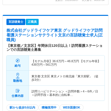
更新日：2026/08/07 求人番号：9063704
言語聴覚士
正職員
株式会社グッドライフケア東京 グッドライフケア訪問
看護ステーションサテライト文京
の言語聴覚士求人(正
職員)
【東京都／文京区】年間休日120日以上！訪問看護ステーショ
ンでの言語聴覚士募集
【モデル月収】
36.6
万円～
46.8
万円
【モデル年収】
439
万円～
561
万円
給与
東京都 文京区
東京メトロ南北線「東大前駅」（徒
歩3分）
勤務地
訪問リハビリテーション ＜訪問件数＞4～6件／日
＜訪問手段＞基本的に自転車…
仕事内容
駅から徒歩5分以内
積極採用中
WEB面接OK