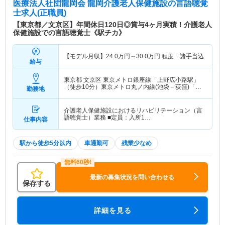
医療法人社団龍岡会 龍岡介護老人保健施設
の言語聴覚
士求人(正職員)
【東京都／文京区】年間休日120日◎賞与4ヶ月実積！介護老人
保健施設での言語聴覚士《駅チカ》
【モデル月収】
24.0
万円～
30.0
万円
程度 諸手当込
給与
東京都 文京区
東京メトロ銀座線「上野広小路駅」
（徒歩10分）東京メトロ丸ノ内線(池袋－荻窪)「本
勤務地
郷三丁目駅」（徒歩5分） 他
介護老人保健施設におけるリハビリテーション（言
語聴覚士）業務 ■定員：入所1…
仕事内容
駅から徒歩5分以内
車通勤可
残業少なめ
最新の募集状況を問い合わせる
保存する
詳細を見る