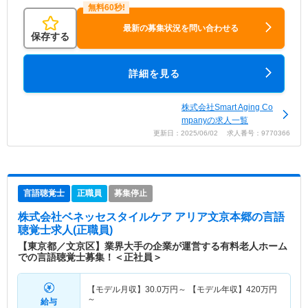
最新の募集状況を問い合わせる
保存する
詳細を見る
株式会社Smart Aging Co
mpanyの求人一覧
更新日：2025/06/02 求人番号：9770366
言語聴覚士
正職員
募集停止
株式会社ベネッセスタイルケア アリア文京本郷
の言語
聴覚士求人(正職員)
【東京都／文京区】業界大手の企業が運営する有料老人ホーム
での言語聴覚士募集！＜正社員＞
【モデル月収】
30.0
万円～
【モデル年収】
420
万円
～
給与