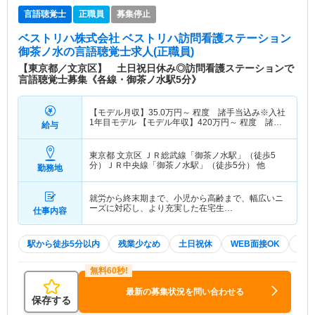
言語聴覚士
正職員
募集停止
ベストリハ株式会社 ベストリハ訪問看護ステーション
御茶ノ水
の言語聴覚士求人(正職員)
【東京都／文京区】 土日祝日休み◎訪問看護ステーションで
言語聴覚士募集《各線・御茶ノ水駅5分》
【モデル月収】
35.0
万円～
程度 諸手当込み※入社
1年目モデル 【モデル年収】
420
万円～
程度 諸手
給与
当込み※入社1年目モデル
東京都 文京区
ＪＲ総武線「御茶ノ水駅」（徒歩5
分）ＪＲ中央線「御茶ノ水駅」（徒歩5分） 他
勤務地
就労から終末期まで、小児から高齢まで、幅広いニ
ーズに対応し、より充実した在宅生…
仕事内容
駅から徒歩5分以内
残業少なめ
土日祝休
WEB面接OK
夏～
最新の募集状況を問い合わせる
保存する