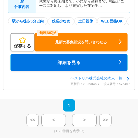
就労から終末期まで、小児から高齢まで、幅広いニ
ーズに対応し、より充実した在宅生…
仕事内容
駅から徒歩5分以内
残業少なめ
土日祝休
WEB面接OK
夏～
最新の募集状況を問い合わせる
保存する
詳細を見る
ベストリハ株式会社の求人一覧
更新日：2026/04/27 求人番号：576407
1
<<
<
>
>>
（1～9件目を表示中）