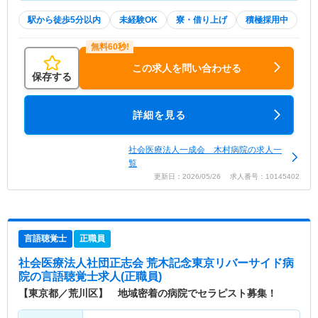
駅から徒歩5分以内
未経験OK
寮・借り上げ
積極採用中
この求人を問い合わせる
保存する
詳細を見る
社会医療法人一成会 木村病院の求人一
覧
更新日：2026/05/26 求人番号：10145402
言語聴覚士
正職員
社会医療法人社団正志会 荒木記念東京リバーサイド病
院
の言語聴覚士求人(正職員)
【東京都／荒川区】 地域密着の病院でセラピスト募集！