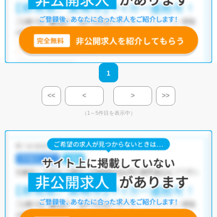
1
<<
<
>
>>
（1～5件目を表示中）