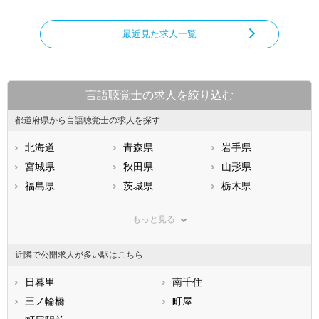
最近見た求人一覧
言語聴覚士の求人を絞り込む
都道府県から言語聴覚士の求人を探す
北海道
青森県
岩手県
宮城県
秋田県
山形県
福島県
茨城県
栃木県
群馬県
埼玉県
千葉県
もっと見る
東京都
神奈川県
新潟県
山梨県
長野県
富山県
近隣で公開求人が多い駅はこちら
石川県
福井県
岐阜県
静岡県
日暮里
愛知県
南千住
三重県
滋賀県
三ノ輪橋
京都府
町屋
大阪府