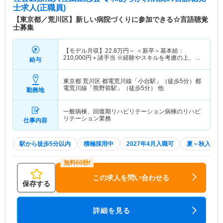
士求人(正職員)
【東京都／荒川区】新しい病院づくりに参加できる☆言語聴覚
士募集
【モデル月収】
22.8
万円～
＜新卒＞基本給：
210,000円＋諸手当 ※経験やスキルを考慮の上、決
給与
定します
東京都 荒川区
都電荒川線「小台駅」（徒歩5分）都
電荒川線「熊野前駅」（徒歩5分） 他
勤務地
一般病棟、回復期リハビリテーション病棟のリハビ
リテーション業務
仕事内容
駅から徒歩5分以内
積極採用中
2027年4月入職可
夏～秋入職可
この求人を問い合わせる
保存する
詳細を見る