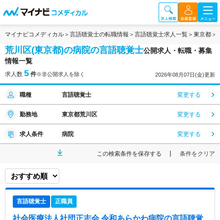
マイナビコメディカル
言語聴覚士の転職情報
言語聴覚士求人一覧
東京都
荒川区(東京都)の病院の言語聴覚士
公開求人・転職・募集
情報一覧
5
求人数
件
※非公開求人を除く
2026年08月07日(金)更新
職種
言語聴覚士
変更する
勤務地
東京都荒川区
変更する
求人条件
病院
変更する
この検索条件を保存する
条件をクリア
言語聴覚士
正職員
社会医療法人社団正志会 令和あらかわ病院
の言語聴覚