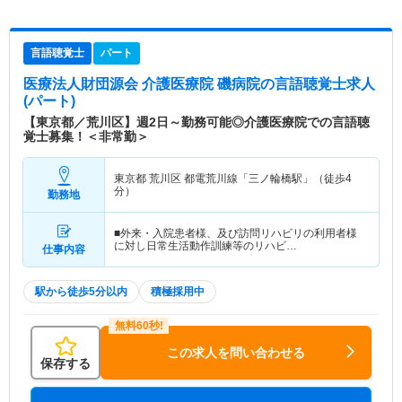
言語聴覚士
パート
医療法人財団源会 介護医療院 磯病院
の言語聴覚士求人
(パート)
【東京都／荒川区】週2日～勤務可能◎介護医療院での言語聴
覚士募集！＜非常勤＞
東京都 荒川区
都電荒川線「三ノ輪橋駅」（徒歩4
分）
勤務地
■外来・入院患者様、及び訪問リハビリの利用者様
に対し日常生活動作訓練等のリハビ…
仕事内容
駅から徒歩5分以内
積極採用中
この求人を問い合わせる
保存する