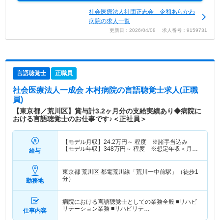
社会医療法人社団正志会 令和あらかわ
病院の求人一覧
更新日：2026/04/08 求人番号：9159731
言語聴覚士
正職員
社会医療法人一成会 木村病院
の言語聴覚士求人(正職
員)
【東京都／荒川区】賞与計3.2ヶ月分の支給実績あり◆病院に
おける言語聴覚士のお仕事です♪＜正社員＞
【モデル月収】
24.2
万円～
程度 ※諸手当込み
【モデル年収】
348
万円～
程度 ※想定年収＜月給
給与
×12ヶ月＋賞与＞
東京都 荒川区
都電荒川線「荒川一中前駅」（徒歩1
分）
勤務地
病院における言語聴覚士としての業務全般 ■リハビ
リテーション業務 ■リハビリテ…
仕事内容