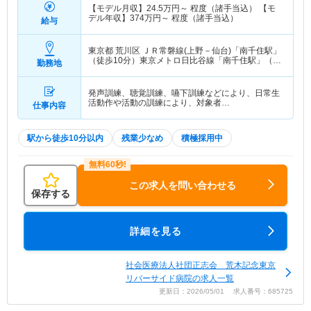
【モデル月収】
24.5
万円～
程度（諸手当込） 【モ
デル年収】
374
万円～
程度（諸手当込）
給与
東京都 荒川区
ＪＲ常磐線(上野－仙台)「南千住駅」
（徒歩10分）東京メトロ日比谷線「南千住駅」（徒
勤務地
歩10分） 他
発声訓練、聴覚訓練、嚥下訓練などにより、日常生
活動作や活動の訓練により、対象者…
仕事内容
駅から徒歩10分以内
残業少なめ
積極採用中
この求人を問い合わせる
保存する
詳細を見る
社会医療法人社団正志会 荒木記念東京
リバーサイド病院の求人一覧
更新日：2026/05/01 求人番号：685725