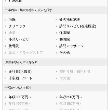
兵庫県
町屋駅前
奈良県
和歌山県
鳥取県
島根県
岡山県
仕事内容・施設形態から求人を探す
広島県
山口県
徳島県
病院
介護福祉施設
香川県
愛媛県
高知県
クリニック
訪問リハビリ(在宅医療)
福岡県
佐賀県
長崎県
企業
保育園
熊本県
大分県
宮崎県
小児リハビリ
整骨院
鹿児島県
沖縄県
接骨院
訪問マッサージ
薬局・ドラッグストア
その他
雇用形態から求人を探す
正社員(正職員)
契約社員・嘱託社員
非常勤・パート
その他
年収から求人を探す
年収300万円～
年収350万円～
年収400万円～
年収450万円～