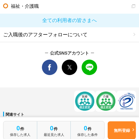
福祉・介護職
全ての利用者の皆さまへ
ご入職後のアフターフォローについて
公式SNSアカウント
関連サイト
マイナビDOCTOR
│
マイナビ看護師
│
マイナビ薬剤師
│
マイナビ保育士
0
0
0
件
件
件
運営会社
無料登録
保存した求人
最近見た求人
保存した条件
会社概要
│
ご利用規約
│
個人情報保護方針
│
サイトマップ
│
お問い合わせ