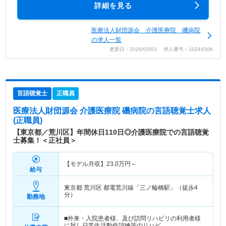
詳細を見る
医療法人財団源会 介護医療院 磯病院
の求人一覧
更新日：2026/03/03 求人番号：10244506
言語聴覚士
正職員
医療法人財団源会 介護医療院 磯病院
の言語聴覚士求人
(正職員)
【東京都／荒川区】年間休日110日◎介護医療院での言語聴覚
士募集！＜正社員＞
【モデル月収】
23.0
万円～
給与
東京都 荒川区
都電荒川線「三ノ輪橋駅」（徒歩4
分）
勤務地
■外来・入院患者様、及び訪問リハビリの利用者様
に対し日常生活動作訓練等のリハビ…