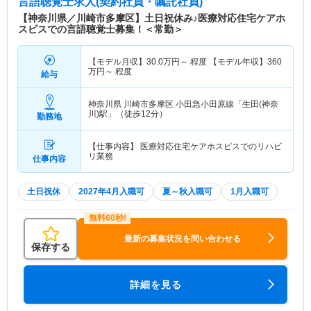
言語聴覚士求人(契約社員・嘱託社員)
【神奈川県／川崎市多摩区】土日祝休み♪医療対応住宅ケアホ
スピスでの言語聴覚士募集！＜常勤＞
【モデル月収】
30.0
万円～
程度 【モデル年収】
360
万円～
程度
給与
神奈川県 川崎市多摩区
小田急小田原線「生田(神奈
川)駅」（徒歩12分）
勤務地
【仕事内容】 医療対応住宅ケアホスピスでのリハビ
リ業務
仕事内容
土日祝休
2027年4月入職可
夏～秋入職可
1月入職可
最新の募集状況を問い合わせる
保存する
詳細を見る