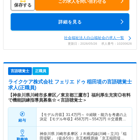
この求人を問い合わせる
保存する
詳細を見る
社会福祉法人白山福祉会の求人一覧
更新日：2026/05/26 求人番号：10200626
言語聴覚士
正職員
ライクケア株式会社 フェリエ ドゥ 稲田堤
の言語聴覚士
求人(正職員)
【神奈川県川崎市多摩区／東京都三鷹市】福利厚生充実◎有料
で機能訓練指導員募集☆＜言語聴覚士＞
【モデル月収】
31.4
万円～
※経験・能力を考慮の上
決定 【モデル年収】
458
万円～
554
万円
※交通費、
給与
残業代は別途支給
神奈川県 川崎市多摩区
ＪＲ南武線(川崎－立川)「稲
田堤駅」（徒歩5分）京王相模原線「京王稲田堤
勤務地