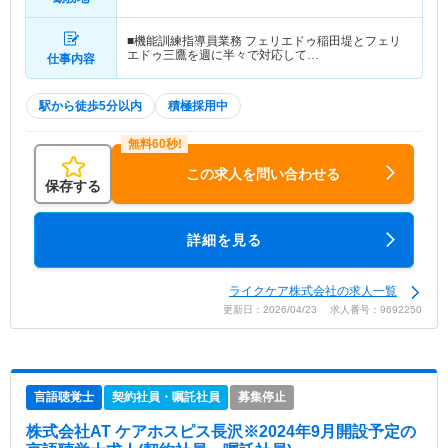
駅」（徒歩1分） 他
■機能訓練指導員業務 フェリエドゥ稲田堤とフェリ
エドゥ三鷹を週に半々で対応して…
仕事内容
駅から徒歩5分以内
積極採用中
この求人を問い合わせる
保存する
詳細を見る
ライクケア株式会社の求人一覧
更新日：2026/04/23 求人番号：9692250
言語聴覚士
契約社員・嘱託社員
募集停止
株式会社AT ケアホスピス長沢※2024年9月開設予定
の