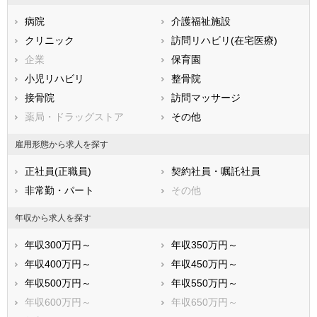
広島県
山口県
徳島県
病院
介護福祉施設
香川県
愛媛県
高知県
クリニック
訪問リハビリ(在宅医療)
福岡県
佐賀県
長崎県
企業
保育園
熊本県
大分県
宮崎県
小児リハビリ
整骨院
鹿児島県
沖縄県
接骨院
訪問マッサージ
薬局・ドラッグストア
その他
雇用形態から求人を探す
正社員(正職員)
契約社員・嘱託社員
非常勤・パート
その他
年収から求人を探す
年収300万円～
年収350万円～
年収400万円～
年収450万円～
年収500万円～
年収550万円～
年収600万円～
年収650万円～