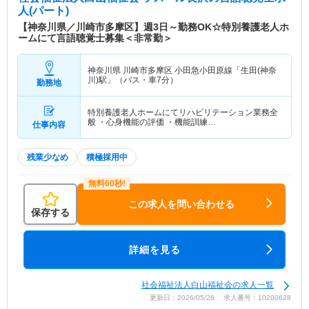
人(パート)
【神奈川県／川崎市多摩区】週3日～勤務OK☆特別養護老人ホ
ームにて言語聴覚士募集＜非常勤＞
神奈川県 川崎市多摩区
小田急小田原線「生田(神奈
川)駅」（バス・車7分）
勤務地
特別養護老人ホームにてリハビリテーション業務全
般 ・心身機能の評価 ・機能訓練…
仕事内容
残業少なめ
積極採用中
この求人を問い合わせる
保存する
詳細を見る
社会福祉法人白山福祉会の求人一覧
更新日：2026/05/26 求人番号：10200628