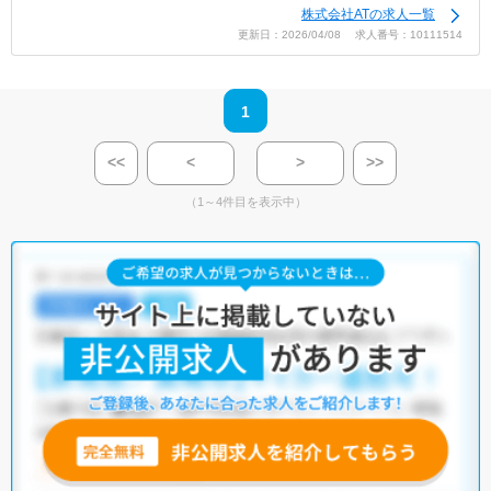
株式会社ATの求人一覧
更新日：2026/04/08 求人番号：10111514
1
<<
<
>
>>
（1～4件目を表示中）