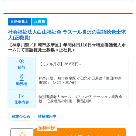
言語聴覚士
正職員
社会福祉法人白山福祉会 ラスール長沢
の言語聴覚士求
人(正職員)
【神奈川県／川崎市多摩区】年間休日110日☆特別養護老人ホ
ームにて言語聴覚士募集＜正社員＞
【モデル月収】
26.6
万円～
給与
神奈川県 川崎市多摩区
小田急小田原線「生田(神奈
川)駅」（バス・車7分）
勤務地
特別養護老人ホームにてリハビリテーション業務全
般 ・心身機能の評価 ・機能訓練…
仕事内容
残業少なめ
積極採用中