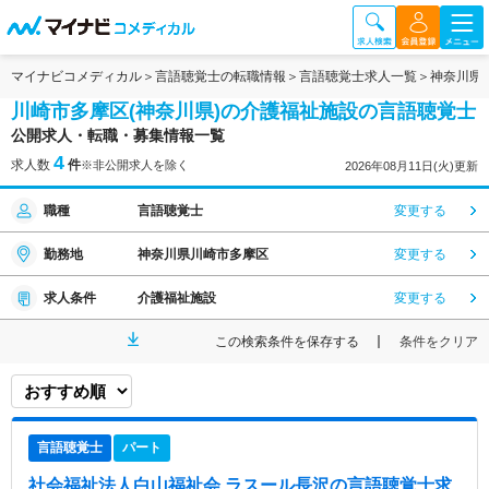
マイナビコメディカル
言語聴覚士の転職情報
言語聴覚士求人一覧
神奈川県
川崎市多摩区(神奈川県)の介護福祉施設の言語聴覚士
公開求人・転職・募集情報一覧
4
求人数
件
※非公開求人を除く
2026年08月11日(火)更新
職種
言語聴覚士
変更する
勤務地
神奈川県川崎市多摩区
変更する
求人条件
介護福祉施設
変更する
この検索条件を保存する
条件をクリア
言語聴覚士
パート
社会福祉法人白山福祉会 ラスール長沢
の言語聴覚士求