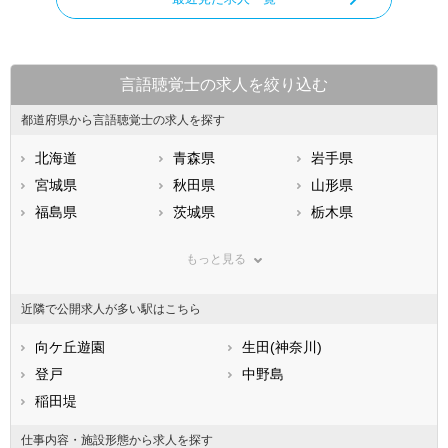
言語聴覚士の求人を絞り込む
都道府県から言語聴覚士の求人を探す
北海道
青森県
岩手県
宮城県
秋田県
山形県
福島県
茨城県
栃木県
群馬県
埼玉県
千葉県
もっと見る
東京都
神奈川県
新潟県
山梨県
長野県
富山県
近隣で公開求人が多い駅はこちら
石川県
福井県
岐阜県
静岡県
向ケ丘遊園
愛知県
生田(神奈川)
三重県
滋賀県
登戸
京都府
中野島
大阪府
兵庫県
稲田堤
奈良県
和歌山県
鳥取県
島根県
岡山県
仕事内容・施設形態から求人を探す