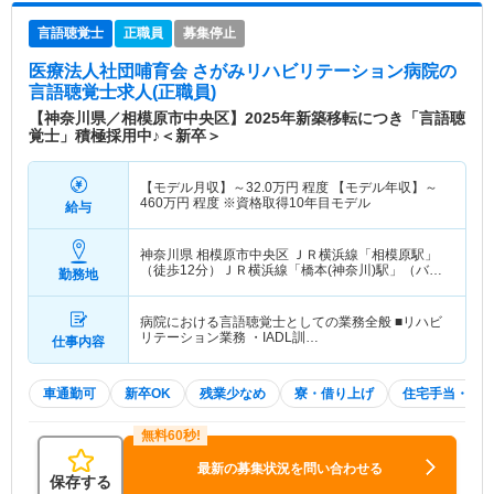
言語聴覚士
正職員
募集停止
医療法人社団哺育会 さがみリハビリテーション病院
の
言語聴覚士求人(正職員)
【神奈川県／相模原市中央区】2025年新築移転につき「言語聴
覚士」積極採用中♪＜新卒＞
【モデル月収】～32.0万円 程度 【モデル年収】～
460万円 程度 ※資格取得10年目モデル
給与
神奈川県 相模原市中央区
ＪＲ横浜線「相模原駅」
（徒歩12分）ＪＲ横浜線「橋本(神奈川)駅」（バ
勤務地
ス・車12分） 他
病院における言語聴覚士としての業務全般 ■リハビ
リテーション業務 ・IADL訓…
仕事内容
車通勤可
新卒OK
残業少なめ
寮・借り上げ
住宅手当・補
最新の募集状況を問い合わせる
保存する