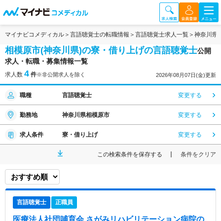
マイナビコメディカル
言語聴覚士の転職情報
言語聴覚士求人一覧
神奈川県
相模原市(神奈川県)の寮・借り上げの言語聴覚士
公開
求人・転職・募集情報一覧
4
求人数
件
※非公開求人を除く
2026年08月07日(金)更新
職種
言語聴覚士
変更する
勤務地
神奈川県相模原市
変更する
求人条件
寮・借り上げ
変更する
この検索条件を保存する
条件をクリア
言語聴覚士
正職員
医療法人社団哺育会 さがみリハビリテーション病院
の