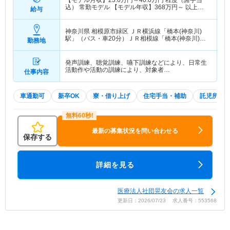
【モデル月収】
23.0
万円～
40.0
万円
程度（諸手当
込） 常勤モデル 【モデル年収】
368
万円～
以上
給与
（諸手当込） 常勤モデル
神奈川県 相模原市緑区
ＪＲ横浜線「橋本(神奈川)
駅」（バス・車20分）ＪＲ相模線「橋本(神奈川)
勤務地
駅」（バス・車20分） 他
発声訓練、聴覚訓練、嚥下訓練などにより、日常生
活動作や活動の訓練により、対象者…
仕事内容
車通勤可
新卒OK
寮・借り上げ
住宅手当・補助
託児所・
最新の募集状況を問い合わせる
保存する
詳細を見る
医療法人社団晃友会の求人一覧
更新日：2026/07/23 求人番号：553568