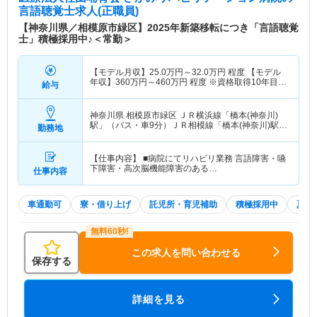
言語聴覚士求人(正職員)
【神奈川県／相模原市緑区】2025年新築移転につき「言語聴覚
士」積極採用中♪＜常勤＞
【モデル月収】
25.0
万円～
32.0
万円
程度 【モデル
年収】
360
万円～
460
万円
程度 ※資格取得10年目モ
給与
デル
神奈川県 相模原市緑区
ＪＲ横浜線「橋本(神奈川)
駅」（バス・車9分）ＪＲ相模線「橋本(神奈川)駅」
勤務地
（バス・車9分） 他
【仕事内容】 ■病院にてリハビリ業務 言語障害・嚥
下障害・高次脳機能障害のある…
仕事内容
車通勤可
寮・借り上げ
託児所・育児補助
積極採用中
夏～
この求人を問い合わせる
保存する
詳細を見る