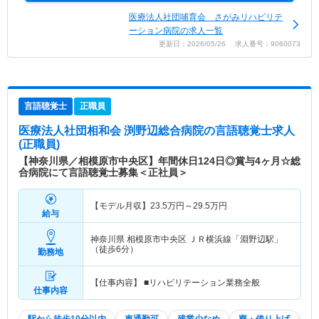
医療法人社団哺育会 さがみリハビリテ
ーション病院の求人一覧
更新日：2026/05/26 求人番号：9060073
言語聴覚士
正職員
医療法人社団相和会 渕野辺総合病院
の言語聴覚士求人
(正職員)
【神奈川県／相模原市中央区】年間休日124日◎賞与4ヶ月☆総
合病院にて言語聴覚士募集＜正社員＞
【モデル月収】
23.5
万円～
29.5
万円
給与
神奈川県 相模原市中央区
ＪＲ横浜線「淵野辺駅」
（徒歩6分）
勤務地
【仕事内容】 ■リハビリテーション業務全般
仕事内容