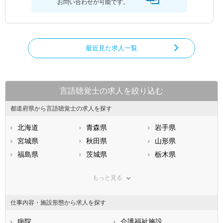
お問い合わせが可能です。
最近見た求人一覧
言語聴覚士の求人を絞り込む
都道府県から言語聴覚士の求人を探す
北海道
青森県
岩手県
宮城県
秋田県
山形県
福島県
茨城県
栃木県
群馬県
埼玉県
千葉県
もっと見る
東京都
神奈川県
新潟県
山梨県
長野県
富山県
仕事内容・施設形態から求人を探す
石川県
福井県
岐阜県
静岡県
病院
愛知県
介護福祉施設
三重県