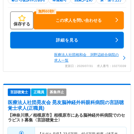
駅から徒歩10分以内
車通勤可
残業少なめ
寮・借り上げ
積
この求人を問い合わせる
保存する
詳細を見る
医療法人社団相和会 渕野辺総合病院の
求人一覧
更新日：2026/07/31 求人番号：10273339
言語聴覚士
正職員
募集停止
医療法人社団晃友会 晃友脳神経外科眼科病院
の言語聴
覚士求人(正職員)
【神奈川県／相模原市】相模原市にある脳神経外科病院でのセ
ラピスト募集〈言語聴覚士〉