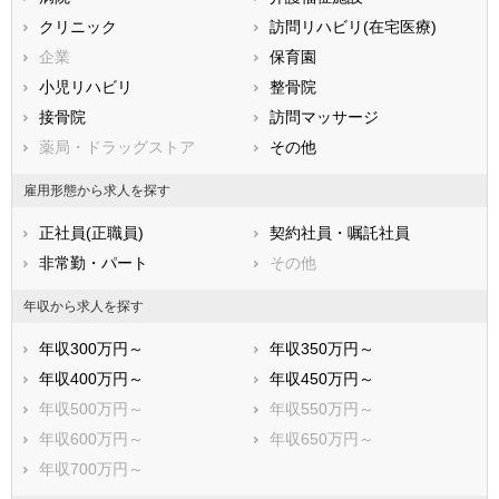
滋賀県
クリニック
京都府
訪問リハビリ(在宅医療)
大阪府
兵庫県
企業
奈良県
保育園
和歌山県
鳥取県
小児リハビリ
島根県
整骨院
岡山県
広島県
接骨院
山口県
訪問マッサージ
徳島県
香川県
薬局・ドラッグストア
愛媛県
その他
高知県
福岡県
佐賀県
長崎県
雇用形態から求人を探す
熊本県
大分県
宮崎県
正社員(正職員)
契約社員・嘱託社員
鹿児島県
沖縄県
非常勤・パート
その他
年収から求人を探す
年収300万円～
年収350万円～
年収400万円～
年収450万円～
年収500万円～
年収550万円～
年収600万円～
年収650万円～
年収700万円～