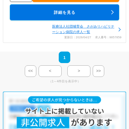
詳細を見る
医療法人社団哺育会 さがみリハビリテ
ーション病院の求人一覧
更新日：2026/04/27 求人番号：9857859
1
<<
<
>
>>
（1～4件目を表示中）