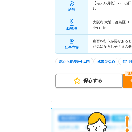
【モデル月収】
27.5
万円
込
給与
大阪府 大阪市都島区
Ｊ
4分） 他
勤務地
療育を行う必要があると
が気になるお子さまの個
仕事内容
駅から徒歩5分以内
残業少なめ
住宅
保存する