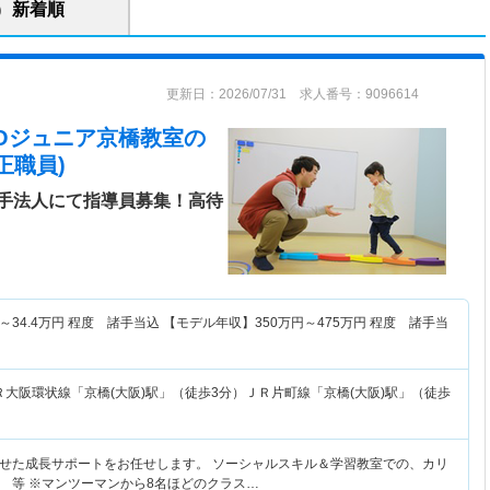
新着順
更新日：2026/07/31 求人番号：9096614
LICOジュニア京橋教室
の
正職員)
手法人にて指導員募集！高待
～
34.4
万円
程度 諸手当込 【モデル年収】
350
万円～
475
万円
程度 諸手当
Ｒ大阪環状線「京橋(大阪)駅」（徒歩3分）ＪＲ片町線「京橋(大阪)駅」（徒歩
せた成長サポートをお任せします。 ソーシャルスキル＆学習教室での、カリ
 等 ※マンツーマンから8名ほどのクラス…