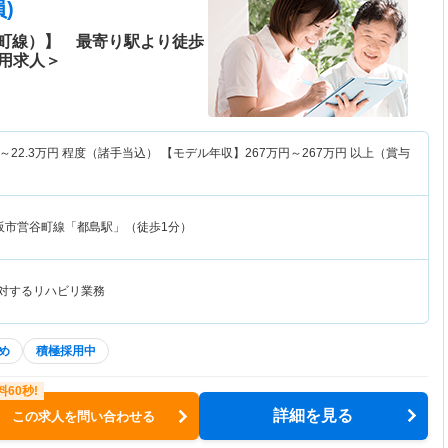
)
町線）】 最寄り駅より徒歩
用求人＞
～
22.3
万円
程度（諸手当込） 【モデル年収】
267
万円～
267
万円
以上（賞与
阪市営谷町線「都島駅」（徒歩1分）
に対するリハビリ業務
め
積極採用中
詳細を見る
この求人を問い合わせる