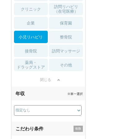
訪問リハビリ
クリニック
（在宅医療）
企業
保育園
小児リハビリ
整骨院
接骨院
訪問マッサージ
薬局・
その他
ドラッグストア
閉じる
年収
※単一選択
こだわり条件