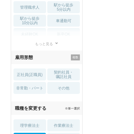
駅から徒歩
管理職求人
5分以内
駅から徒歩
車通勤可
10分以内
未経験OK
新卒OK
もっと見る
残業少なめ
寮・借り上げ
雇用形態
託児所・
住宅手当・補助
育児補助
契約社員・
正社員(正職員)
土日祝休
無資格 OK
嘱託社員
非常勤・パート
積極採用中
WEB面接OK
その他
2027年4月入職可
夏～秋入職可
職種を変更する
※単一選択
1月入職可
理学療法士
作業療法士