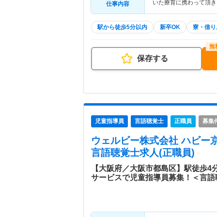
いた療育に携わって頂き
仕事内容
駅から徒歩5分以内
新卒OK
寮・借り
保存する
児童指導員
言語聴覚士
正職員
募集
ウェルビー株式会社 ハビー
言語聴覚士求人(正職員)
【大阪府／大阪市都島区】駅徒歩4
サービスで児童指導員募集！＜言語