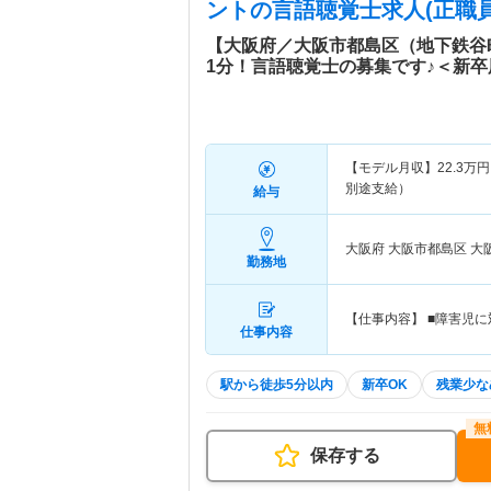
ント
の言語聴覚士求人(正職員
【大阪府／大阪市都島区（地下鉄谷
1分！言語聴覚士の募集です♪＜新卒
【モデル月収】
22.3
万円
別途支給）
給与
大阪府 大阪市都島区
大
勤務地
【仕事内容】 ■障害児
仕事内容
駅から徒歩5分以内
新卒OK
残業少な
保存する