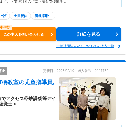
ます。 ・支援計画の作成 ・療育支援業務…
上げ
土日祝休
積極採用中
詳細を見る
この求人を問い合わせる
一般社団法人いちごいちえの求人一覧
停止
更新日：2025/02/10 求人番号：9117762
京橋教室
の児童指導員,
分でアクセス◎放課後等デイ
聴覚士＞