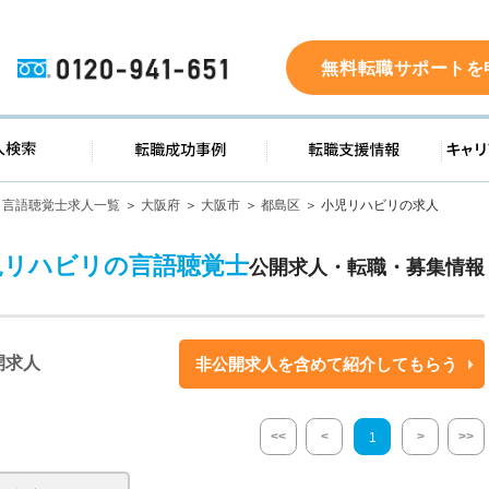
0120-941-651
無料転職サポートを
ド
求人検索
転職成功事例
転職支
言語聴覚士求人一覧
大阪府
大阪市
都島区
小児リハビリの求人
児リハビリの言語聴覚士
公開求人・転職・募集情報
開求人
非公開求人を含めて紹介してもらう
<<
<
>
>>
1