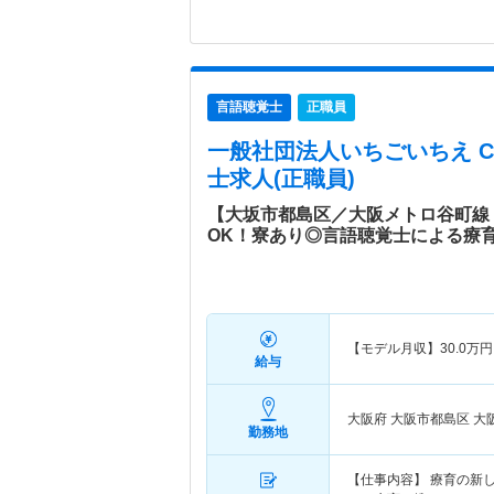
言語聴覚士
正職員
一般社団法人いちごいちえ Chic
士求人(正職員)
【大坂市都島区／大阪メトロ谷町線
OK！寮あり◎言語聴覚士による療
【モデル月収】
30.0
万円
給与
大阪府 大阪市都島区
大
勤務地
【仕事内容】 療育の新