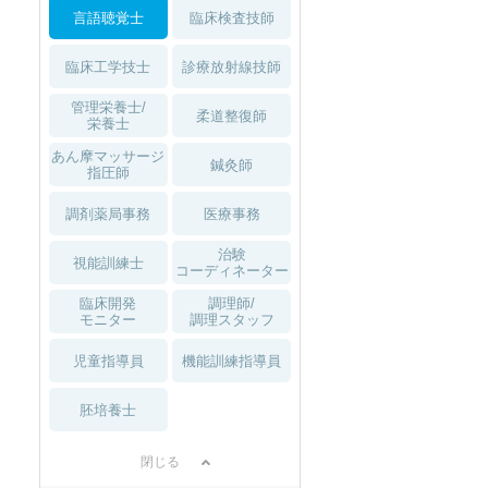
言語聴覚士
臨床検査技師
臨床工学技士
診療放射線技師
管理栄養士/
柔道整復師
栄養士
あん摩マッサージ
鍼灸師
指圧師
調剤薬局事務
医療事務
治験
視能訓練士
コーディネーター
臨床開発
調理師/
モニター
調理スタッフ
児童指導員
機能訓練指導員
胚培養士
閉じる