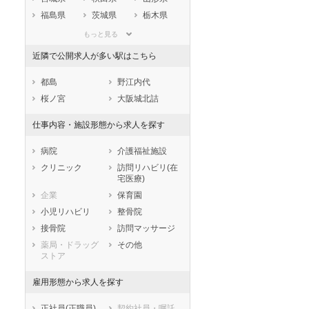
福島県
茨城県
栃木県
群馬県
埼玉県
千葉県
もっと見る
東京都
神奈川県
新潟県
近隣で公開求人が多い駅はこちら
山梨県
長野県
富山県
石川県
福井県
岐阜県
都島
野江内代
静岡県
愛知県
三重県
桜ノ宮
大阪城北詰
滋賀県
京都府
大阪府
仕事内容・施設形態から求人を探す
兵庫県
奈良県
和歌山県
鳥取県
島根県
岡山県
病院
介護福祉施設
広島県
山口県
徳島県
クリニック
訪問リハビリ(在
宅医療)
香川県
愛媛県
高知県
企業
保育園
福岡県
佐賀県
長崎県
小児リハビリ
整骨院
熊本県
大分県
宮崎県
接骨院
訪問マッサージ
鹿児島県
沖縄県
薬局・ドラッグ
その他
ストア
雇用形態から求人を探す
正社員(正職員)
契約社員・嘱託