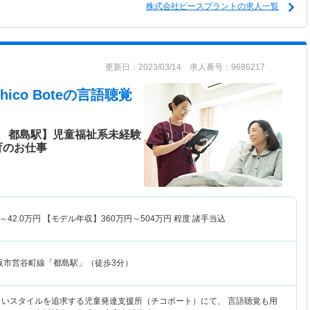
株式会社ピースプラントの求人一覧
更新日：2023/03/14 求人番号：9686217
o Bote
の言語聴覚
 都島駅】児童福祉系未経験
育のお仕事
～
42.0
万円
【モデル年収】
360
万円～
504
万円
程度 諸手当込
阪市営谷町線「都島駅」（徒歩3分）
しいスタイルを追求する児童発達支援所（チコボート）にて、 言語聴覚も用