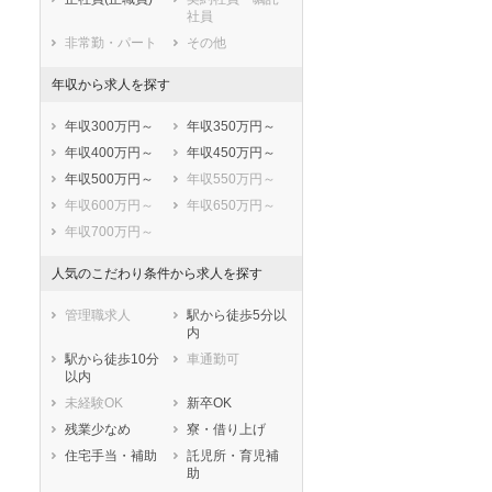
社員
非常勤・パート
その他
年収から求人を探す
年収300万円～
年収350万円～
年収400万円～
年収450万円～
年収500万円～
年収550万円～
年収600万円～
年収650万円～
年収700万円～
人気のこだわり条件から求人を探す
管理職求人
駅から徒歩5分以
内
駅から徒歩10分
車通勤可
以内
未経験OK
新卒OK
残業少なめ
寮・借り上げ
住宅手当・補助
託児所・育児補
助