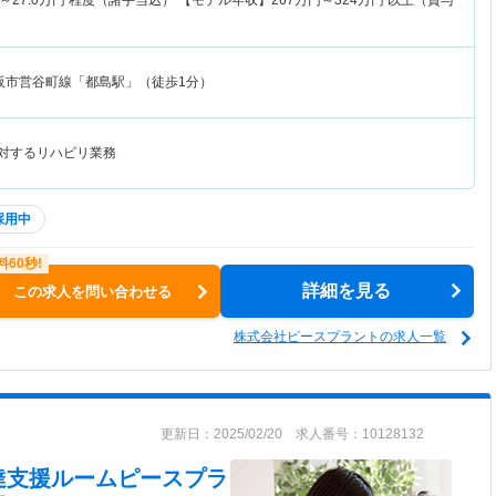
～
27.0
万円
程度（諸手当込） 【モデル年収】
267
万円～
324
万円
以上（賞与
阪市営谷町線「都島駅」（徒歩1分）
に対するリハビリ業務
採用中
詳細を見る
この求人を問い合わせる
株式会社ピースプラントの求人一覧
更新日：2025/02/20 求人番号：10128132
達支援ルームピースプラ