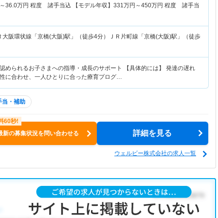
～
36.0
万円
程度 諸手当込 【モデル年収】
331
万円～
450
万円
程度 諸手当
Ｒ大阪環状線「京橋(大阪)駅」（徒歩4分）ＪＲ片町線「京橋(大阪)駅」（徒歩
認められるお子さまへの指導・成長のサポート 【具体的には】 発達の遅れ
性に合わせ、一人ひとりに合った療育プログ…
手当・補助
詳細を見る
最新の募集状況を問い合わせる
ウェルビー株式会社の求人一覧