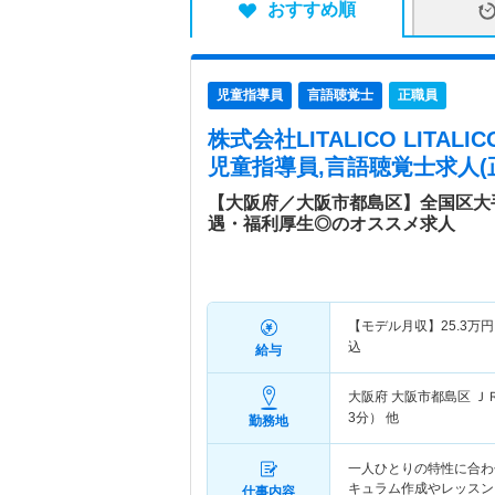
おすすめ順
児童指導員
言語聴覚士
正職員
株式会社LITALICO LITA
児童指導員,言語聴覚士求人(
【大阪府／大阪市都島区】全国区大
遇・福利厚生◎のオススメ求人
【モデル月収】
25.3
万円
込
給与
大阪府 大阪市都島区
Ｊ
3分） 他
勤務地
一人ひとりの特性に合わ
キュラム作成やレッスン
仕事内容