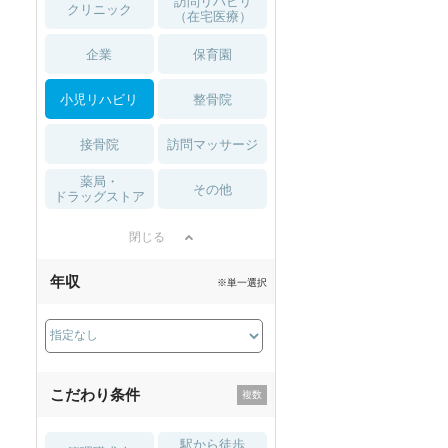
訪問リハビリ
クリニック
（在宅医療）
企業
保育園
小児リハビリ
整骨院
接骨院
訪問マッサージ
薬局・
その他
ドラッグストア
閉じる
年収
※単一選択
こだわり条件
駅から徒歩