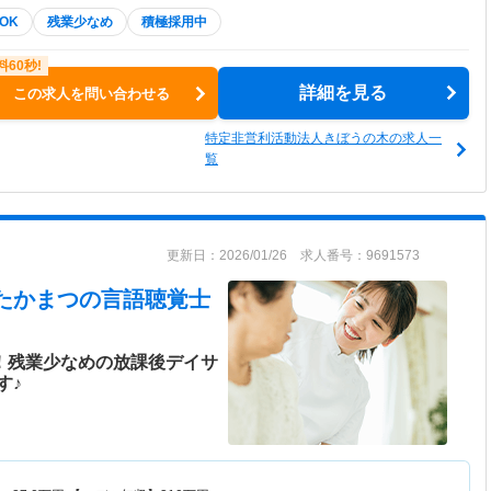
OK
残業少なめ
積極採用中
詳細を見る
この求人を問い合わせる
特定非営利活動法人きぼうの木の求人一
覧
更新日：2026/01/26 求人番号：9691573
たかまつ
の言語聴覚士
日！残業少なめの放課後デイサ
す♪