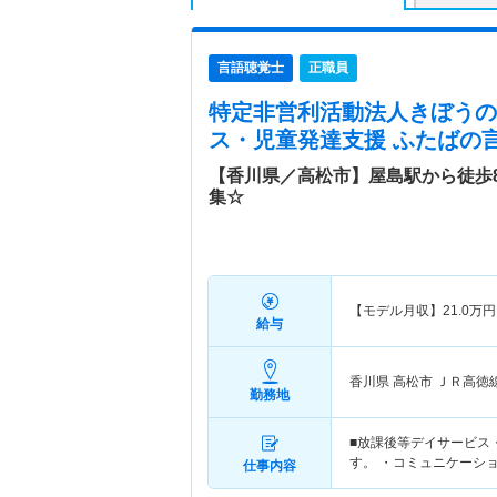
言語聴覚士
正職員
特定非営利活動法人きぼうの
ス・児童発達支援 ふたば
の
【香川県／高松市】屋島駅から徒歩
集☆
【モデル月収】
21.0
万円
給与
香川県 高松市
ＪＲ高徳
勤務地
■放課後等デイサービス
す。 ・コミュニケーシ
仕事内容