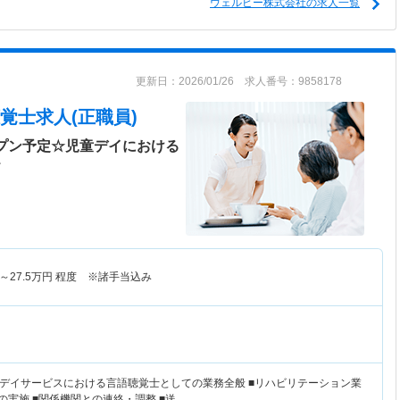
ウェルビー株式会社の求人一覧
更新日：2026/01/26 求人番号：9858178
覚士求人(正職員)
ープン予定☆児童デイにおける
＞
～
27.5
万円
程度 ※諸手当込み
デイサービスにおける言語聴覚士としての業務全般 ■リハビリテーション業
の実施 ■関係機関との連絡・調整 ■送…