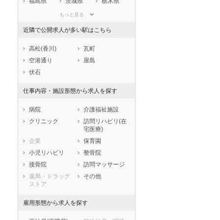
福島県
茨城県
栃木県
群馬県
埼玉県
千葉県
もっと見る
東京都
神奈川県
新潟県
近隣で公開求人が多い駅はこちら
山梨県
長野県
富山県
石川県
福井県
岐阜県
高松(香川)
瓦町
静岡県
愛知県
三重県
空港通り
屋島
滋賀県
京都府
大阪府
伏石
兵庫県
奈良県
和歌山県
仕事内容・施設形態から求人を探す
鳥取県
島根県
岡山県
広島県
山口県
徳島県
病院
介護福祉施設
香川県
愛媛県
高知県
クリニック
訪問リハビリ(在
宅医療)
福岡県
佐賀県
長崎県
企業
保育園
熊本県
大分県
宮崎県
小児リハビリ
整骨院
鹿児島県
沖縄県
接骨院
訪問マッサージ
薬局・ドラッグ
その他
ストア
雇用形態から求人を探す