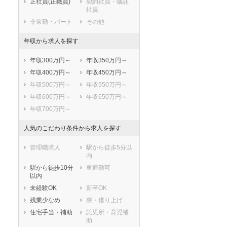
正社員(正職員)
契約社員・嘱託
社員
非常勤・パート
その他
年収から求人を探す
年収300万円～
年収350万円～
年収400万円～
年収450万円～
年収500万円～
年収550万円～
年収600万円～
年収650万円～
年収700万円～
人気のこだわり条件から求人を探す
管理職求人
駅から徒歩5分以
内
セラピスト
セラピスト
駅から徒歩10分
車通勤可
以内
ートダ
世の中の需要の高まりととも
ワークライフバランス重視派
スト向け
に増加傾向の「介護施設」求
の方へ！なぜ120日が基準？
未経験OK
新卒OK
人をご紹介！
数え方も解説
残業少なめ
寮・借り上げ
住宅手当・補助
託児所・育児補
助