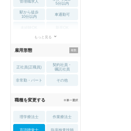
管理職求人
5分以内
駅から徒歩
車通勤可
10分以内
未経験OK
新卒OK
もっと見る
残業少なめ
寮・借り上げ
雇用形態
託児所・
住宅手当・補助
育児補助
契約社員・
正社員(正職員)
土日祝休
無資格 OK
嘱託社員
非常勤・パート
積極採用中
WEB面接OK
その他
2027年4月入職可
夏～秋入職可
職種を変更する
※単一選択
1月入職可
理学療法士
作業療法士
言語聴覚士
臨床検査技師