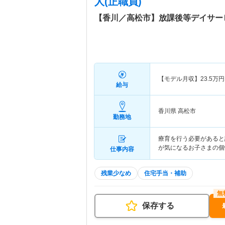
人(正職員)
【香川／高松市】放課後等デイサー
【モデル月収】
23.5
万円
給与
香川県 高松市
勤務地
療育を行う必要があると
が気になるお子さまの個
仕事内容
残業少なめ
住宅手当・補助
保存する