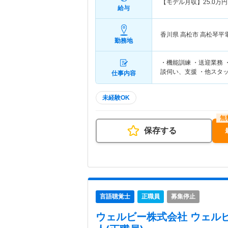
【モデル月収】
25.0
万円
給与
香川県 高松市
高松琴平電
勤務地
・機能訓練 ・送迎業務
談伺い、支援 ・他スタ
仕事内容
未経験OK
保存する
言語聴覚士
正職員
募集停止
ウェルビー株式会社 ウェル