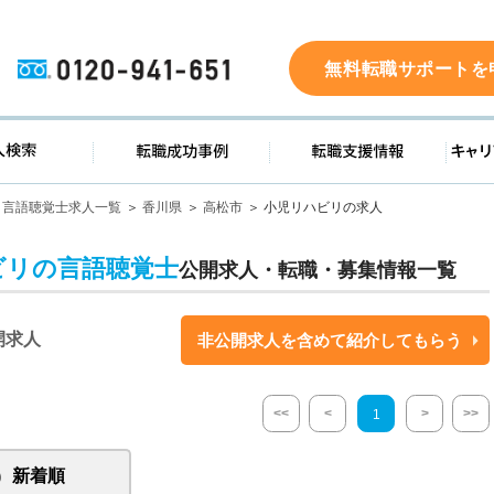
0120-941-651
無料転職サポートを
ド
求人検索
転職成功事例
転職支
言語聴覚士求人一覧
香川県
高松市
小児リハビリの求人
ビリの言語聴覚士
公開求人・転職・募集情報一覧
開求人
非公開求人を含めて紹介してもらう
<<
<
>
>>
1
新着順