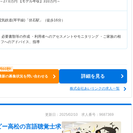
～
27.0
万円
【モデル年収】
310
万円～
気鉄道(琴平線)「伏石駅」（徒歩16分）
 ・必要書類等の作成 ・利用者へのアセスメントやモニタリング ・ご家族の相
ッフへのアドバイス、指導
詳細を見る
最新の募集状況を問い合わせる
株式会社あいリンクの求人一覧
更新日：2025/02/10 求人番号：9687369
ビー高松
の言語聴覚士求