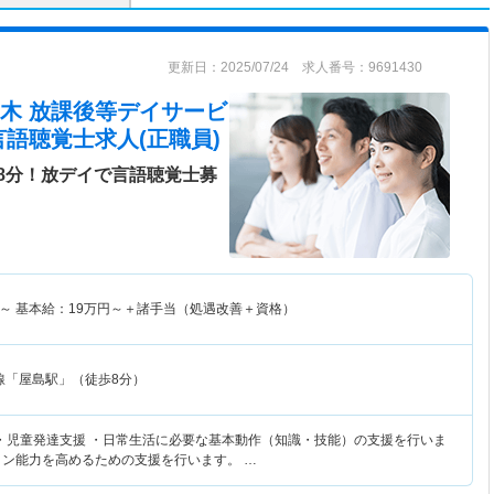
更新日：2025/07/24 求人番号：9691430
木 放課後等デイサービ
言語聴覚士求人(正職員)
8分！放デイで言語聴覚士募
～
基本給：
19
万円～
＋諸手当（処遇改善＋資格）
線「屋島駅」（徒歩8分）
・児童発達支援 ・日常生活に必要な基本動作（知識・技能）の支援を行いま
ョン能力を高めるための支援を行います。 …