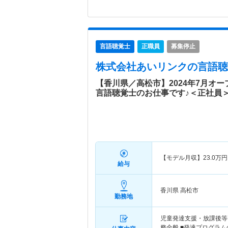
言語聴覚士
正職員
募集停止
株式会社あいリンク
の言語聴
【香川県／高松市】2024年7月オ
言語聴覚士のお仕事です♪＜正社員
【モデル月収】
23.0
万円
給与
香川県 高松市
勤務地
児童発達支援・放課後等
務全般 ■発達プログラム