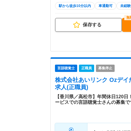
駅から徒歩10分以内
車通勤可
未経験
保存する
言語聴覚士
正職員
募集停止
株式会社あいリンク Ozデイ
求人(正職員)
【香川県／高松市】年間休日120
ービスでの言語聴覚士さんの募集で