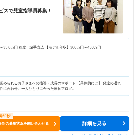
ビスで児童指導員募集！
～
35.0
万円
程度 諸手当込 【モデル年収】
300
万円～
450
万円
認められるお子さまへの指導・成長のサポート 【具体的には】 発達の遅れ
性に合わせ、一人ひとりに合った療育プログ…
詳細を見る
最新の募集状況を問い合わせる