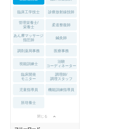
臨床工学技士
診療放射線技師
管理栄養士/
柔道整復師
栄養士
あん摩マッサージ
鍼灸師
指圧師
調剤薬局事務
医療事務
治験
視能訓練士
コーディネーター
臨床開発
調理師/
モニター
調理スタッフ
児童指導員
機能訓練指導員
胚培養士
閉じる