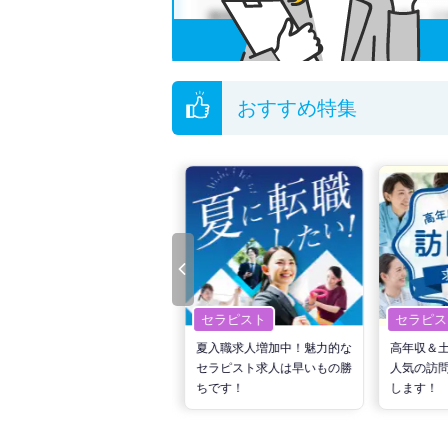
おすすめ特集
セラピスト
セラピスト
セラピス
転職で高収入を狙う！計画的
夏入職求人増加中！魅力的な
高年収＆
な活動でPTの好条件求人を
セラピスト求人は早いもの勝
人気の訪
見つけるには？
ちです！
します！