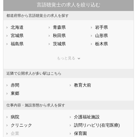
言語聴覚士の求人を絞り込む
都道府県から言語聴覚士の求人を探す
北海道
青森県
岩手県
宮城県
秋田県
山形県
福島県
茨城県
栃木県
群馬県
埼玉県
千葉県
もっと見る
東京都
神奈川県
新潟県
山梨県
長野県
富山県
近隣で公開求人が多い駅はこちら
石川県
福井県
岐阜県
静岡県
赤間
愛知県
教育大前
三重県
滋賀県
東郷
京都府
大阪府
兵庫県
奈良県
和歌山県
仕事内容・施設形態から求人を探す
鳥取県
島根県
岡山県
病院
介護福祉施設
広島県
山口県
徳島県
クリニック
訪問リハビリ(在宅医療)
香川県
愛媛県
高知県
企業
保育園
福岡県
佐賀県
長崎県