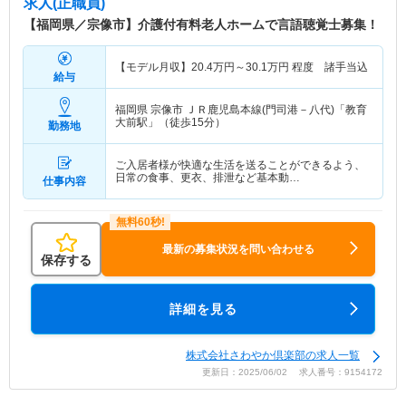
求人(正職員)
【福岡県／宗像市】介護付有料老人ホームで言語聴覚士募集！
【モデル月収】
20.4
万円～
30.1
万円
程度 諸手当込
給与
福岡県 宗像市
ＪＲ鹿児島本線(門司港－八代)「教育
大前駅」（徒歩15分）
勤務地
ご入居者様が快適な生活を送ることができるよう、
日常の食事、更衣、排泄など基本動…
仕事内容
最新の募集状況を問い合わせる
保存する
詳細を見る
株式会社さわやか倶楽部の求人一覧
更新日：2025/06/02 求人番号：9154172