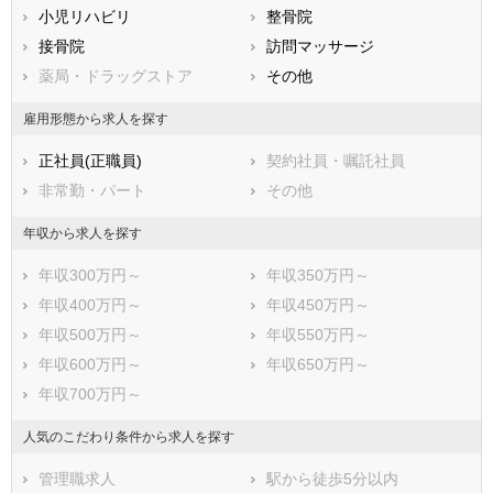
小児リハビリ
整骨院
熊本県
大分県
宮崎県
接骨院
訪問マッサージ
鹿児島県
沖縄県
薬局・ドラッグストア
その他
雇用形態から求人を探す
正社員(正職員)
契約社員・嘱託社員
非常勤・パート
その他
年収から求人を探す
年収300万円～
年収350万円～
年収400万円～
年収450万円～
年収500万円～
年収550万円～
年収600万円～
年収650万円～
年収700万円～
人気のこだわり条件から求人を探す
管理職求人
駅から徒歩5分以内