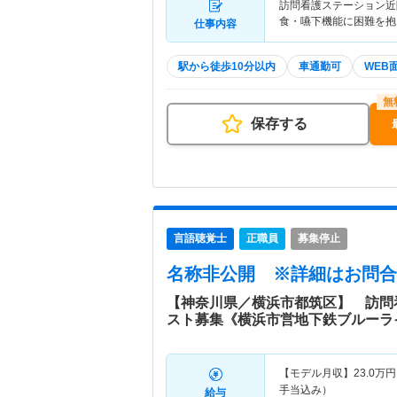
訪問看護ステーション近
食・嚥下機能に困難を抱
仕事内容
駅から徒歩10分以内
車通勤可
WEB
保存する
言語聴覚士
正職員
募集停止
名称非公開
※詳細はお問合
【神奈川県／横浜市都筑区】 訪問
スト募集《横浜市営地下鉄ブルーラ
【モデル月収】
23.0
万円
手当込み）
給与