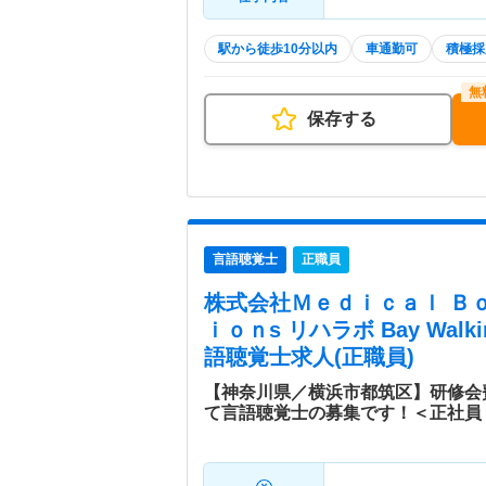
駅から徒歩10分以内
車通勤可
積極採
保存する
言語聴覚士
正職員
株式会社Ｍｅｄｉｃａｌ Ｂ
ｉｏｎs リハラボ Bay Walk
語聴覚士求人(正職員)
【神奈川県／横浜市都筑区】研修会
て言語聴覚士の募集です！＜正社員