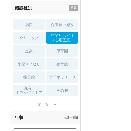
施設種別
病院
介護福祉施設
訪問リハビリ
クリニック
（在宅医療）
企業
保育園
小児リハビリ
整骨院
接骨院
訪問マッサージ
薬局・
その他
ドラッグストア
閉じる
年収
※単一選択