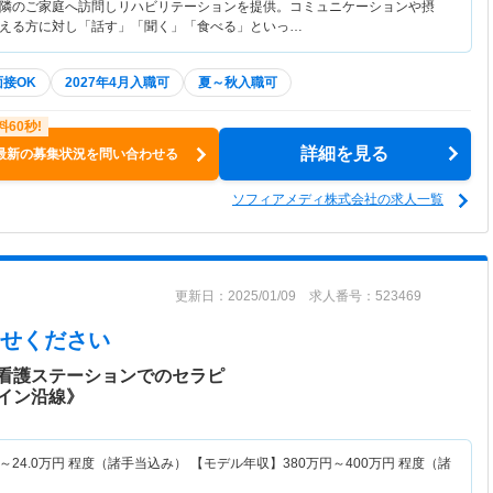
隣のご家庭へ訪問しリハビリテーションを提供。コミュニケーションや摂
える方に対し「話す」「聞く」「食べる」といっ…
面接OK
2027年4月入職可
夏～秋入職可
詳細を見る
最新の募集状況を問い合わせる
ソフィアメディ株式会社の求人一覧
更新日：2025/01/09 求人番号：523469
せください
看護ステーションでのセラピ
イン沿線》
～
24.0
万円
程度（諸手当込み） 【モデル年収】
380
万円～
400
万円
程度（諸