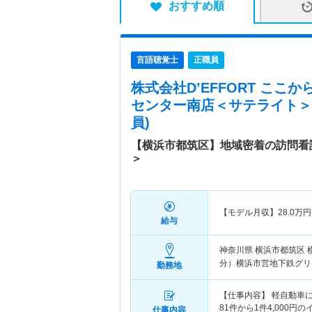
おすすめ順
言語聴覚士
正職員
株式会社D’EFFORT ここ
センター南店＜サテライト＞
員)
【横浜市都筑区】地域密着の訪問看
＞
【モデル月収】
28.0
万円
給与
神奈川県 横浜市都筑区
分）横浜市営地下鉄グリ
勤務地
【仕事内容】 軽自動車に
81件から1件4,000円
仕事内容