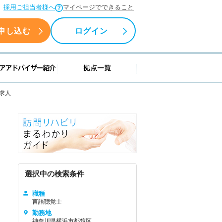
採用ご担当者様へ
マイページでできること
申し込む
ログイン
援情報
キャリアアドバイザー紹介
拠点一覧
の求人
選択中の検索条件
職種
言語聴覚士
勤務地
神奈川県横浜市都筑区