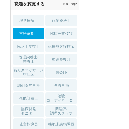
職種を変更する
※単一選択
1月入職可
理学療法士
作業療法士
言語聴覚士
臨床検査技師
臨床工学技士
診療放射線技師
管理栄養士/
柔道整復師
栄養士
あん摩マッサージ
鍼灸師
指圧師
調剤薬局事務
医療事務
治験
視能訓練士
コーディネーター
臨床開発
調理師/
モニター
調理スタッフ
児童指導員
機能訓練指導員