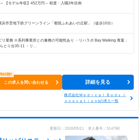
～
【モデル年収】
452
万円～
程度・入職3年目例
横浜市営地下鉄グリーンライン「都筑ふれあいの丘駅」（徒歩10分）
業務 ※系列事業所との兼務の可能性あり ・リハラボ Bay Walking 青葉：
とり台35-11 ・リ…
詳細を見る
この求人を問い合わせる
株式会社Ｍｅｄｉｃａｌ Ｂｏｄｙ Ｉ
ｎｎｏｖａｔｉｏｎsの求人一覧
更新日：2026/05/11 求人番号：514790