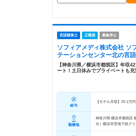
言語聴覚士
正職員
募集停止
ソフィアメディ株式会社 ソ
テーションセンター北
の言語
【神奈川県／横浜市都筑区】年収42
ート！土日休みでプライベートも充
【モデル月収】
35.1
万円
給与
神奈川県 横浜市都筑区
分）横浜市営地下鉄グリ
勤務地