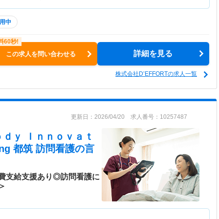
用中
詳細を見る
この求人を問い合わせる
株式会社D’EFFORTの求人一覧
更新日：2026/04/20 求人番号：10257487
ｏｄｙ Ｉｎｎｏｖａｔ
ing 都筑 訪問看護
の言
費支給支援あり◎訪問看護に
＞