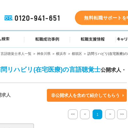
0120-941-651
無料転職サポートを
ド
求人検索
転職成功事例
転職支
言語聴覚士求人一覧
神奈川県
横浜市
都筑区
訪問リハビリ(在宅医療)
訪問リハビリ(在宅医療)の言語聴覚士
公開求人・
開求人
非公開求人を含めて紹介してもらう
<<
<
>
>>
1