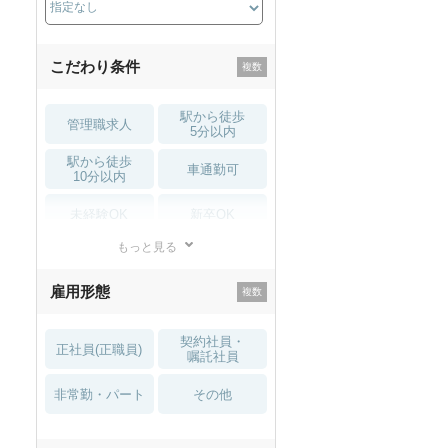
こだわり条件
駅から徒歩
管理職求人
5分以内
駅から徒歩
車通勤可
10分以内
未経験OK
新卒OK
もっと見る
残業少なめ
寮・借り上げ
雇用形態
託児所・
住宅手当・補助
育児補助
契約社員・
正社員(正職員)
土日祝休
無資格 OK
嘱託社員
非常勤・パート
積極採用中
WEB面接OK
その他
2027年4月入職可
夏～秋入職可