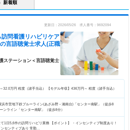
新着順
更新日：2026/05/26 求人番号：9692094
から訪問看護リハビリケア
の言語聴覚士求人(正職
護ステーション＜言語聴覚士
～
32.0
万円
程度（諸手当込） 【モデル年収】
436
万円～
程度（諸手当込）
横浜市営地下鉄ブルーライン(あざみ野－湘南台)「センター南駅」（徒歩8
ーンライン「センター南駅」（徒歩8分）
て1日5,6件の訪問リハビリ業務 【ポイント】 ・インセンティブ制度あり！
のインセンティブあり 常勤…