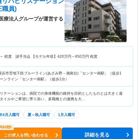
護リハビリステーション
職員)
医療法人グループが運営する
～
程度 諸手当込 【モデル年収】
420
万円～
650
万円
程度
横浜市営地下鉄ブルーライン(あざみ野－湘南台)「センター南駅」（徒歩1
ーンライン「センター南駅」（徒歩1分）
リテーションは、病院での身体機能の維持を目的としたものとは大きく違
タイルやご希望に寄り添い、多職種との連携を大…
7年4月入職可
夏～秋入職可
1月入職可
詳細を見る
この求人を問い合わせる