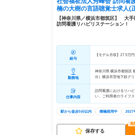
社会福祉法人秀峰会 訪問看
楠の大樹
の言語聴覚士求人(正
【神奈川県／横浜市都筑区】 大手
訪問看護リハビリステーション！
【モデル月収】
27.5
万円
給与
神奈川県 横浜市都筑区
分）横浜市営地下鉄グリ
勤務地
訪問看護におけるリハビ
い、ご利用者のライフス
仕事内容
駅から徒歩5分以内
積極採用中
202
保存する