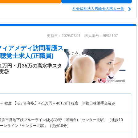
社会福祉法人秀峰会の求人一覧
更新日：2026/07/01 求人番号：9892107
フィアメディ訪問看護ス
聴覚士求人(正職員)
1万円・月35万の高水準スタ
実◎
～
程度 【モデル年収】
421
万円～
461
万円
程度 ※祝日稼働手当込み
横浜市営地下鉄ブルーライン(あざみ野－湘南台)「センター北駅」（徒歩10
ーンライン「センター北駅」（徒歩10分）