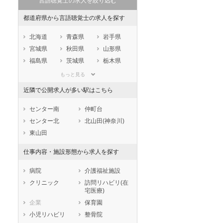
言語聴覚士の求人を絞り込む
都道府県から言語聴覚士の求人を探す
北海道
青森県
岩手県
宮城県
秋田県
山形県
福島県
茨城県
栃木県
群馬県
埼玉県
千葉県
もっと見る
東京都
神奈川県
新潟県
近隣で公開求人が多い駅はこちら
山梨県
長野県
富山県
石川県
福井県
岐阜県
センター南
仲町台
静岡県
愛知県
三重県
センター北
北山田(神奈川)
滋賀県
京都府
大阪府
東山田
兵庫県
奈良県
和歌山県
仕事内容・施設形態から求人を探す
鳥取県
島根県
岡山県
広島県
山口県
徳島県
病院
介護福祉施設
香川県
愛媛県
高知県
クリニック
訪問リハビリ(在
宅医療)
福岡県
佐賀県
長崎県
企業
保育園
熊本県
大分県
宮崎県
小児リハビリ
整骨院
鹿児島県
沖縄県