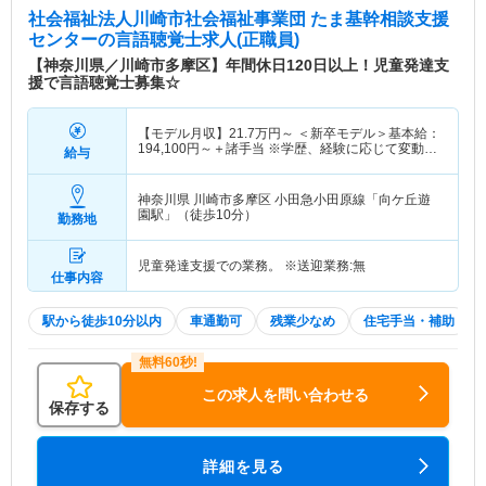
社会福祉法人川崎市社会福祉事業団 たま基幹相談支援
センター
の言語聴覚士求人(正職員)
【神奈川県／川崎市多摩区】年間休日120日以上！児童発達支
援で言語聴覚士募集☆
【モデル月収】
21.7
万円～
＜新卒モデル＞基本給：
194,100円～＋諸手当 ※学歴、経験に応じて変動あ
給与
り。 また、前歴加算もあ 【モデル年収】
400
万円～
程度＜大卒・経験5年モデル＞
神奈川県 川崎市多摩区
小田急小田原線「向ケ丘遊
園駅」（徒歩10分）
勤務地
児童発達支援での業務。 ※送迎業務:無
仕事内容
駅から徒歩10分以内
車通勤可
残業少なめ
住宅手当・補助
この求人を問い合わせる
保存する
詳細を見る