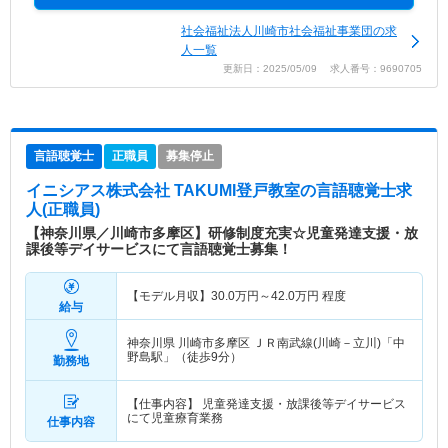
社会福祉法人川崎市社会福祉事業団の求
人一覧
更新日：2025/05/09 求人番号：9690705
言語聴覚士
正職員
募集停止
イニシアス株式会社 TAKUMI登戸教室
の言語聴覚士求
人(正職員)
【神奈川県／川崎市多摩区】研修制度充実☆児童発達支援・放
課後等デイサービスにて言語聴覚士募集！
【モデル月収】
30.0
万円～
42.0
万円
程度
給与
神奈川県 川崎市多摩区
ＪＲ南武線(川崎－立川)「中
野島駅」（徒歩9分）
勤務地
【仕事内容】 児童発達支援・放課後等デイサービス
にて児童療育業務
仕事内容