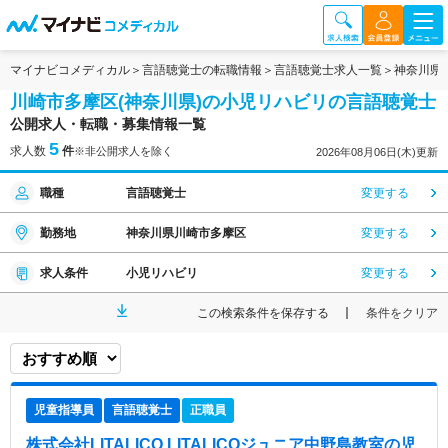
マイナビコメディカル
言語聴覚士の転職情報
言語聴覚士求人一覧
神奈川県
川崎市多摩区(神奈川県)の小児リハビリの言語聴覚士
公開求人・転職・募集情報一覧
5
求人数
件
※非公開求人を除く
2026年08月06日(木)更新
職種
言語聴覚士
変更する
勤務地
神奈川県川崎市多摩区
変更する
求人条件
小児リハビリ
変更する
この検索条件を保存する
条件をクリア
児童指導員
言語聴覚士
正職員
株式会社LITALICO LITALICOジュニア中野島教室
の児