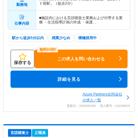
ド前駅」（徒歩2分）
勤務地
■施設内における言語聴覚士業務および付帯する業
務 ・生活指導計画の作成 ・保護…
仕事内容
駅から徒歩5分以内
残業少なめ
積極採用中
この求人を問い合わせる
保存する
詳細を見る
Azure Partners合同会社
の求人一覧
更新日：2026/02/09 求人番号：10236815
言語聴覚士
正職員