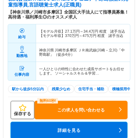
童指導員,言語聴覚士求人(正職員)
【神奈川県／川崎市多摩区】全国区大手法人にて指導員募集！
高待遇・福利厚生◎のオススメ求人
【モデル月収】
27.1
万円～
34.4
万円
程度 諸手当込
【モデル年収】
370
万円～
475
万円
程度 諸手当込
給与
神奈川県 川崎市多摩区
ＪＲ南武線(川崎－立川)「中
野島駅」（徒歩4分）
勤務地
一人ひとりの特性に合わせた成長サポートをお任せ
します。 ソーシャルスキル＆学習…
仕事内容
駅から徒歩5分以内
残業少なめ
住宅手当・補助
積極採用中
この求人を問い合わせる
保存する
詳細を見る