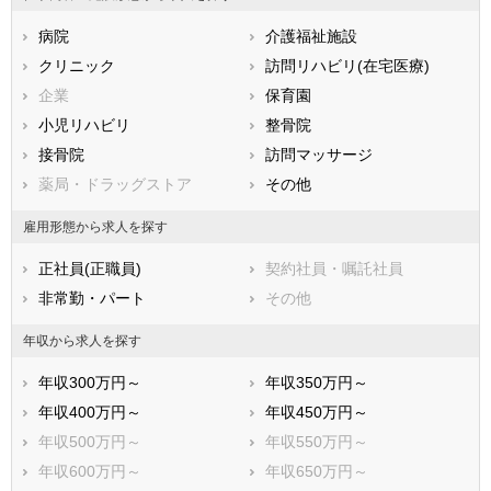
広島県
山口県
徳島県
病院
介護福祉施設
香川県
愛媛県
高知県
クリニック
訪問リハビリ(在宅医療)
福岡県
佐賀県
長崎県
企業
保育園
熊本県
大分県
宮崎県
小児リハビリ
整骨院
鹿児島県
沖縄県
接骨院
訪問マッサージ
薬局・ドラッグストア
その他
雇用形態から求人を探す
正社員(正職員)
契約社員・嘱託社員
非常勤・パート
その他
年収から求人を探す
年収300万円～
年収350万円～
年収400万円～
年収450万円～
年収500万円～
年収550万円～
年収600万円～
年収650万円～