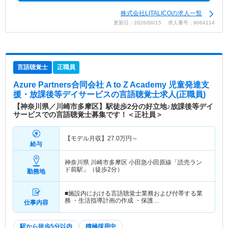
株式会社LITALICOの求人一覧
更新日：2026/06/15 求人番号：9064114
言語聴覚士
正職員
Azure Partners合同会社 A to Z Academy 児童発達支
援・放課後等デイサービス
の言語聴覚士求人(正職員)
【神奈川県／川崎市多摩区】駅徒歩2分の好立地♪放課後等デイ
サービスでの言語聴覚士募集です！＜正社員＞
【モデル月収】
27.0
万円～
給与
神奈川県 川崎市多摩区
小田急小田原線「読売ラン
ド前駅」（徒歩2分）
勤務地
■施設内における言語聴覚士業務および付帯する業
務 ・生活指導計画の作成 ・保護…
仕事内容
駅から徒歩5分以内
積極採用中