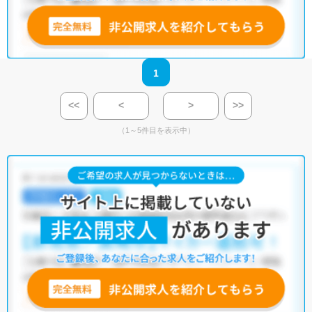
1
<<
<
>
>>
（1～5件目を表示中）