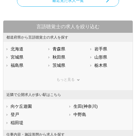
最近見た求人一覧
言語聴覚士の求人を絞り込む
都道府県から言語聴覚士の求人を探す
北海道
青森県
岩手県
宮城県
秋田県
山形県
福島県
茨城県
栃木県
群馬県
埼玉県
千葉県
もっと見る
東京都
神奈川県
新潟県
山梨県
長野県
富山県
近隣で公開求人が多い駅はこちら
石川県
福井県
岐阜県
静岡県
向ケ丘遊園
愛知県
生田(神奈川)
三重県
滋賀県
登戸
京都府
中野島
大阪府
兵庫県
稲田堤
奈良県
和歌山県
鳥取県
島根県
岡山県
仕事内容・施設形態から求人を探す