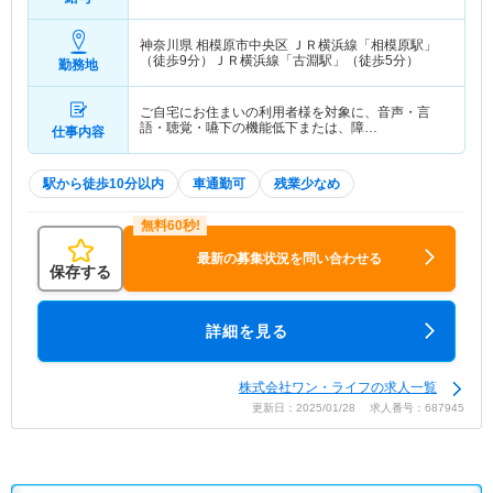
神奈川県 相模原市中央区
ＪＲ横浜線「相模原駅」
（徒歩9分）ＪＲ横浜線「古淵駅」（徒歩5分）
勤務地
ご自宅にお住まいの利用者様を対象に、音声・言
語・聴覚・嚥下の機能低下または、障…
仕事内容
駅から徒歩10分以内
車通勤可
残業少なめ
最新の募集状況を問い合わせる
保存する
詳細を見る
株式会社ワン・ライフの求人一覧
更新日：2025/01/28 求人番号：687945