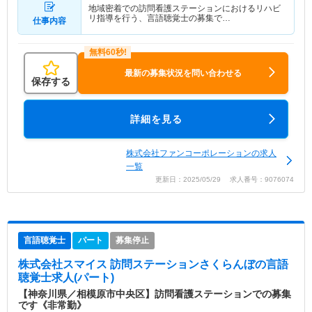
地域密着での訪問看護ステーションにおけるリハビ
リ指導を行う、言語聴覚士の募集で…
仕事内容
最新の募集状況を問い合わせる
保存する
詳細を見る
株式会社ファンコーポレーションの求人
一覧
更新日：2025/05/29 求人番号：9076074
言語聴覚士
パート
募集停止
株式会社スマイス 訪問ステーションさくらんぼ
の言語
聴覚士求人(パート)
【神奈川県／相模原市中央区】訪問看護ステーションでの募集
です《非常勤》