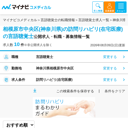
マイナビコメディカル
言語聴覚士の転職情報
言語聴覚士求人一覧
神奈川県
相模原市中央区(神奈川県)の訪問リハビリ(在宅医療)
の言語聴覚士
公開求人・転職・募集情報一覧
10
求人数
件
※非公開求人を除く
2026年08月09日(日)更新
職種
言語聴覚士
変更する
勤務地
神奈川県相模原市中央区
変更する
求人条件
訪問リハビリ(在宅医療)
変更する
この検索条件を保存する
条件をクリア