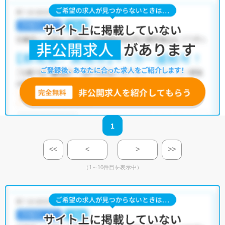
1
<<
<
>
>>
（1～10件目を表示中）