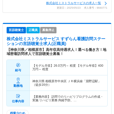
株式会社ミストラルサービスの求人一覧
更新日：2025/05/23 求人番号：9840771
言語聴覚士
正職員
募集停止
株式会社ミストラルサービス すずらん看護訪問ステー
ション
の言語聴覚士求人(正職員)
【神奈川県／相模原市】高年収高待遇求人！選べる働き方！地
域密着訪問求人で言語聴覚士募集！
【モデル月収】
26.0
万円～
程度 【モデル年収】
400
万円～
程度
給与
神奈川県 相模原市中央区
ＪＲ横浜線「淵野辺駅」
（徒歩16分）
勤務地
【業務内容】 訪問でのリハビリプログラムの作成・
実施 リハビリ業務 拘縮予防、…
仕事内容
残業少なめ