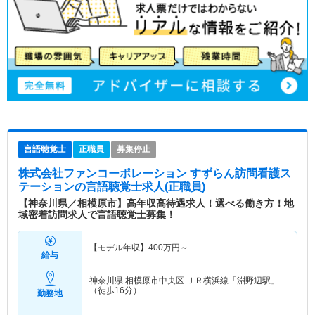
言語聴覚士
正職員
募集停止
株式会社ファンコーポレーション すずらん訪問看護ス
テーション
の言語聴覚士求人(正職員)
【神奈川県／相模原市】高年収高待遇求人！選べる働き方！地
域密着訪問求人で言語聴覚士募集！
【モデル年収】
400
万円～
給与
神奈川県 相模原市中央区
ＪＲ横浜線「淵野辺駅」
（徒歩16分）
勤務地