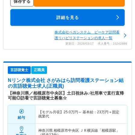
保存する
詳細を見る
株式会社ベガシステム ビーケア訪問看
護リハビリステーションの求人一覧
更新日：2026/03/17 求人番号：10242886
言語聴覚士
正職員
Nリンク株式会社 さがみはら訪問看護ステーション結
の言語聴覚士求人(正職員)
【神奈川県／相模原市中央区】土日祝休み♪社用車で直行直帰
可能◎訪看で言語聴覚士募集☆
【モデル月収】
25.0
万円～
基本給：23万円＋固定
残業代
給与
神奈川県 相模原市中央区
ＪＲ横浜線「相模原駅」
（徒歩13分）