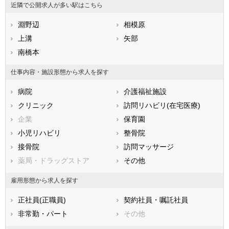
近隣で公開求人が多い駅はこちら
石川県
福井県
岐阜県
静岡県
淵野辺
愛知県
相模原
三重県
滋賀県
上溝
京都府
矢部
大阪府
兵庫県
南橋本
奈良県
和歌山県
鳥取県
島根県
岡山県
仕事内容・施設形態から求人を探す
広島県
山口県
徳島県
病院
介護福祉施設
香川県
愛媛県
高知県
クリニック
訪問リハビリ(在宅医療)
福岡県
佐賀県
長崎県
企業
保育園
熊本県
大分県
宮崎県
小児リハビリ
整骨院
鹿児島県
沖縄県
接骨院
訪問マッサージ
薬局・ドラッグストア
その他
雇用形態から求人を探す
正社員(正職員)
契約社員・嘱託社員
非常勤・パート
その他