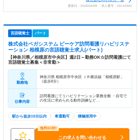
株式会社ATの求人一覧
更新日：2026/04/08 求人番号：10110392
言語聴覚士
パート
株式会社ベガシステム ビーケア訪問看護リハビリステ
ーション 相模原
の言語聴覚士求人(パート)
【神奈川県／相模原市中央区】週2日～勤務OK☆訪問看護にて
言語聴覚士募集＜非常勤＞
神奈川県 相模原市中央区
ＪＲ横浜線「相模原駅」
（徒歩8分）
勤務地
訪問看護にてリハビリテーション業務全般 ・自宅で
の生活に求められる動作訓練など…
仕事内容
駅から徒歩10分以内
車通勤可
積極採用中
この求人を問い合わせる