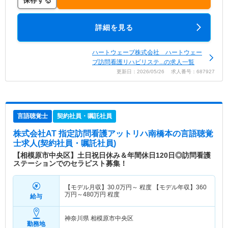
保存する
詳細を見る
ハートウェーブ株式会社 ハートウェー
ブ訪問看護リハビリステ...の求人一覧
更新日：2026/05/26 求人番号：687927
言語聴覚士
契約社員・嘱託社員
株式会社AT 指定訪問看護アットリハ南橋本
の言語聴覚
士求人(契約社員・嘱託社員)
【相模原市中央区】土日祝日休み＆年間休日120日◎訪問看護
ステーションでのセラピスト募集！
【モデル月収】
30.0
万円～
程度 【モデル年収】
360
万円～
480
万円
程度
給与
神奈川県 相模原市中央区
勤務地