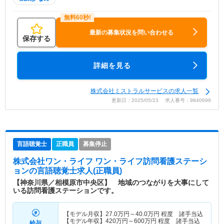
最新の募集状況を問い合わせる
保存する
詳細を見る
株式会社ミストラルサービスの求人一覧
更新日：2025/05/23 求人番号：9840699
言語聴覚士
正職員
募集停止
株式会社ワン・ライフ ワン・ライフ訪問看護ステーシ
ョン
の言語聴覚士求人(正職員)
【神奈川県／相模原市中央区】 地域のつながりを大事にして
いる訪問看護ステーションです。
【モデル月収】
27.0
万円～
40.0
万円
程度 諸手当込
【モデル年収】
420
万円～
600
万円
程度 諸手当込
給与