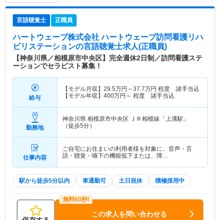
言語聴覚士
正職員
ハートウェーブ株式会社 ハートウェーブ訪問看護リハ
ビリステーション
の言語聴覚士求人(正職員)
【神奈川県／相模原市中央区】完全週休2日制／訪問看護ステ
ーションでセラピスト募集！
【モデル月収】
29.5
万円～
37.7
万円
程度 諸手当込
【モデル年収】
400
万円～
程度 諸手当込
給与
神奈川県 相模原市中央区
ＪＲ相模線「上溝駅」
（徒歩5分）
勤務地
ご自宅にお住まいの利用者様を対象に、音声・言
語・聴覚・嚥下の機能低下または、障…
仕事内容
駅から徒歩5分以内
車通勤可
土日祝休
積極採用中
この求人を問い合わせる