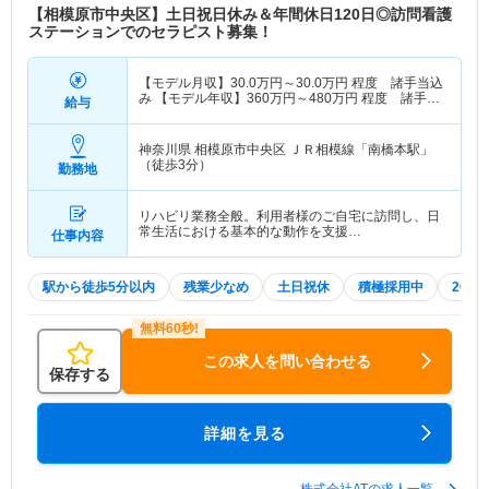
【相模原市中央区】土日祝日休み＆年間休日120日◎訪問看護
ステーションでのセラピスト募集！
【モデル月収】
30.0
万円～
30.0
万円
程度 諸手当込
み 【モデル年収】
360
万円～
480
万円
程度 諸手当
給与
込み
神奈川県 相模原市中央区
ＪＲ相模線「南橋本駅」
（徒歩3分）
勤務地
リハビリ業務全般。利用者様のご自宅に訪問し、日
常生活における基本的な動作を支援…
仕事内容
駅から徒歩5分以内
残業少なめ
土日祝休
積極採用中
202
この求人を問い合わせる
保存する
詳細を見る