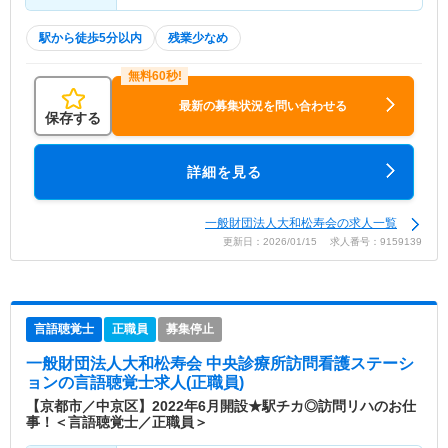
駅から徒歩5分以内
残業少なめ
最新の募集状況を問い合わせる
保存する
詳細を見る
一般財団法人大和松寿会の求人一覧
更新日：2026/01/15 求人番号：9159139
言語聴覚士
正職員
募集停止
一般財団法人大和松寿会 中央診療所訪問看護ステーシ
ョン
の言語聴覚士求人(正職員)
【京都市／中京区】2022年6月開設★駅チカ◎訪問リハのお仕
事！＜言語聴覚士／正職員＞