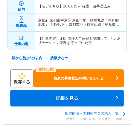
【モデル月収】
26.0
万円～
程度 諸手当込み
給与
京都府 京都市中京区
京都市地下鉄烏丸線「烏丸御
池駅」（徒歩5分）京都市地下鉄東西線「烏丸御池
勤務地
駅」（徒歩5分）
【仕事内容】 利用者様のご家庭を訪問して、リハビ
リテーション業務を行っていただ…
仕事内容
駅から徒歩5分以内
残業少なめ
最新の募集状況を問い合わせる
保存する
詳細を見る
一般財団法人大和松寿会の求人一覧
更新日：2026/01/15 求人番号：9159138