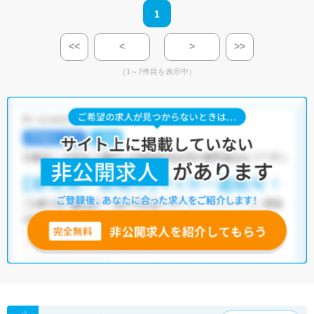
1
<<
<
>
>>
（1～7件目を表示中）