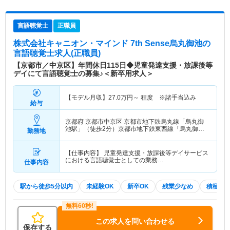
言語聴覚士
正職員
株式会社キャニオン・マインド 7th Sense烏丸御池
の
言語聴覚士求人(正職員)
【京都市／中京区】年間休日115日◆児童発達支援・放課後等
デイにて言語聴覚士の募集♪＜新卒用求人＞
【モデル月収】
27.0
万円～
程度 ※諸手当込み
給与
京都府 京都市中京区
京都市地下鉄烏丸線「烏丸御
池駅」（徒歩2分）京都市地下鉄東西線「烏丸御池
勤務地
駅」（徒歩2分）
【仕事内容】 児童発達支援・放課後等デイサービス
における言語聴覚士としての業務…
仕事内容
駅から徒歩5分以内
未経験OK
新卒OK
残業少なめ
積極採
この求人を問い合わせる
保存する