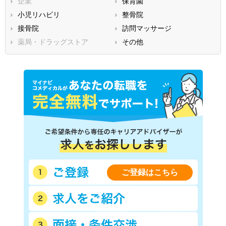
企業
保育園
熊本県
大分県
宮崎県
小児リハビリ
整骨院
鹿児島県
沖縄県
接骨院
訪問マッサージ
薬局・ドラッグストア
その他
ご登録はこちら