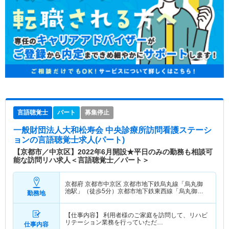
言語聴覚士
パート
募集停止
一般財団法人大和松寿会 中央診療所訪問看護ステーシ
ョン
の言語聴覚士求人(パート)
【京都市／中京区】2022年6月開設★平日のみの勤務も相談可
能な訪問リハ求人＜言語聴覚士／パート＞
京都府 京都市中京区
京都市地下鉄烏丸線「烏丸御
池駅」（徒歩5分）京都市地下鉄東西線「烏丸御池
勤務地
駅」（徒歩5分）
【仕事内容】 利用者様のご家庭を訪問して、リハビ
リテーション業務を行っていただ…
仕事内容