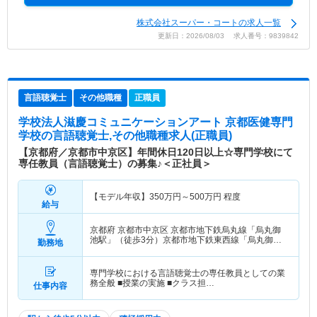
株式会社スーパー・コートの求人一覧
更新日：2026/08/03 求人番号：9839842
言語聴覚士
その他職種
正職員
学校法人滋慶コミュニケーションアート 京都医健専門
学校
の言語聴覚士,その他職種求人(正職員)
【京都府／京都市中京区】年間休日120日以上☆専門学校にて
専任教員（言語聴覚士）の募集♪＜正社員＞
【モデル年収】
350
万円～
500
万円
程度
給与
京都府 京都市中京区
京都市地下鉄烏丸線「烏丸御
池駅」（徒歩3分）京都市地下鉄東西線「烏丸御池
勤務地
駅」（徒歩3分）
専門学校における言語聴覚士の専任教員としての業
務全般 ■授業の実施 ■クラス担…
仕事内容