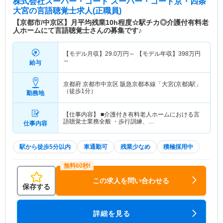
株式会社スーパー・コート スーパー・コート京・四条
大宮
の言語聴覚士求人(正職員)
【京都市/中京区】月平均残業10h程度☆駅チカ◎介護付有料老
人ホームにて言語聴覚士さんの募集です♪
【モデル月収】
29.0
万円～
【モデル年収】
398
万円
～
給与
京都府 京都市中京区
阪急京都本線「大宮(京都)駅」
（徒歩1分）
勤務地
【仕事内容】 ■介護付き有料老人ホームにおける言
語聴覚士業務全般 ・歩行訓練、…
仕事内容
駅から徒歩5分以内
車通勤可
残業少なめ
積極採用中
この求人を問い合わせる
保存する
詳細を見る