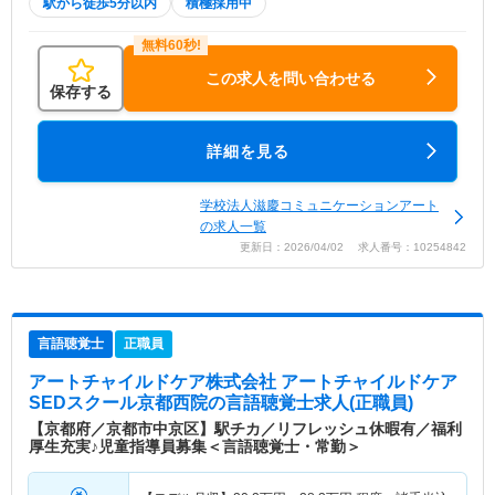
駅から徒歩5分以内
積極採用中
この求人を問い合わせる
保存する
詳細を見る
学校法人滋慶コミュニケーションアート
の求人一覧
更新日：2026/04/02 求人番号：10254842
言語聴覚士
正職員
アートチャイルドケア株式会社 アートチャイルドケア
SEDスクール京都西院
の言語聴覚士求人(正職員)
【京都府／京都市中京区】駅チカ／リフレッシュ休暇有／福利
厚生充実♪児童指導員募集＜言語聴覚士・常勤＞