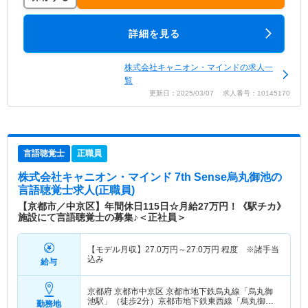
詳細を見る
株式会社キャニオン・マインドの求人一
覧
更新日：2025/03/07 求人番号：10145170
言語聴覚士
正職員
株式会社キャニオン・マインド 7th Sense烏丸御池
の
言語聴覚士求人(正職員)
【京都市／中京区】年間休日115日☆月給27万円！《駅チカ》
施設にて言語聴覚士の募集♪＜正社員＞
【モデル月収】
27.0
万円～
27.0
万円
程度 ※諸手当
込み
給与
京都府 京都市中京区
京都市地下鉄烏丸線「烏丸御
池駅」（徒歩2分）京都市地下鉄東西線「烏丸御池
勤務地