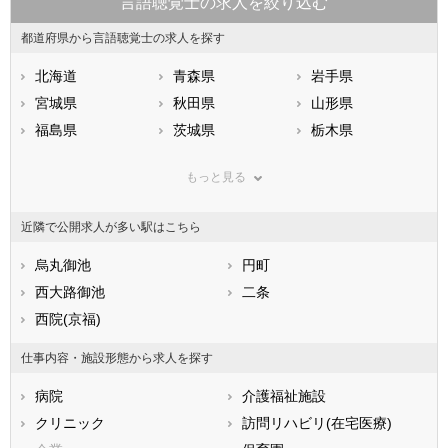
言語聴覚士の求人を絞り込む
都道府県から言語聴覚士の求人を探す
北海道
青森県
岩手県
宮城県
秋田県
山形県
福島県
茨城県
栃木県
群馬県
埼玉県
千葉県
もっと見る
東京都
神奈川県
新潟県
山梨県
長野県
富山県
近隣で公開求人が多い駅はこちら
石川県
福井県
岐阜県
静岡県
烏丸御池
愛知県
円町
三重県
滋賀県
西大路御池
京都府
二条
大阪府
兵庫県
西院(京福)
奈良県
和歌山県
鳥取県
島根県
岡山県
仕事内容・施設形態から求人を探す
広島県
山口県
徳島県
病院
介護福祉施設
香川県
愛媛県
高知県
クリニック
訪問リハビリ(在宅医療)
福岡県
佐賀県
長崎県