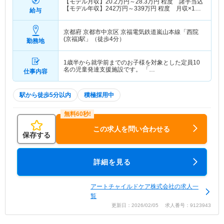
【モデル月収】
20.2
万円～
28.3
万円
程度 諸手当込
【モデル年収】
242
万円～
339
万円
程度 月収×12
給与
ヶ月計算
京都府 京都市中京区
京福電気鉄道嵐山本線「西院
(京福)駅」（徒歩4分）
勤務地
1歳半から就学前までのお子様を対象とした定員10
名の児童発達支援施設です。 「…
仕事内容
駅から徒歩5分以内
積極採用中
この求人を問い合わせる
保存する
詳細を見る
アートチャイルドケア株式会社の求人一
覧
更新日：2026/02/05 求人番号：9123943