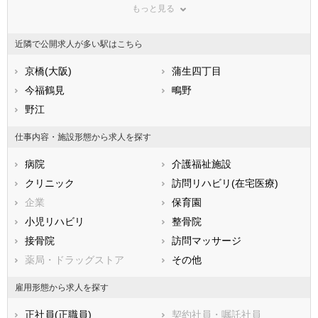
もっと見る
東京都
神奈川県
新潟県
山梨県
長野県
富山県
近隣で公開求人が多い駅はこちら
石川県
福井県
岐阜県
静岡県
京橋(大阪)
愛知県
蒲生四丁目
三重県
滋賀県
今福鶴見
京都府
鴫野
大阪府
兵庫県
野江
奈良県
和歌山県
鳥取県
島根県
岡山県
仕事内容・施設形態から求人を探す
広島県
山口県
徳島県
病院
介護福祉施設
香川県
愛媛県
高知県
クリニック
訪問リハビリ(在宅医療)
福岡県
佐賀県
長崎県
企業
保育園
熊本県
大分県
宮崎県
小児リハビリ
整骨院
鹿児島県
沖縄県
接骨院
訪問マッサージ
薬局・ドラッグストア
その他
雇用形態から求人を探す
正社員(正職員)
契約社員・嘱託社員