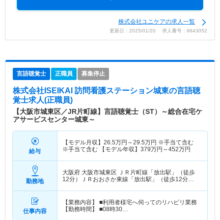
株式会社ユニケアの求人一覧
更新日：2025/01/20 求人番号：9843052
言語聴覚士
正職員
募集停止
株式会社ISEIKAI 訪問看護ステーション城東
の言語聴
覚士求人(正職員)
【大阪市城東区／JR片町線】言語聴覚士（ST）～総合在宅ケ
アサービスセンター城東～
【モデル月収】
26.5
万円～
29.5
万円
※手当て含む
※手当て含む 【モデル年収】
379
万円～
452
万円
給与
大阪府 大阪市城東区
ＪＲ片町線「放出駅」（徒歩
12分）ＪＲおおさか東線「放出駅」（徒歩12分）
勤務地
他
【業務内容】 ■利用者様宅へ伺ってのリハビリ業務
【勤務時間】 ■08時30…
仕事内容