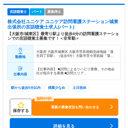
言語聴覚士
パート
募集停止
株式会社ユニケア ユニケア訪問看護ステーション城東
出張所
の言語聴覚士求人(パート)
【大阪市/城東区】最寄り駅より徒歩4分の訪問看護ステーショ
ンでの言語聴覚士募集です！＜非常勤＞
大阪府 大阪市城東区
大阪市営長堀鶴見緑地線「蒲
生四丁目駅」（徒歩4分）大阪市営今里筋線「蒲生
勤務地
四丁目駅」（徒歩4分）
【仕事内容】 ■訪問によるリハビリ業務、その他会
社が指示する業務 ■訪問エリア…
仕事内容
駅から徒歩5分以内
残業少なめ
土日祝休
最新の募集状況を問い合わせる
保存する
詳細を見る