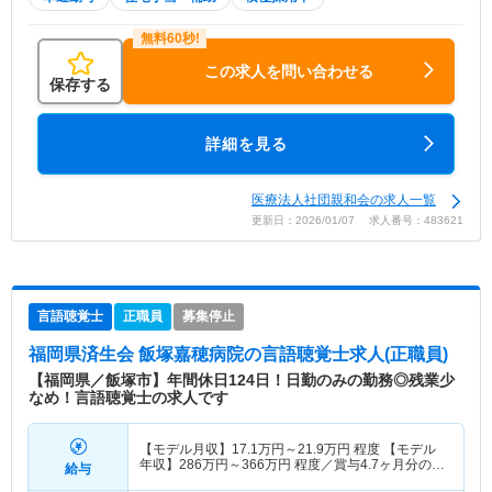
この求人を問い合わせる
保存する
詳細を見る
医療法人社団親和会の求人一覧
更新日：2026/01/07 求人番号：483621
言語聴覚士
正職員
募集停止
福岡県済生会 飯塚嘉穂病院
の言語聴覚士求人(正職員)
【福岡県／飯塚市】年間休日124日！日勤のみの勤務◎残業少
なめ！言語聴覚士の求人です
【モデル月収】
17.1
万円～
21.9
万円
程度 【モデル
年収】
286
万円～
366
万円
程度／賞与4.7ヶ月分の場
給与
合