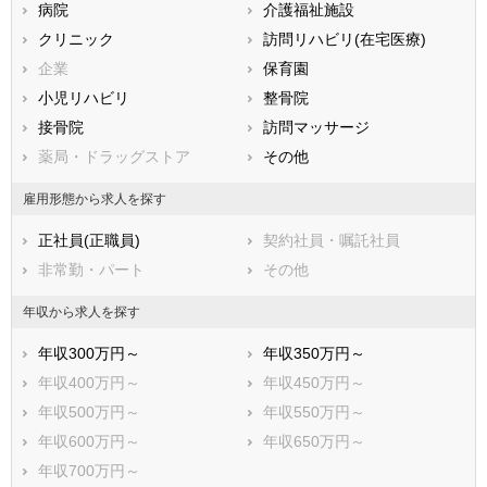
病院
介護福祉施設
香川県
愛媛県
高知県
クリニック
訪問リハビリ(在宅医療)
福岡県
佐賀県
長崎県
企業
保育園
熊本県
大分県
宮崎県
小児リハビリ
整骨院
鹿児島県
沖縄県
接骨院
訪問マッサージ
薬局・ドラッグストア
その他
雇用形態から求人を探す
正社員(正職員)
契約社員・嘱託社員
非常勤・パート
その他
年収から求人を探す
年収300万円～
年収350万円～
年収400万円～
年収450万円～
年収500万円～
年収550万円～
年収600万円～
年収650万円～
年収700万円～