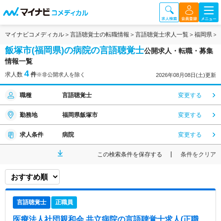
マイナビコメディカル
言語聴覚士の転職情報
言語聴覚士求人一覧
福岡県
飯塚市(福岡県)の病院の言語聴覚士
公開求人・転職・募集
情報一覧
4
求人数
件
※非公開求人を除く
2026年08月08日(土)更新
職種
言語聴覚士
変更する
勤務地
福岡県飯塚市
変更する
求人条件
病院
変更する
この検索条件を保存する
条件をクリア
言語聴覚士
正職員
医療法人社団親和会 共立病院
の言語聴覚士求人(正職