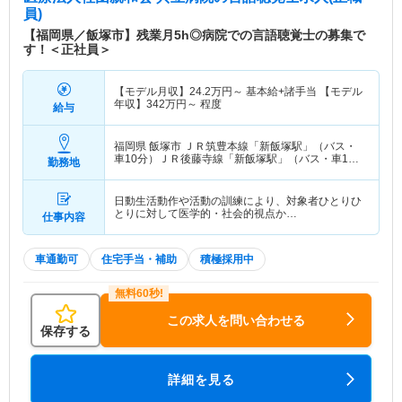
員)
【福岡県／飯塚市】残業月5h◎病院での言語聴覚士の募集で
す！＜正社員＞
【モデル月収】
24.2
万円～
基本給+諸手当 【モデル
年収】
342
万円～
程度
給与
福岡県 飯塚市
ＪＲ筑豊本線「新飯塚駅」（バス・
車10分）ＪＲ後藤寺線「新飯塚駅」（バス・車10
勤務地
分）
日動生活動作や活動の訓練により、対象者ひとりひ
とりに対して医学的・社会的視点か…
仕事内容
車通勤可
住宅手当・補助
積極採用中
この求人を問い合わせる
保存する
詳細を見る