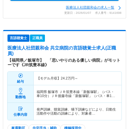
医療法人社団親和会の求人一覧
更新日：2026/01/07 求人番号：9141698
言語聴覚士
正職員
医療法人社団親和会 共立病院
の言語聴覚士求人(正職
員)
【福岡県／飯塚市】 「思いやりのある優しい病院」がモット
ーです《JR筑豊本線》
【モデル月収】
24.2
万円～
給与
福岡県 飯塚市
ＪＲ筑豊本線「新飯塚駅」（バス・
車10分）ＪＲ後藤寺線「新飯塚駅」（バス・車10
勤務地
分）
発声訓練、聴覚訓練、嚥下訓練などにより、日動生
活動作や活動の訓練により、対象者…
仕事内容
車通勤可
住宅手当・補助
積極採用中