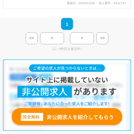
更新日：2024/12/26 求人番号：9141747
1
<<
<
>
>>
（1～4件目を表示中）