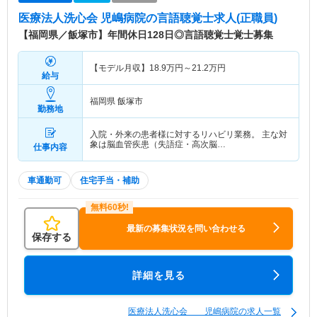
医療法人洗心会 児嶋病院
の言語聴覚士求人(正職員)
【福岡県／飯塚市】年間休日128日◎言語聴覚士覚士募集
【モデル月収】
18.9
万円～
21.2
万円
給与
福岡県 飯塚市
勤務地
入院・外来の患者様に対するリハビリ業務。 主な対
象は脳血管疾患（失語症・高次脳…
仕事内容
車通勤可
住宅手当・補助
最新の募集状況を問い合わせる
保存する
詳細を見る
医療法人洗心会 児嶋病院の求人一覧