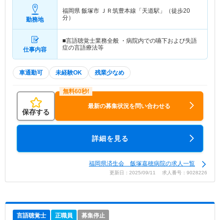
福岡県 飯塚市
ＪＲ筑豊本線「天道駅」（徒歩20
分）
勤務地
■言語聴覚士業務全般 ・病院内での嚥下および失語
症の言語療法等
仕事内容
車通勤可
未経験OK
残業少なめ
最新の募集状況を問い合わせる
保存する
詳細を見る
福岡県済生会 飯塚嘉穂病院の求人一覧
更新日：2025/09/11 求人番号：9028226
言語聴覚士
正職員
募集停止