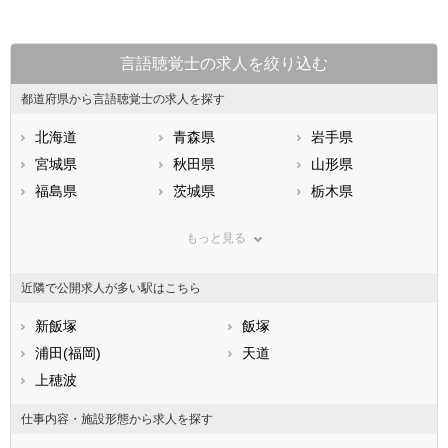
言語聴覚士の求人を絞り込む
都道府県から言語聴覚士の求人を探す
北海道
青森県
岩手県
宮城県
秋田県
山形県
福島県
茨城県
栃木県
群馬県
埼玉県
千葉県
もっと見る
東京都
神奈川県
新潟県
山梨県
長野県
富山県
近隣で公開求人が多い駅はこちら
石川県
福井県
岐阜県
静岡県
新飯塚
愛知県
飯塚
三重県
滋賀県
浦田(福岡)
京都府
天道
大阪府
兵庫県
上穂波
奈良県
和歌山県
鳥取県
島根県
岡山県
仕事内容・施設形態から求人を探す
広島県
山口県
徳島県