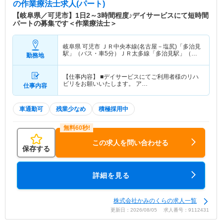
の作業療法士求人(パート)
【岐阜県／可児市】1日2～3時間程度♪デイサービスにて短時間
パートの募集です＜作業療法士＞
岐阜県 可児市
ＪＲ中央本線(名古屋－塩尻)「多治見
駅」（バス・車5分）ＪＲ太多線「多治見駅」（バ
勤務地
ス・車5分）
【仕事内容】 ■デイサービスにてご利用者様のリハ
ビリをお願いいたします。 ア…
仕事内容
車通勤可
残業少なめ
積極採用中
この求人を問い合わせる
保存する
詳細を見る
株式会社かみのくらの求人一覧
更新日：2026/08/05 求人番号：9112431