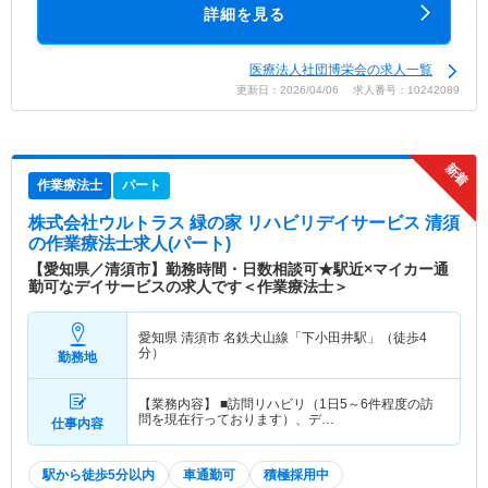
詳細を見る
医療法人社団博栄会の求人一覧
更新日：2026/04/06 求人番号：10242089
作業療法士
パート
株式会社ウルトラス 緑の家 リハビリデイサービス 清須
の作業療法士求人(パート)
【愛知県／清須市】勤務時間・日数相談可★駅近×マイカー通
勤可なデイサービスの求人です＜作業療法士＞
愛知県 清須市
名鉄犬山線「下小田井駅」（徒歩4
分）
勤務地
【業務内容】 ■訪問リハビリ（1日5～6件程度の訪
問を現在行っております）、デ…
仕事内容
駅から徒歩5分以内
車通勤可
積極採用中