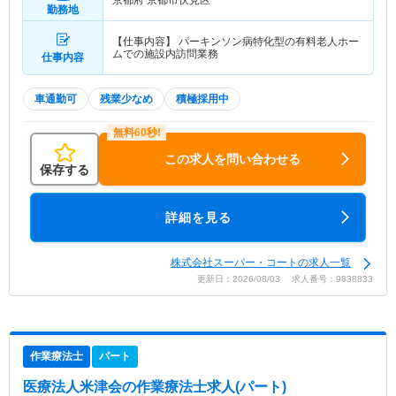
京都府 京都市伏見区
勤務地
【仕事内容】 パーキンソン病特化型の有料老人ホー
ムでの施設内訪問業務
仕事内容
車通勤可
残業少なめ
積極採用中
この求人を問い合わせる
保存する
詳細を見る
株式会社スーパー・コートの求人一覧
更新日：2026/08/03 求人番号：9838833
作業療法士
パート
医療法人米津会
の作業療法士求人(パート)