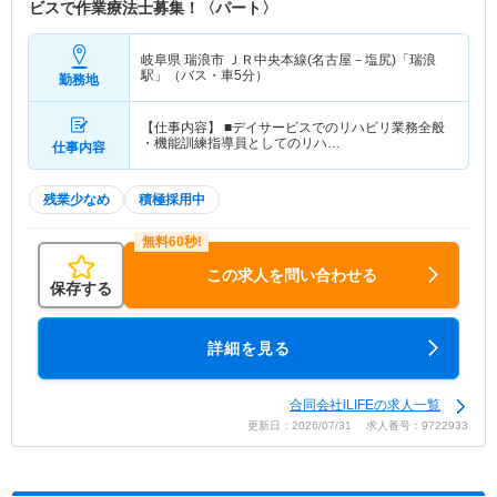
ビスで作業療法士募集！〈パート〉
岐阜県 瑞浪市
ＪＲ中央本線(名古屋－塩尻)「瑞浪
駅」（バス・車5分）
勤務地
【仕事内容】 ■デイサービスでのリハビリ業務全般
・機能訓練指導員としてのリハ…
仕事内容
残業少なめ
積極採用中
この求人を問い合わせる
保存する
詳細を見る
合同会社iLIFEの求人一覧
更新日：2026/07/31 求人番号：9722933