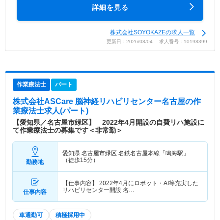
詳細を見る
株式会社SOYOKAZEの求人一覧
更新日：2026/08/04 求人番号：10198399
作業療法士
パート
株式会社ASCare 脳神経リハビリセンター名古屋
の作
業療法士求人(パート)
【愛知県／名古屋市緑区】 2022年4月開設の自費リハ施設に
て作業療法士の募集です＜非常勤＞
愛知県 名古屋市緑区
名鉄名古屋本線「鳴海駅」
（徒歩15分）
勤務地
【仕事内容】 2022年4月にロボット・AI等充実した
リハビリセンター開設 名…
仕事内容
車通勤可
積極採用中