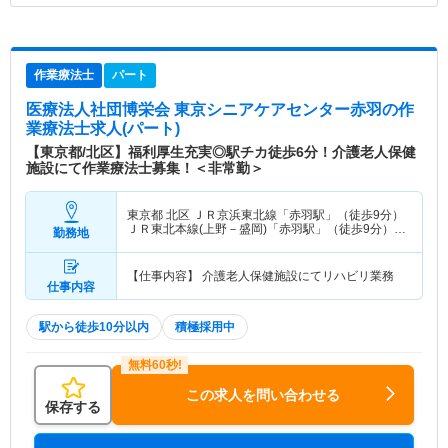
作業療法士
パート
医療法人社団博栄会 東京シニアケアセンター赤羽
の作
業療法士求人(パート)
【東京都/北区】福利厚生充実◎駅チカ徒歩6分！介護老人保健
施設にて作業療法士募集！＜非常勤＞
東京都 北区
ＪＲ京浜東北線「赤羽駅」（徒歩9分）
ＪＲ東北本線(上野－盛岡)「赤羽駅」（徒歩9分）
勤務地
他
【仕事内容】 介護老人保健施設にてリハビリ業務
仕事内容
駅から徒歩10分以内
積極採用中
この求人を問い合わせる
保存する