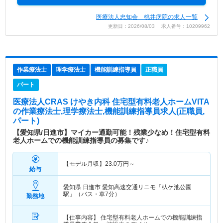
医療法人忠知会 桃井病院の求人一覧
更新日：2026/08/03 求人番号：10209962
作業療法士
理学療法士
機能訓練指導員
正職員
パート
医療法人CRAS けやき内科 住宅型有料老人ホームVITA
の作業療法士,理学療法士,機能訓練指導員求人(正職員,
パート)
【愛知県/日進市】マイカー通勤可能！残業少なめ！住宅型有料
老人ホームでの機能訓練指導員の募集です♪
【モデル月収】
23.0
万円～
給与
愛知県 日進市
愛知高速交通リニモ「杁ケ池公園
駅」（バス・車7分）
勤務地
【仕事内容】 住宅型有料老人ホームでの機能訓練指