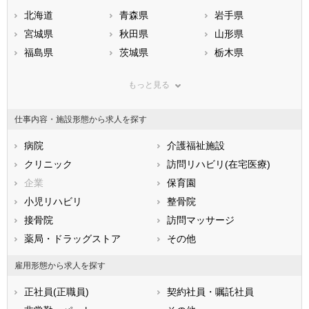
北海道
青森県
岩手県
宮城県
秋田県
山形県
福島県
茨城県
栃木県
群馬県
埼玉県
千葉県
もっと見る
東京都
神奈川県
新潟県
山梨県
長野県
富山県
仕事内容・施設形態から求人を探す
石川県
福井県
岐阜県
静岡県
病院
愛知県
介護福祉施設
三重県
滋賀県
クリニック
京都府
訪問リハビリ(在宅医療)
大阪府
兵庫県
企業
奈良県
保育園
和歌山県
鳥取県
小児リハビリ
島根県
整骨院
岡山県
広島県
接骨院
山口県
訪問マッサージ
徳島県
香川県
薬局・ドラッグストア
愛媛県
その他
高知県
福岡県
佐賀県
長崎県
雇用形態から求人を探す
熊本県
大分県
宮崎県
正社員(正職員)
契約社員・嘱託社員
鹿児島県
沖縄県