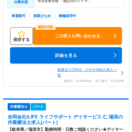
導員業務全般 ・施設内のデイサ…
仕事内容
車通勤可
残業少なめ
積極採用中
この求人を問い合わせる
保存する
詳細を見る
医療法人CRAS けやき内科の求人一
覧
更新日：2026/08/03 求人番号：10130696
作業療法士
パート
合同会社iLIFE ライフサポート デイサービス 仁 瑞浪
の
作業療法士求人(パート)
【岐阜県／瑞浪市】勤務時間・日数ご相談ください★デイサー