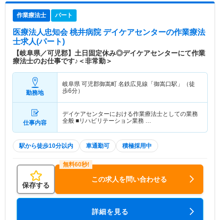
作業療法士
パート
医療法人忠知会 桃井病院 デイケアセンター
の作業療法
士求人(パート)
【岐阜県／可児郡】土日固定休み◎デイケアセンターにて作業
療法士のお仕事です♪＜非常勤＞
岐阜県 可児郡御嵩町
名鉄広見線「御嵩口駅」（徒
歩6分）
勤務地
デイケアセンターにおける作業療法士としての業務
全般 ■リハビリテーション業務 …
仕事内容
駅から徒歩10分以内
車通勤可
積極採用中
この求人を問い合わせる
保存する
詳細を見る