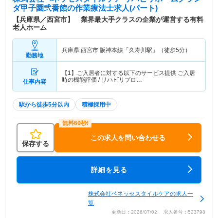
ダ甲子園弐番館
の作業療法士求人(パート)
【兵庫県／西宮市】 業界最大手クラスの企業が運営する有料
老人ホーム
兵庫県 西宮市
阪神本線「久寿川駅」（徒歩5分）
勤務地
【1】ご入居者に対する以下のサービス提供 ご入居
時の機能評価 / リハビリプロ…
仕事内容
駅から徒歩5分以内
積極採用中
この求人を問い合わせる
保存する
詳細を見る
株式会社ベネッセスタイルケアの求人一
覧
更新日：2026/07/02 求人番号：523798