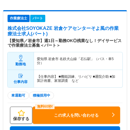
作業療法士
パート
株式会社SOYOKAZE 岩倉ケアセンターそよ風
の作業
療法士求人(パート)
【愛知県／岩倉市】週1日～勤務OK◎残業なし！デイサービス
で作業療法士募集＜パート＞
愛知県 岩倉市
名鉄犬山線「石仏駅」（バス・車5
分）
勤務地
【仕事内容】 ■機能訓練、リハビリ ■通院介助 ■加
算計画書、家屋調査 など
仕事内容
車通勤可
積極採用中
この求人を問い合わせる
保存する