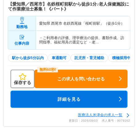
【愛知県／西尾市】名鉄桜町前駅から徒歩1分♪老人保健施設に
て作業療法士募集！《パート》
愛知県 西尾市
名鉄西尾線「桜町前駅」（徒歩1分）
勤務地
・ご利用者の評価、理学療法の提供、書類作成、訪
問指導、福祉用具の選定など ・老…
仕事内容
駅から徒歩5分以内
車通勤可
託児所・育児補助
積極採用中
この求人を問い合わせる
保存する
詳細を見る
医療法人米津会の求人一覧
更新日：2026/08/03 求人番号：9079162