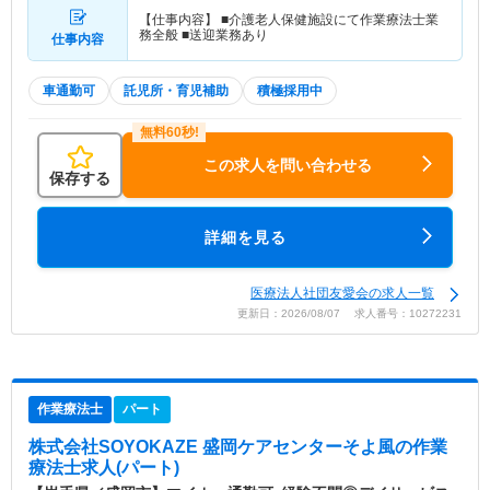
【仕事内容】 ■介護老人保健施設にて作業療法士業
務全般 ■送迎業務あり
仕事内容
車通勤可
託児所・育児補助
積極採用中
この求人を問い合わせる
保存する
詳細を見る
医療法人社団友愛会の求人一覧
更新日：2026/08/07 求人番号：10272231
作業療法士
パート
株式会社SOYOKAZE 盛岡ケアセンターそよ風
の作業
療法士求人(パート)