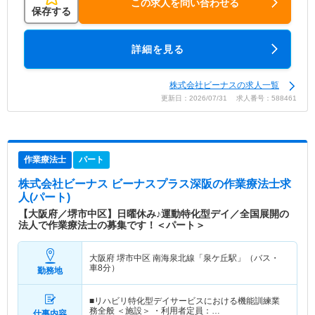
この求人を問い合わせる
保存する
詳細を見る
株式会社ビーナスの求人一覧
更新日：2026/07/31 求人番号：588461
作業療法士
パート
株式会社ビーナス ビーナスプラス深阪
の作業療法士求
人(パート)
【大阪府／堺市中区】日曜休み♪運動特化型デイ／全国展開の
法人で作業療法士の募集です！＜パート＞
大阪府 堺市中区
南海泉北線「泉ケ丘駅」（バス・
車8分）
勤務地
■リハビリ特化型デイサービスにおける機能訓練業
務全般 ＜施設＞ ・利用者定員：…
仕事内容