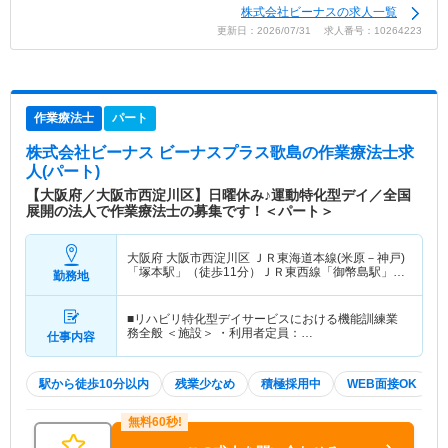
株式会社ビーナスの求人一覧
更新日：2026/07/31 求人番号：10264223
作業療法士
パート
株式会社ビーナス ビーナスプラス歌島
の作業療法士求
人(パート)
【大阪府／大阪市西淀川区】日曜休み♪運動特化型デイ／全国
展開の法人で作業療法士の募集です！＜パート＞
大阪府 大阪市西淀川区
ＪＲ東海道本線(米原－神戸)
「塚本駅」（徒歩11分）ＪＲ東西線「御幣島駅」
勤務地
（徒歩10分）
■リハビリ特化型デイサービスにおける機能訓練業
務全般 ＜施設＞ ・利用者定員：…
仕事内容
駅から徒歩10分以内
残業少なめ
積極採用中
WEB面接OK