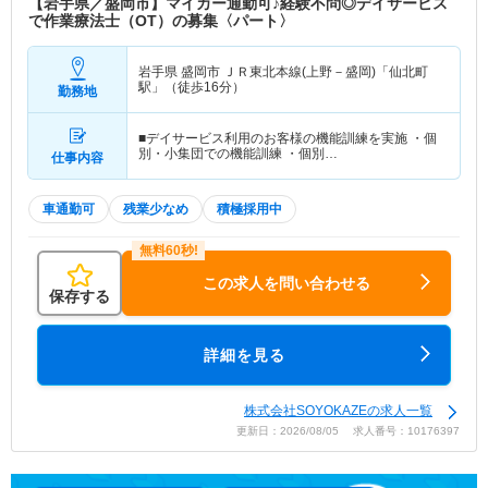
【岩手県／盛岡市】マイカー通勤可♪経験不問◎デイサービス
で作業療法士（OT）の募集〈パート〉
岩手県 盛岡市
ＪＲ東北本線(上野－盛岡)「仙北町
駅」（徒歩16分）
勤務地
■デイサービス利用のお客様の機能訓練を実施 ・個
別・小集団での機能訓練 ・個別…
仕事内容
車通勤可
残業少なめ
積極採用中
この求人を問い合わせる
保存する
詳細を見る
株式会社SOYOKAZEの求人一覧
更新日：2026/08/05 求人番号：10176397