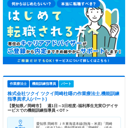
作業療法士
機能訓練指導員
パート
株式会社ツクイ ツクイ岡崎柱曙
の作業療法士,機能訓練
指導員求人(パート)
【愛知県／岡崎市】 週1日～3日程度♪福利厚生充実◎デイサ
ービスでの機能訓練指導員＜OT＞
愛知県 岡崎市
ＪＲ東海道本線(熱海－米原)「岡崎
駅」（徒歩12分）愛知環状鉄道「岡崎駅」（徒歩