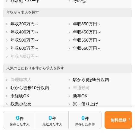
非常勤・パート
その他
年収から求人を探す
年収300万円～
年収350万円～
年収400万円～
年収450万円～
年収500万円～
年収550万円～
年収600万円～
年収650万円～
年収700万円～
人気のこだわり条件から求人を探す
管理職求人
駅から徒歩5分以内
駅から徒歩10分以内
車通勤可
未経験OK
新卒OK
残業少なめ
寮・借り上げ
住宅手当・補助
託児所・育児補助
0
0
0
件
件
件
無料登録
土日祝休
無資格 OK
保存した求人
最近見た求人
保存した条件
積極採用中
WEB面接OK