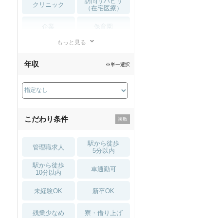
訪問リハビリ
クリニック
（在宅医療）
企業
保育園
もっと見る
小児リハビリ
整骨院
年収
※単一選択
接骨院
訪問マッサージ
薬局・
その他
ドラッグストア
こだわり条件
駅から徒歩
管理職求人
5分以内
駅から徒歩
車通勤可
10分以内
未経験OK
新卒OK
残業少なめ
寮・借り上げ