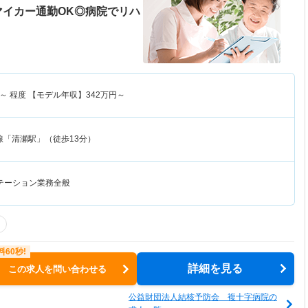
マイカー通勤OK◎病院でリハ
～
程度 【モデル年収】
342
万円～
線「清瀬駅」（徒歩13分）
テーション業務全般
詳細を見る
この求人を問い合わせる
公益財団法人結核予防会 複十字病院の