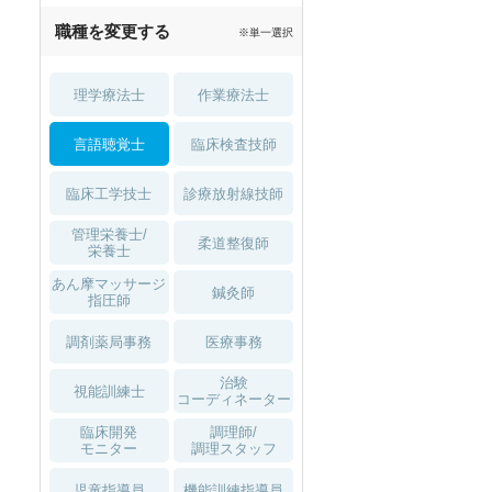
職種を変更する
※単一選択
理学療法士
作業療法士
言語聴覚士
臨床検査技師
臨床工学技士
診療放射線技師
管理栄養士/
柔道整復師
栄養士
あん摩マッサージ
鍼灸師
指圧師
調剤薬局事務
医療事務
治験
視能訓練士
コーディネーター
臨床開発
調理師/
モニター
調理スタッフ
児童指導員
機能訓練指導員