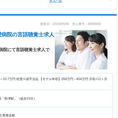
求人一覧
更新日：2026/05/08 求人番号：9089060
愛病院
の言語聴覚士求人
病院にて言語聴覚士求人で
～
33.7
万円
程度※諸手当込 【モデル年収】
268
万円～
404
万円
月収×12ヶ月
線「秋津駅」（徒歩15分）
覚士業務全般