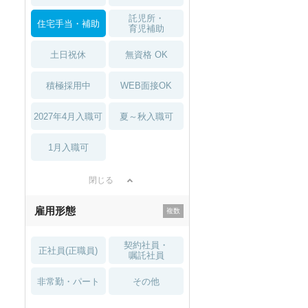
託児所・
住宅手当・補助
育児補助
土日祝休
無資格 OK
積極採用中
WEB面接OK
2027年4月入職可
夏～秋入職可
1月入職可
閉じる
雇用形態
契約社員・
正社員(正職員)
嘱託社員
非常勤・パート
その他