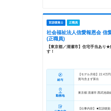
言語聴覚士
正職員
社会福祉法人信愛報恩会 信
(正職員)
【東京都／清瀬市】住宅手当あり★
す！
【モデル月収】
22.4
万円
賞与含まず算出
給与
東京都 清瀬市
西武池袋
勤務地
【仕事内容】 ■言語聴