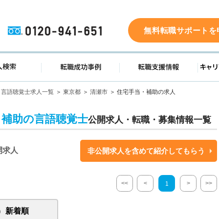
0120-941-651
無料転職サポートを
ド
求人検索
転職成功事例
転職支
言語聴覚士求人一覧
東京都
清瀬市
住宅手当・補助の求人
・補助の言語聴覚士
公開求人・転職・募集情報一覧
開求人
非公開求人を含めて紹介してもらう
<<
<
>
>>
1
新着順