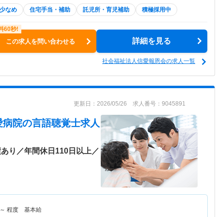
少なめ
住宅手当・補助
託児所・育児補助
積極採用中
詳細を見る
この求人を問い合わせる
社会福祉法人信愛報恩会の求人一覧
更新日：2026/05/26 求人番号：9045891
愛病院
の言語聴覚士求人
績あり／年間休日110日以上／
～
程度 基本給