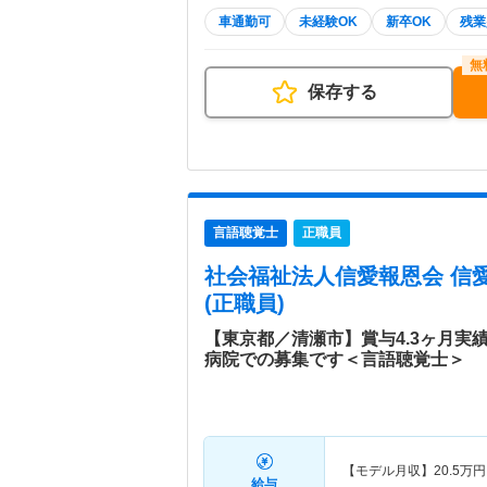
車通勤可
未経験OK
新卒OK
残業
保存する
言語聴覚士
正職員
社会福祉法人信愛報恩会 信
(正職員)
【東京都／清瀬市】賞与4.3ヶ月実
病院での募集です＜言語聴覚士＞
【モデル月収】
20.5
万円
給与