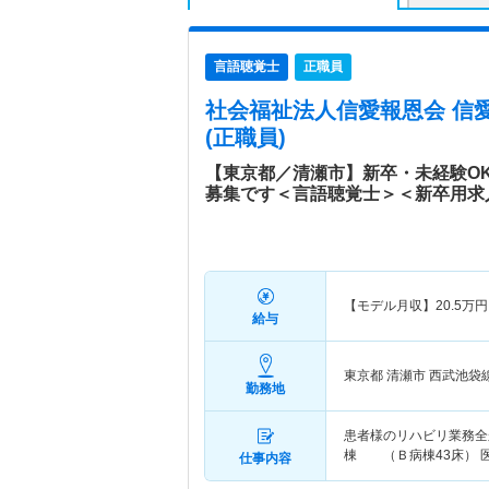
言語聴覚士
正職員
社会福祉法人信愛報恩会 信
(正職員)
【東京都／清瀬市】新卒・未経験OK
募集です＜言語聴覚士＞＜新卒用求
【モデル月収】
20.5
万円
給与
東京都 清瀬市
西武池袋
勤務地
患者様のリハビリ業務全
棟 （Ｂ病棟43床） 
仕事内容