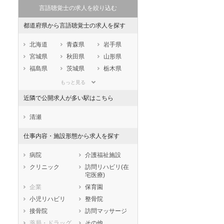
言語聴覚士の求人を絞り込む
都道府県から言語聴覚士の求人を探す
北海道
青森県
岩手県
宮城県
秋田県
山形県
福島県
茨城県
栃木県
群馬県
埼玉県
千葉県
もっと見る
東京都
神奈川県
新潟県
近隣で公開求人が多い駅はこちら
山梨県
長野県
富山県
石川県
福井県
岐阜県
清瀬
静岡県
愛知県
三重県
仕事内容・施設形態から求人を探す
滋賀県
京都府
大阪府
兵庫県
奈良県
和歌山県
病院
介護福祉施設
鳥取県
島根県
岡山県
クリニック
訪問リハビリ(在
宅医療)
広島県
山口県
徳島県
企業
保育園
香川県
愛媛県
高知県
小児リハビリ
整骨院
福岡県
佐賀県
長崎県
接骨院
訪問マッサージ
熊本県
大分県
宮崎県
薬局・ドラッグ
その他