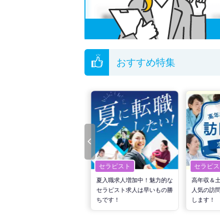
おすすめ特集
セラピスト
セラピスト
セラピス
転職で高収入を狙う！計画的
夏入職求人増加中！魅力的な
高年収＆
な活動でPTの好条件求人を
セラピスト求人は早いもの勝
人気の訪
見つけるには？
ちです！
します！