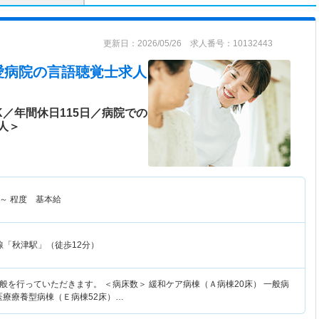
更新日：2026/05/26 求人番号：10132443
愛病院
の言語聴覚士求人
／年間休日115日／病院での
人＞
～
程度 基本給
線「秋津駅」（徒歩12分）
般を行っていただきます。 ＜病床数＞ 緩和ケア病棟（Ａ病棟20床） 一般病
医療療養型病棟（Ｅ病棟52床）…