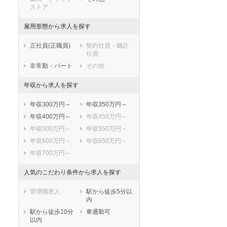
鹿児島県
沖縄県
ストア
雇用形態から求人を探す
正社員(正職員)
契約社員・嘱託
社員
非常勤・パート
その他
年収から求人を探す
年収300万円～
年収350万円～
年収400万円～
年収450万円～
年収500万円～
年収550万円～
年収600万円～
年収650万円～
年収700万円～
セラピスト
セラピスト
人気のこだわり条件から求人を探す
ートダ
世の中の需要の高まりととも
ワークライフバランス重視派
管理職求人
駅から徒歩5分以
スト向け
に増加傾向の「介護施設」求
の方へ！なぜ120日が基準？
内
人をご紹介！
数え方も解説
駅から徒歩10分
車通勤可
以内