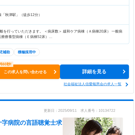
線「秋津駅」（徒歩12分）
般を行っていただきます。 ＜病床数＞ 緩和ケア病棟（Ａ病棟20床） 一般病
医療療養型病棟（Ｅ病棟52床）…
児補助
積極採用中
詳細を見る
この求人を問い合わせる
社会福祉法人信愛報恩会の求人一覧
更新日：2025/09/11 求人番号：10134722
十字病院
の言語聴覚士求