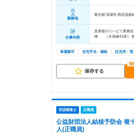
東京都 清瀬市
西武池袋
勤務地
患者様のリハビリ業務全
棟 （Ｂ病棟43床） 
仕事内容
車通勤可
住宅手当・補助
託児所・育
保存する
言語聴覚士
正職員
公益財団法人結核予防会 複
人(正職員)