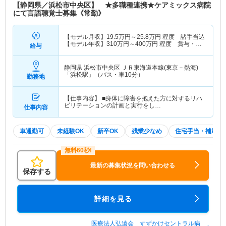
【静岡県／浜松市中央区】 ★多職種連携★ケアミックス病院
にて言語聴覚士募集《常勤》
【モデル月収】
19.5
万円～
25.8
万円
程度 諸手当込
【モデル年収】
310
万円～
400
万円
程度 賞与・諸
給与
手当込
静岡県 浜松市中央区
ＪＲ東海道本線(東京－熱海)
「浜松駅」（バス・車10分）
勤務地
【仕事内容】 ■身体に障害を抱えた方に対するリハ
ビリテーションの計画と実行をし…
仕事内容
車通勤可
未経験OK
新卒OK
残業少なめ
住宅手当・補助
最新の募集状況を問い合わせる
保存する
詳細を見る
医療法人弘遠会 すずかけセントラル病