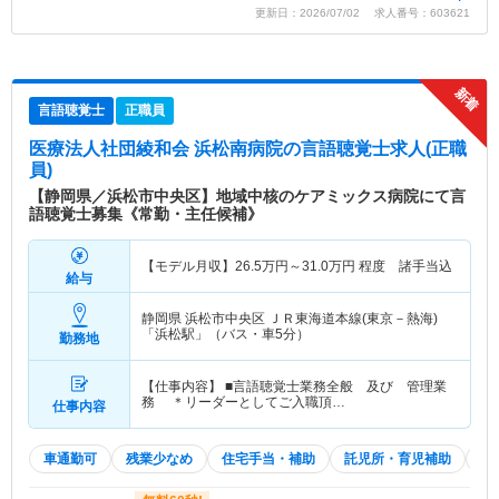
更新日：2026/07/02 求人番号：603621
言語聴覚士
正職員
医療法人社団綾和会 浜松南病院
の言語聴覚士求人(正職
員)
【静岡県／浜松市中央区】地域中核のケアミックス病院にて言
語聴覚士募集《常勤・主任候補》
【モデル月収】
26.5
万円～
31.0
万円
程度 諸手当込
給与
静岡県 浜松市中央区
ＪＲ東海道本線(東京－熱海)
「浜松駅」（バス・車5分）
勤務地
【仕事内容】 ■言語聴覚士業務全般 及び 管理業
務 ＊リーダーとしてご入職頂…
仕事内容
車通勤可
残業少なめ
住宅手当・補助
託児所・育児補助
積