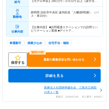
【モデル年収】
280
万円～
370
万円
以上（諸手当
給与
込）
静岡県 浜松市中央区
遠州鉄道「八幡(静岡)駅」（バ
ス・車10分）
勤務地
【仕事内容】 ■訪問看護ステーションでの訪問リハ
ビリテーション業務 ■デイケア…
仕事内容
車通勤可
残業少なめ
住宅手当・補助
最新の募集状況を問い合わせる
保存する
詳細を見る
医療法人社団静岡健生会 三島共立病院
の求人一覧
更新日：2026/07/30 求人番号：606627