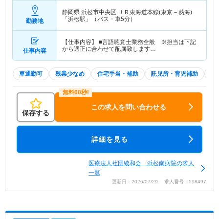
静岡県 浜松市中央区
ＪＲ東海道本線(東京－熱海)
「浜松駅」（バス・車5分）
勤務地
【仕事内容】 ■言語聴覚士業務全般 ※担当は下記
から適正に合わせて配属致します…
仕事内容
車通勤可
残業少なめ
住宅手当・補助
託児所・育児補助
積
この求人を問い合わせる
保存する
詳細を見る
医療法人社団綾和会 浜松南病院の求人
一覧
更新日：2026/07/29 求人番号：598497