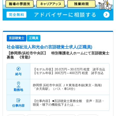
言語聴覚士
正職員
社会福祉法人和光会
の言語聴覚士求人(正職員)
【静岡県/浜松市中央区】 特別養護老人ホームにて言語聴覚士
募集 《常勤》
【モデル月収】
20.0
万円～
30.0
万円
程度 諸手当込
【モデル年収】
300
万円～
400
万円
程度 諸手当込
給与
静岡県 浜松市中央区
ＪＲ東海道本線(東京－熱海)
「弁天島駅」（バス・車14分）
勤務地
【仕事内容】 ■言語聴覚士業務全般 音声・言語・
聴覚・嚥下の機能低下または、…
仕事内容