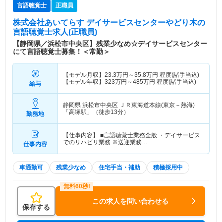
言語聴覚士
正職員
株式会社あいてらす デイサービスセンターやどり木
の
言語聴覚士求人(正職員)
【静岡県／浜松市中央区】残業少なめ☆デイサービスセンター
にて言語聴覚士募集！＜常勤＞
【モデル月収】
23.3
万円～
35.8
万円
程度(諸手当込)
【モデル年収】
323
万円～
485
万円
程度(諸手当込)
給与
静岡県 浜松市中央区
ＪＲ東海道本線(東京－熱海)
「高塚駅」（徒歩13分）
勤務地
【仕事内容】 ■言語聴覚士業務全般 ・デイサービス
でのリハビリ業務 ※送迎業務…
仕事内容
車通勤可
残業少なめ
住宅手当・補助
積極採用中
この求人を問い合わせる
保存する