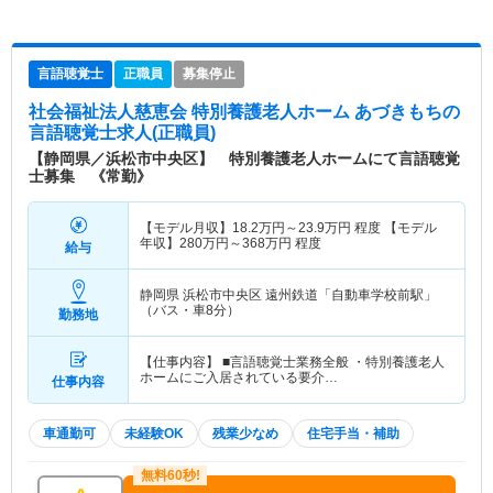
言語聴覚士
正職員
募集停止
社会福祉法人慈恵会 特別養護老人ホーム あづきもち
の
言語聴覚士求人(正職員)
【静岡県／浜松市中央区】 特別養護老人ホームにて言語聴覚
士募集 《常勤》
【モデル月収】
18.2
万円～
23.9
万円
程度 【モデル
年収】
280
万円～
368
万円
程度
給与
静岡県 浜松市中央区
遠州鉄道「自動車学校前駅」
（バス・車8分）
勤務地
【仕事内容】 ■言語聴覚士業務全般 ・特別養護老人
ホームにご入居されている要介…
仕事内容
車通勤可
未経験OK
残業少なめ
住宅手当・補助