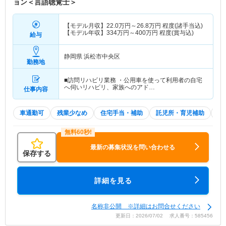
ョン＜言語聴覚士＞
【モデル月収】
22.0
万円～
26.8
万円
程度(諸手当込)
【モデル年収】
334
万円～
400
万円
程度(賞与込)
給与
静岡県 浜松市中央区
勤務地
■訪問リハビリ業務 ・公用車を使って利用者の自宅
へ伺いリハビリ、家族へのアド…
仕事内容
車通勤可
残業少なめ
住宅手当・補助
託児所・育児補助
土
最新の募集状況を問い合わせる
保存する
詳細を見る
名称非公開 ※詳細はお問合せください
更新日：2026/07/02 求人番号：585456