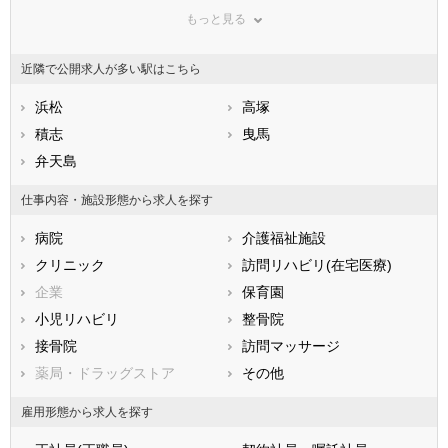
もっと見る
東京都
神奈川県
新潟県
山梨県
長野県
富山県
近隣で公開求人が多い駅はこちら
石川県
福井県
岐阜県
静岡県
浜松
愛知県
高塚
三重県
滋賀県
積志
京都府
曳馬
大阪府
兵庫県
弁天島
奈良県
和歌山県
鳥取県
島根県
岡山県
仕事内容・施設形態から求人を探す
広島県
山口県
徳島県
病院
介護福祉施設
香川県
愛媛県
高知県
クリニック
訪問リハビリ(在宅医療)
福岡県
佐賀県
長崎県
企業
保育園
熊本県
大分県
宮崎県
小児リハビリ
整骨院
鹿児島県
沖縄県
接骨院
訪問マッサージ
薬局・ドラッグストア
その他
雇用形態から求人を探す