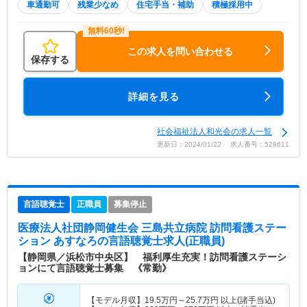
車通勤可
残業少なめ
住宅手当・補助
積極採用中
この求人を問い合わせる
保存する
詳細を見る
社会福祉法人和光会の求人一覧
更新日：2024/01/22 求人番号：528611
言語聴覚士
正職員
募集停止
医療法人社団静岡健生会 三島共立病院 訪問看護ステー
ション あすなろ
の言語聴覚士求人(正職員)
【静岡県／浜松市中央区】 福利厚生充実！訪問看護ステーシ
ョンにて言語聴覚士募集 《常勤》
【モデル月収】
19.5
万円～
25.7
万円
以上(諸手当込)