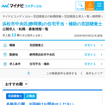
マイナビコメディカル
言語聴覚士の転職情報
言語聴覚士求人一覧
静岡県
浜松市中央区(静岡県)の住宅手当・補助の言語聴覚士
公開求人・転職・募集情報一覧
13
求人数
件
※非公開求人を除く
2026年08月06日(木)更新
職種
言語聴覚士
変更する
勤務地
静岡県浜松市中央区
変更する
求人条件
住宅手当・補助
変更する
この検索条件を保存する
条件をクリア
言語聴覚士
正職員
名称非公開
※詳細はお問合せください