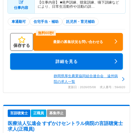
【仕事内容】 ■発声訓練、聴覚訓練、嚥下訓練など
により、日常生活動作や活動の訓…
仕事内容
車通勤可
住宅手当・補助
託児所・育児補助
最新の募集状況を問い合わせる
保存する
詳細を見る
静岡県厚生農業協同組合連合会 遠州病
院の求人一覧
更新日：2026/05/08 求人番号：594920
言語聴覚士
正職員
募集停止
医療法人弘遠会 すずかけセントラル病院
の言語聴覚士
求人(正職員)