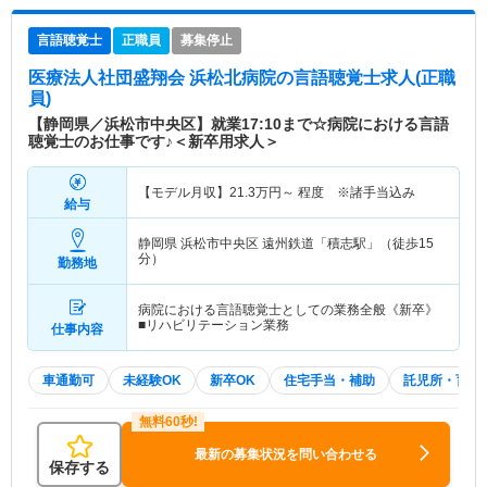
言語聴覚士
正職員
募集停止
医療法人社団盛翔会 浜松北病院
の言語聴覚士求人(正職
員)
【静岡県／浜松市中央区】就業17:10まで☆病院における言語
聴覚士のお仕事です♪＜新卒用求人＞
【モデル月収】
21.3
万円～
程度 ※諸手当込み
給与
静岡県 浜松市中央区
遠州鉄道「積志駅」（徒歩15
分）
勤務地
病院における言語聴覚士としての業務全般《新卒》
■リハビリテーション業務
仕事内容
車通勤可
未経験OK
新卒OK
住宅手当・補助
託児所・育児
最新の募集状況を問い合わせる
保存する