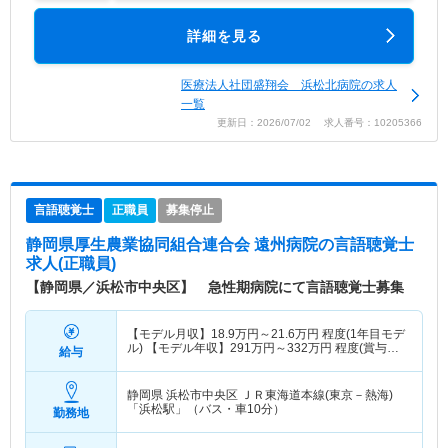
詳細を見る
医療法人社団盛翔会 浜松北病院の求人
一覧
更新日：2026/07/02 求人番号：10205366
言語聴覚士
正職員
募集停止
静岡県厚生農業協同組合連合会 遠州病院
の言語聴覚士
求人(正職員)
【静岡県／浜松市中央区】 急性期病院にて言語聴覚士募集
【モデル月収】
18.9
万円～
21.6
万円
程度(1年目モデ
ル) 【モデル年収】
291
万円～
332
万円
程度(賞与込
給与
み)
静岡県 浜松市中央区
ＪＲ東海道本線(東京－熱海)
「浜松駅」（バス・車10分）
勤務地