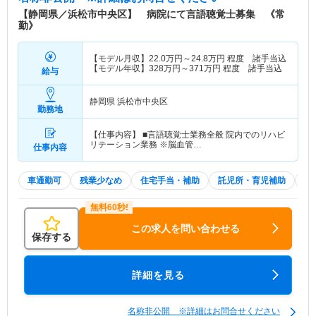
【静岡県／浜松市中央区】 病院にて言語聴覚士募集 《常
勤》
【モデル月収】
22.0
万円～
24.8
万円
程度 諸手当込
【モデル年収】
328
万円～
371
万円
程度 諸手当込
給与
静岡県 浜松市中央区
勤務地
【仕事内容】 ■言語聴覚士業務全般 院内でのリハビ
リテーション業務 ※脳血管…
仕事内容
車通勤可
残業少なめ
住宅手当・補助
託児所・育児補助
土
この求人を問い合わせる
保存する
詳細を見る
名称非公開 ※詳細はお問合せください