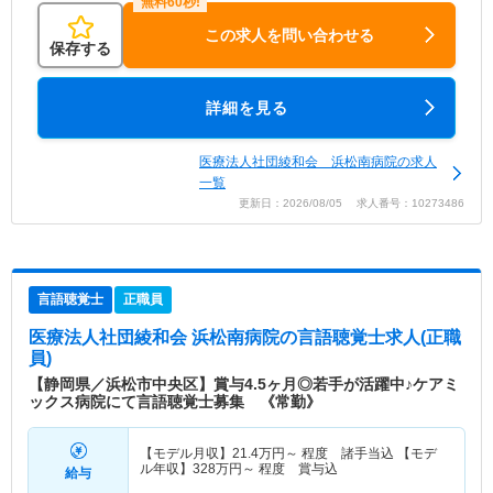
この求人を問い合わせる
保存する
詳細を見る
医療法人社団綾和会 浜松南病院の求人
一覧
更新日：2026/08/05 求人番号：10273486
言語聴覚士
正職員
医療法人社団綾和会 浜松南病院
の言語聴覚士求人(正職
員)
【静岡県／浜松市中央区】賞与4.5ヶ月◎若手が活躍中♪ケアミ
ックス病院にて言語聴覚士募集 《常勤》
【モデル月収】
21.4
万円～
程度 諸手当込 【モデ
ル年収】
328
万円～
程度 賞与込
給与