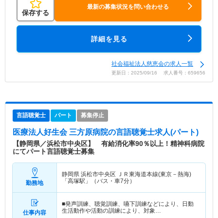
最新の募集状況を問い合わせる
保存する
詳細を見る
社会福祉法人慈恵会の求人一覧
更新日：2025/09/16 求人番号：659656
言語聴覚士
パート
募集停止
医療法人好生会 三方原病院
の言語聴覚士求人(パート)
【静岡県／浜松市中央区】 有給消化率90％以上！精神科病院
にてパート言語聴覚士募集
静岡県 浜松市中央区
ＪＲ東海道本線(東京－熱海)
「高塚駅」（バス・車7分）
勤務地
■発声訓練、聴覚訓練、嚥下訓練などにより、日動
生活動作や活動の訓練により、対象…
仕事内容