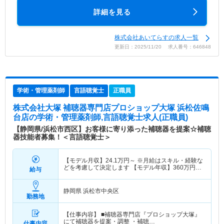
詳細を見る
株式会社あいてらすの求人一覧
更新日：2025/11/20 求人番号：646848
学術・管理薬剤師
言語聴覚士
正職員
株式会社大塚 補聴器専門店プロショップ大塚 浜松佐鳴
台店
の学術・管理薬剤師,言語聴覚士求人(正職員)
【静岡県/浜松市西区】お客様に寄り添った補聴器を提案☆補聴
器技能者募集！＜言語聴覚士＞
【モデル月収】
24.1
万円～
※月給はスキル・経験な
どを考慮して決定します 【モデル年収】
360
万円～
給与
※想定年収
静岡県 浜松市中央区
勤務地
【仕事内容】 ■補聴器専門店『プロショップ大塚』
にて補聴器を提案・調整 ・補聴…
仕事内容