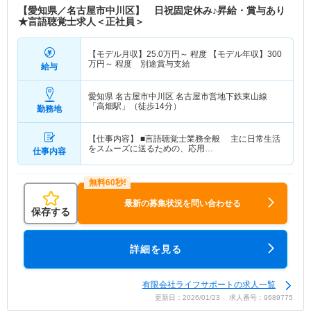
【愛知県／名古屋市中川区】 日祝固定休み♪昇給・賞与あり
★言語聴覚士求人＜正社員＞
【モデル月収】
25.0
万円～
程度 【モデル年収】
300
万円～
程度 別途賞与支給
給与
愛知県 名古屋市中川区
名古屋市営地下鉄東山線
「高畑駅」（徒歩14分）
勤務地
【仕事内容】 ■言語聴覚士業務全般 主に日常生活
をスムーズに送るための、応用…
仕事内容
最新の募集状況を問い合わせる
保存する
詳細を見る
有限会社ライフサポートの求人一覧
更新日：2026/01/23 求人番号：9689775