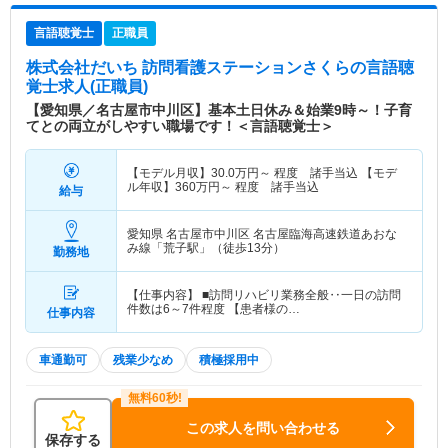
言語聴覚士
正職員
株式会社だいち 訪問看護ステーションさくら
の言語聴
覚士求人(正職員)
【愛知県／名古屋市中川区】基本土日休み＆始業9時～！子育
てとの両立がしやすい職場です！＜言語聴覚士＞
【モデル月収】
30.0
万円～
程度 諸手当込 【モデ
ル年収】
360
万円～
程度 諸手当込
給与
愛知県 名古屋市中川区
名古屋臨海高速鉄道あおな
み線「荒子駅」（徒歩13分）
勤務地
【仕事内容】 ■訪問リハビリ業務全般‥一日の訪問
件数は6～7件程度 【患者様の…
仕事内容
車通勤可
残業少なめ
積極採用中
この求人を問い合わせる
保存する