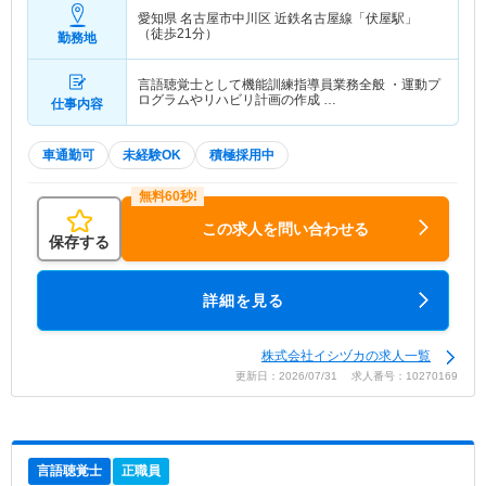
愛知県 名古屋市中川区
近鉄名古屋線「伏屋駅」
（徒歩21分）
勤務地
言語聴覚士として機能訓練指導員業務全般 ・運動プ
ログラムやリハビリ計画の作成 …
仕事内容
車通勤可
未経験OK
積極採用中
この求人を問い合わせる
保存する
詳細を見る
株式会社イシヅカの求人一覧
更新日：2026/07/31 求人番号：10270169
言語聴覚士
正職員