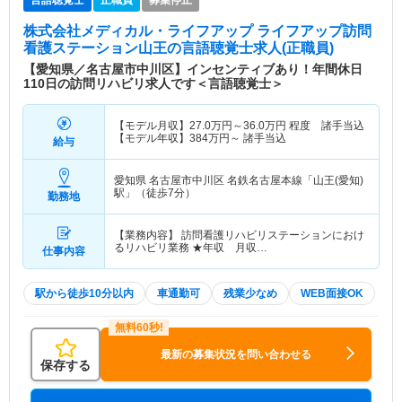
株式会社メディカル・ライフアップ ライフアップ訪問
看護ステーション山王
の言語聴覚士求人(正職員)
【愛知県／名古屋市中川区】インセンティブあり！年間休日
110日の訪問リハビリ求人です＜言語聴覚士＞
【モデル月収】
27.0
万円～
36.0
万円
程度 諸手当込
【モデル年収】
384
万円～
諸手当込
給与
愛知県 名古屋市中川区
名鉄名古屋本線「山王(愛知)
駅」（徒歩7分）
勤務地
【業務内容】 訪問看護リハビリステーションにおけ
るリハビリ業務 ★年収 月収…
仕事内容
駅から徒歩10分以内
車通勤可
残業少なめ
WEB面接OK
最新の募集状況を問い合わせる
保存する