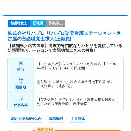
言語聴覚士
正職員
募集停止
株式会社リハプロ リハプロ訪問看護ステーション・名
古屋
の言語聴覚士求人(正職員)
【愛知県／名古屋市】高度で専門的なリハビリを提供している
訪問看護ステーションで言語聴覚士さんの募集♪
【モデル月収】
32.2
万円～
37.1
万円
程度 【モデル
年収】
370
万円～
445
万円
程度
給与
愛知県 名古屋市中川区
名古屋市営地下鉄東山線
「高畑駅」（徒歩1分）
勤務地
【業務内容】 自宅にお住まいの利用者様を対象とし
たリハビリ業務全般。 利用者様…
仕事内容
駅から徒歩5分以内
車通勤可
土日祝休