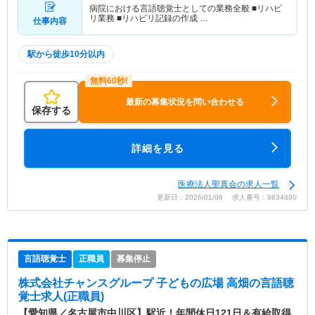
病院における言語聴覚士としての業務全般 ■リハビ
リ業務 ■リハビリ記録の作成 …
仕事内容
駅から徒歩10分以内
最新の募集状況を問い合わせる
保存する
詳細を見る
医療法人聖真会の求人一覧
更新日：2026/01/06 求人番号：9834890
言語聴覚士
正職員
募集停止
株式会社チャンスグループ 子どもの広場 高畑
の言語聴
覚士求人(正職員)
【愛知県／名古屋市中川区】駅近！年間休日121日＆有給取得