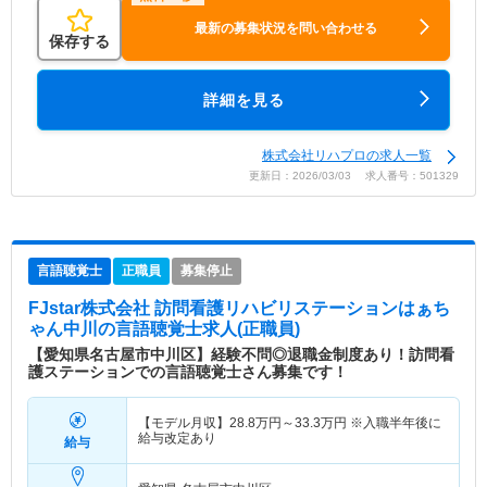
最新の募集状況を問い合わせる
保存する
詳細を見る
株式会社リハプロの求人一覧
更新日：2026/03/03 求人番号：501329
言語聴覚士
正職員
募集停止
FJstar株式会社 訪問看護リハビリステーションはぁち
ゃん中川
の言語聴覚士求人(正職員)
【愛知県名古屋市中川区】経験不問◎退職金制度あり！訪問看
護ステーションでの言語聴覚士さん募集です！
【モデル月収】
28.8
万円～
33.3
万円
※入職半年後に
給与改定あり
給与