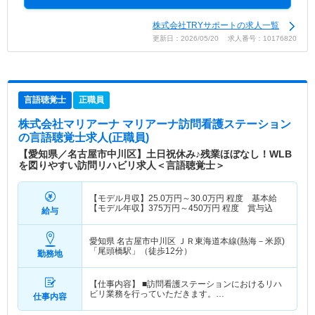
株式会社TRYサポートの求人一覧
更新日：2026/05/20 求人番号：10176820
言語聴覚士
正職員
株式会社マリアーナ マリアーナ訪問看護ステーション
の言語聴覚士求人(正職員)
【愛知県／名古屋市中川区】土日祝休み♪残業ほぼなし！WLB
を図りやすい訪問リハビリ求人＜言語聴覚士＞
【モデル月収】
25.0
万円～
30.0
万円
程度 基本給
【モデル年収】
375
万円～
450
万円
程度 賞与込
給与
愛知県 名古屋市中川区
ＪＲ東海道本線(熱海－米原)
「尾頭橋駅」（徒歩12分）
勤務地
【仕事内容】 ■訪問看護ステーションにおけるリハ
ビリ業務を行っていただきます。…
仕事内容