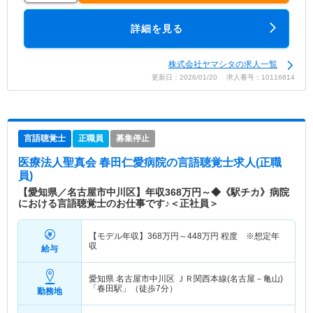
詳細を見る
株式会社ヤマシタの求人一覧
更新日：2026/01/20 求人番号：10116814
言語聴覚士
正職員
募集停止
医療法人聖真会 春田仁愛病院
の言語聴覚士求人(正職
員)
【愛知県／名古屋市中川区】年収368万円～◆《駅チカ》病院
における言語聴覚士のお仕事です♪＜正社員＞
【モデル年収】
368
万円～
448
万円
程度 ※想定年
収
給与
愛知県 名古屋市中川区
ＪＲ関西本線(名古屋－亀山)
「春田駅」（徒歩7分）
勤務地