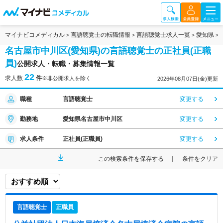
マイナビコメディカル
言語聴覚士の転職情報
言語聴覚士求人一覧
愛知県
名古屋市中川区(愛知県)の言語聴覚士の正社員(正職
員)
公開求人・転職・募集情報一覧
22
求人数
件
※非公開求人を除く
2026年08月07日(金)更新
職種
言語聴覚士
変更する
勤務地
愛知県名古屋市中川区
変更する
求人条件
正社員(正職員)
変更する
この検索条件を保存する
条件をクリア
言語聴覚士
正職員