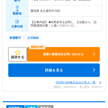
給与
愛知県 名古屋市中川区
勤務地
【仕事内容】 ■利用者宅を訪問し、主治医から「訪
問看護指示書」に基いてのリハビ…
仕事内容
車通勤可
土日祝休
最新の募集状況を問い合わせる
保存する
詳細を見る
GOOD AID株式会社の求人一覧
更新日：2026/05/12 求人番号：9763674
言語聴覚士
正職員
募集停止