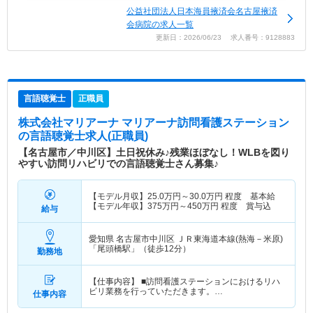
公益社団法人日本海員掖済会名古屋掖済
会病院の求人一覧
更新日：2026/06/23 求人番号：9128883
言語聴覚士
正職員
株式会社マリアーナ マリアーナ訪問看護ステーション
の言語聴覚士求人(正職員)
【名古屋市／中川区】土日祝休み♪残業ほぼなし！WLBを図り
やすい訪問リハビリでの言語聴覚士さん募集♪
【モデル月収】
25.0
万円～
30.0
万円
程度 基本給
【モデル年収】
375
万円～
450
万円
程度 賞与込
給与
愛知県 名古屋市中川区
ＪＲ東海道本線(熱海－米原)
「尾頭橋駅」（徒歩12分）
勤務地
【仕事内容】 ■訪問看護ステーションにおけるリハ
ビリ業務を行っていただきます。…
仕事内容