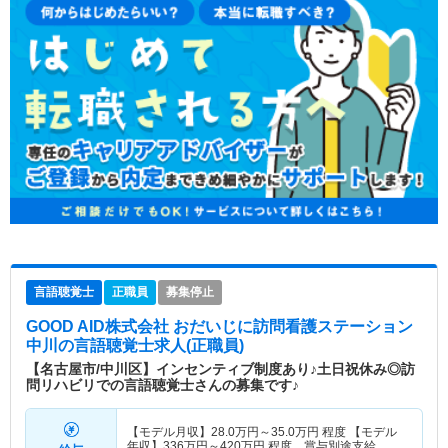
言語聴覚士
正職員
募集停止
GOOD AID株式会社 おだいじに訪問看護ステーション
中川
の言語聴覚士求人(正職員)
【名古屋市/中川区】インセンティブ制度あり♪土日祝休み◎訪
問リハビリでの言語聴覚士さんの募集です♪
【モデル月収】
28.0
万円～
35.0
万円
程度 【モデル
年収】
336
万円～
420
万円
程度 賞与別途支給