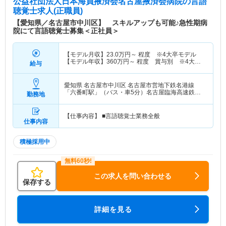
公益社団法人日本海員掖済会名古屋掖済会病院
の言語
聴覚士求人(正職員)
【愛知県／名古屋市中川区】 スキルアップも可能♪急性期病
院にて言語聴覚士募集＜正社員＞
【モデル月収】
23.0
万円～
程度 ※4大卒モデル
【モデル年収】
360
万円～
程度 賞与別 ※4大卒
給与
モデル
愛知県 名古屋市中川区
名古屋市営地下鉄名港線
「六番町駅」（バス・車5分）名古屋臨海高速鉄道
勤務地
あおなみ線「中島(愛知)駅」（バス・車5分）
【仕事内容】 ■言語聴覚士業務全般
仕事内容
積極採用中
この求人を問い合わせる
保存する
詳細を見る