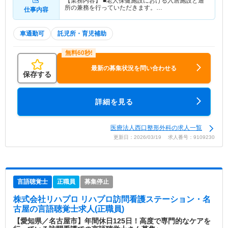
【業務内容】 ■老人保健施設における入居施設と通
所の兼務を行っていただきます。…
仕事内容
車通勤可
託児所・育児補助
最新の募集状況を問い合わせる
保存する
詳細を見る
医療法人西口整形外科の求人一覧
更新日：2026/03/19 求人番号：9109230
言語聴覚士
正職員
募集停止
株式会社リハプロ リハプロ訪問看護ステーション・名
古屋
の言語聴覚士求人(正職員)
【愛知県／名古屋市】年間休日125日！高度で専門的なケアを