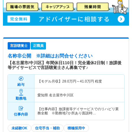
言語聴覚士
正職員
名称非公開
※詳細はお問合せください
【名古屋市/中川区】年間休日110日！完全週休2日制！放課後
等デイサービスで言語聴覚士さん募集です♪
【モデル月収】
28.0
万円～
41.0
万円
程度
給与
愛知県 名古屋市中川区
勤務地
【仕事内容】放課後等デイサービスでのリハビリ業
務全般 ※勤務地7か所あり面談時…
仕事内容
未経験OK
住宅手当・補助
積極採用中