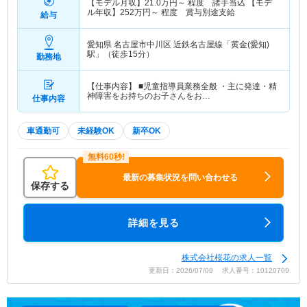
【モデル月収】
21.0
万円～
程度 諸手当込 【モデ
ル年収】
252
万円～
程度 賞与別途支給
給与
愛知県 名古屋市中川区
近鉄名古屋線「黄金(愛知)
駅」（徒歩15分）
勤務地
【仕事内容】 ■児童指導員業務全般 ・主に発達・精
神障害をお持ちのお子さんをお…
仕事内容
車通勤可
未経験OK
新卒OK
最新の募集状況を問い合わせる
保存する
詳細を見る
株式会社桜花の求人一覧
更新日：2026/07/09 求人番号：10120709