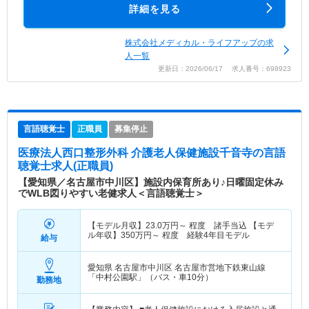
詳細を見る
株式会社メディカル・ライフアップの求
人一覧
更新日：2026/06/17 求人番号：698923
言語聴覚士
正職員
募集停止
医療法人西口整形外科 介護老人保健施設千音寺
の言語
聴覚士求人(正職員)
【愛知県／名古屋市中川区】施設内保育所あり♪日曜固定休み
でWLB図りやすい老健求人＜言語聴覚士＞
【モデル月収】
23.0
万円～
程度 諸手当込 【モデ
ル年収】
350
万円～
程度 経験4年目モデル
給与
愛知県 名古屋市中川区
名古屋市営地下鉄東山線
「中村公園駅」（バス・車10分）
勤務地