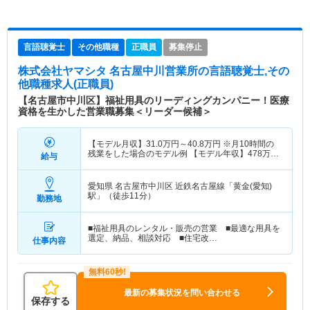
言語聴覚士
その他職種
正職員
募集停止
株式会社ヤマシタ 名古屋中川営業所
の言語聴覚士,その
他職種求人(正職員)
【名古屋市中川区】福祉用具のリーディングカンパニー！医療
資格を生かした営業職募集＜リーダー候補＞
【モデル月収】
31.0
万円～
40.8
万円
※月10時間の
残業をした場合のモデル例 【モデル年収】
478
万円
給与
～
627
万円
※毎月10時間の残業をした場合のモデル
例
愛知県 名古屋市中川区
近鉄名古屋線「黄金(愛知)
駅」（徒歩11分）
勤務地
■福祉用具のレンタル・販売の営業 ■最適な用具を
選定、納品、相談対応 ■住宅改…
仕事内容
最新の募集状況を問い合わせる
保存する