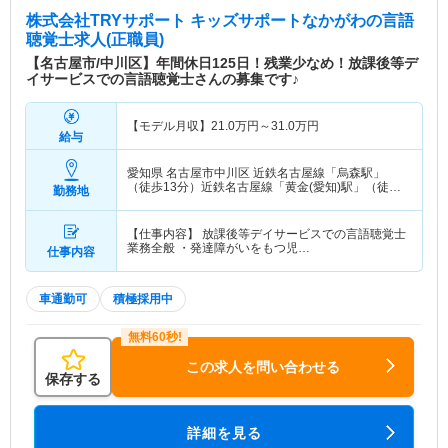
株式会社TRYサポート キッズサポートなかがわ
の言語
聴覚士求人(正職員)
【名古屋市/中川区】年間休日125日！残業少なめ！放課後等デ
イサービスでの言語聴覚士さんの募集です♪
【モデル月収】
21.0
万円～
31.0
万円
給与
愛知県 名古屋市中川区
近鉄名古屋線「烏森駅」
（徒歩13分）近鉄名古屋線「黄金(愛知)駅」（徒歩
勤務地
13分） 他
【仕事内容】 放課後等デイサービスでの言語聴覚士
業務全般 ・発達障がいをもつ児…
仕事内容
車通勤可
積極採用中
この求人を問い合わせる
保存する
詳細を見る