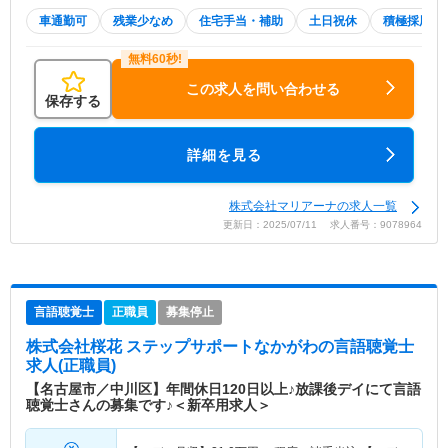
車通勤可
残業少なめ
住宅手当・補助
土日祝休
積極採用中
この求人を問い合わせる
保存する
詳細を見る
株式会社マリアーナの求人一覧
更新日：2025/07/11 求人番号：9078964
言語聴覚士
正職員
募集停止
株式会社桜花 ステップサポートなかがわ
の言語聴覚士
求人(正職員)
【名古屋市／中川区】年間休日120日以上♪放課後デイにて言語
聴覚士さんの募集です♪＜新卒用求人＞