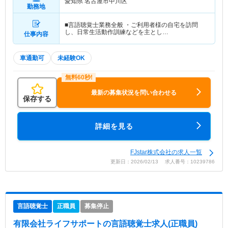
愛知県 名古屋市中川区
勤務地
■言語聴覚士業務全般 ・ご利用者様の自宅を訪問
し、日常生活動作訓練などを主とし…
仕事内容
車通勤可
未経験OK
最新の募集状況を問い合わせる
保存する
詳細を見る
FJstar株式会社の求人一覧
更新日：2026/02/13 求人番号：10239786
言語聴覚士
正職員
募集停止
有限会社ライフサポート
の言語聴覚士求人(正職員)