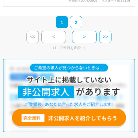
更新日：2025/05/21 求人番号：9117419
1
2
<<
<
>
>>
（1～20件目を表示中）