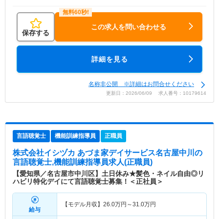
この求人を問い合わせる
保存する
詳細を見る
名称非公開 ※詳細はお問合せください
更新日：2026/06/09 求人番号：10179614
言語聴覚士
機能訓練指導員
正職員
株式会社イシヅカ あづま家デイサービス名古屋中川
の
言語聴覚士,機能訓練指導員求人(正職員)
【愛知県／名古屋市中川区】土日休み★髪色・ネイル自由◎リ
ハビリ特化デイにて言語聴覚士募集！＜正社員＞
【モデル月収】
26.0
万円～
31.0
万円
給与