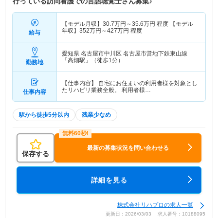
行っている訪問看護での言語聴覚士さん募集♪
【モデル月収】
30.7
万円～
35.6
万円
程度 【モデル
年収】
352
万円～
427
万円
程度
給与
愛知県 名古屋市中川区
名古屋市営地下鉄東山線
「高畑駅」（徒歩1分）
勤務地
【仕事内容】 自宅にお住まいの利用者様を対象とし
たリハビリ業務全般。 利用者様…
仕事内容
駅から徒歩5分以内
残業少なめ
最新の募集状況を問い合わせる
保存する
詳細を見る
株式会社リハプロの求人一覧
更新日：2026/03/03 求人番号：10188095