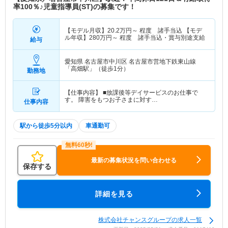
率100％♪児童指導員(ST)の募集です！
【モデル月収】
20.2
万円～
程度 諸手当込 【モデ
ル年収】
280
万円～
程度 諸手当込・賞与別途支給
給与
愛知県 名古屋市中川区
名古屋市営地下鉄東山線
「高畑駅」（徒歩1分）
勤務地
【仕事内容】 ■放課後等デイサービスのお仕事で
す。 障害をもつお子さまに対す…
仕事内容
駅から徒歩5分以内
車通勤可
最新の募集状況を問い合わせる
保存する
詳細を見る
株式会社チャンスグループの求人一覧