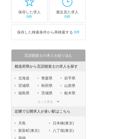
保存した求人
最近見た求人
0件
0件
保存した検索条件から再検索する
0件
言語聴覚士の求人を絞り込む
都道府県から言語聴覚士の求人を探す
北海道
青森県
岩手県
宮城県
秋田県
山形県
福島県
茨城県
栃木県
群馬県
埼玉県
千葉県
もっと見る
東京都
神奈川県
新潟県
近隣で公開求人が多い駅はこちら
山梨県
長野県
富山県
石川県
福井県
岐阜県
月島
日本橋(東京)
静岡県
愛知県
三重県
新富町(東京)
八丁堀(東京)
滋賀県
京都府
大阪府
築地