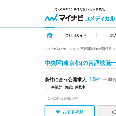
トップページ
ご利用ガイ
マイナビコメディカル
言語聴覚士の転職情報
中央区(東京都)の言語聴覚士
15
条件に合う公開求人
非
（13事業所・施設）掲載中
（1～15件目を表示中）
おすすめ順