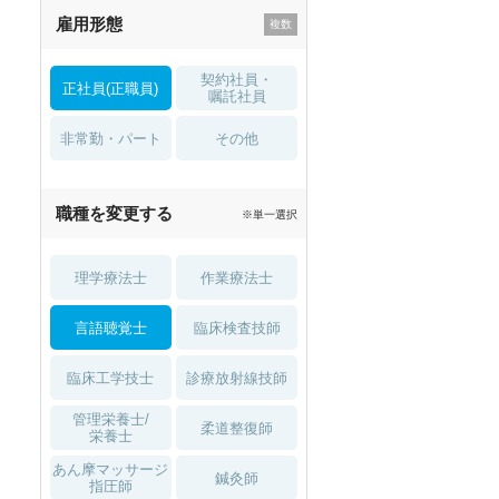
雇用形態
託児所・
住宅手当・補助
育児補助
契約社員・
正社員(正職員)
土日祝休
無資格 OK
嘱託社員
非常勤・パート
積極採用中
WEB面接OK
その他
2027年4月入職可
夏～秋入職可
職種を変更する
※単一選択
1月入職可
理学療法士
作業療法士
言語聴覚士
臨床検査技師
臨床工学技士
診療放射線技師
管理栄養士/
柔道整復師
栄養士
あん摩マッサージ
鍼灸師
指圧師