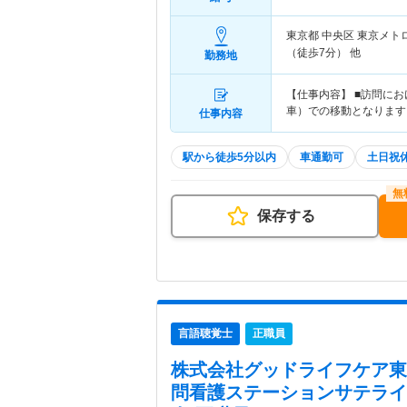
東京都 中央区
東京メト
（徒歩7分） 他
勤務地
【仕事内容】 ■訪問に
車）での移動となります 
仕事内容
駅から徒歩5分以内
車通勤可
土日祝
保存する
言語聴覚士
正職員
株式会社グッドライフケア東
問看護ステーションサテライ