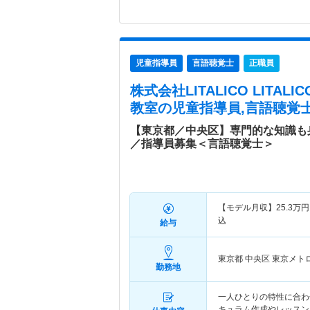
児童指導員
言語聴覚士
正職員
株式会社LITALICO LITA
教室
の児童指導員,言語聴覚士
【東京都／中央区】専門的な知識も
／指導員募集＜言語聴覚士＞
【モデル月収】
25.3
万円
込
給与
東京都 中央区
東京メト
勤務地
一人ひとりの特性に合わ
キュラム作成やレッスン