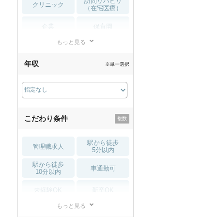
訪問リハビリ
クリニック
（在宅医療）
企業
保育園
もっと見る
小児リハビリ
整骨院
年収
※単一選択
接骨院
訪問マッサージ
薬局・
その他
ドラッグストア
こだわり条件
駅から徒歩
管理職求人
5分以内
駅から徒歩
車通勤可
10分以内
未経験OK
新卒OK
もっと見る
残業少なめ
寮・借り上げ