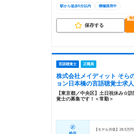
駅から徒歩5分以内
積極採用中
保存する
言語聴覚士
正職員
株式会社メイディット そら
ョン日本橋
の言語聴覚士求人
【東京都／中央区】土日祝休み☆訪
覚士の募集です！＜常勤＞
【モデル月収】
28.5
万円
給与