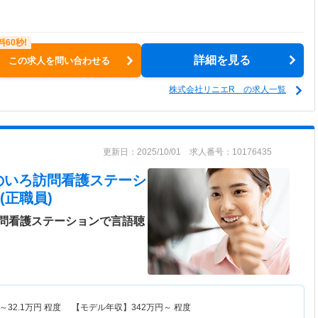
詳細を見る
この求人を問い合わせる
株式会社リニエR の求人一覧
更新日：2025/10/01 求人番号：10176435
のいろ訪問看護ステーシ
(正職員)
問看護ステーションで言語聴
～
32.1
万円
程度 【モデル年収】
342
万円～
程度