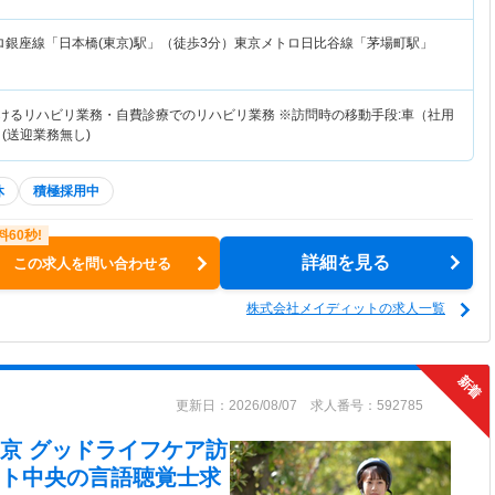
ロ銀座線「日本橋(東京)駅」（徒歩3分）東京メトロ日比谷線「茅場町駅」
おけるリハビリ業務・自費診療でのリハビリ業務 ※訪問時の移動手段:車（社用
(送迎業務無し)
休
積極採用中
詳細を見る
この求人を問い合わせる
株式会社メイディットの求人一覧
更新日：2026/08/07 求人番号：592785
京 グッドライフケア訪
ト中央
の言語聴覚士求