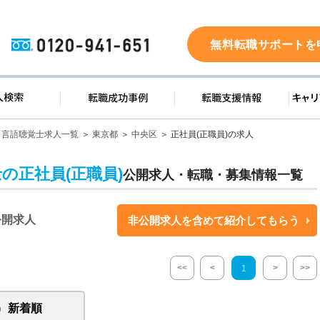
0120-941-651
無料転職サポートを
ド
求人検索
転職成功事例
転職支
言語聴覚士求人一覧
東京都
中央区
正社員(正職員)の求人
の正社員(正職員)
公開求人・転職・募集情報一覧
公開求人
非公開求人を含めて紹介してもらう
<<
<
>
>>
1
新着順