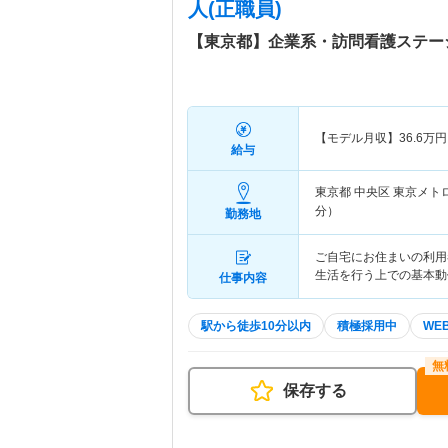
人(正職員)
【東京都】企業系・訪問看護ステー
【モデル月収】
36.6
万円
給与
東京都 中央区
東京メト
分）
勤務地
ご自宅にお住まいの利用
生活を行う上での基本動
仕事内容
駅から徒歩10分以内
積極採用中
WE
保存する