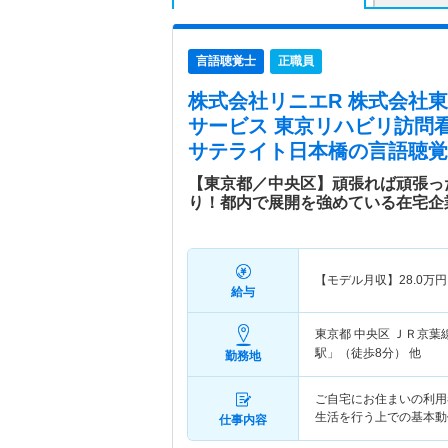
言語聴覚士
正職員
株式会社リニエR 株式会社
サービス 東京リハビリ訪問看
サテライト日本橋
の言語聴覚
【東京都／中央区】頑張れば頑張っ
り！都内で展開を強めている在宅企
【モデル月収】
28.0
万円
給与
東京都 中央区
ＪＲ京葉線
駅」（徒歩8分） 他
勤務地
ご自宅にお住まいの利用
生活を行う上での基本動
仕事内容