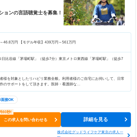
ションの言語聴覚士を募集！
～
46.8
万円
【モデル年収】
439
万円～
561
万円
ロ日比谷線「茅場町駅」（徒歩7分）東京メトロ東西線「茅場町駅」（徒歩7
者様を対象としたリハビリ業務全般。利用者様のご自宅にお伺いして、日常
作のサポートをして頂きます。医師・看護師な…
B面接OK
詳細を見る
この求人を問い合わせる
株式会社グッドライフケア東京の求人一