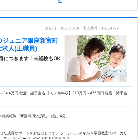
覧
更新日：2026/06/18 求人番号：10114792
LICOジュニア銀座新富町
求人(正職員)
身につきます！未経験もOK
～
34.4
万円
程度 諸手当込 【モデル年収】
370
万円～
475
万円
程度 諸手当
ロ有楽町線「新富町(東京)駅」（徒歩4分）
せた成長サポートをお任せします。 ソーシャルスキル＆学習教室での、カリ
 等 ※マンツーマンから8名ほどのクラス…