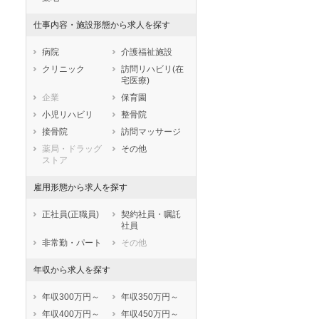
兵庫県
奈良県
和歌山県
仕事内容・施設形態から求人を探す
鳥取県
島根県
岡山県
広島県
山口県
徳島県
病院
介護福祉施設
香川県
愛媛県
高知県
クリニック
訪問リハビリ(在
宅医療)
福岡県
佐賀県
長崎県
企業
保育園
熊本県
大分県
宮崎県
小児リハビリ
整骨院
鹿児島県
沖縄県
接骨院
訪問マッサージ
薬局・ドラッグ
その他
ストア
雇用形態から求人を探す
正社員(正職員)
契約社員・嘱託
社員
非常勤・パート
その他
年収から求人を探す
年収300万円～
年収350万円～
年収400万円～
年収450万円～