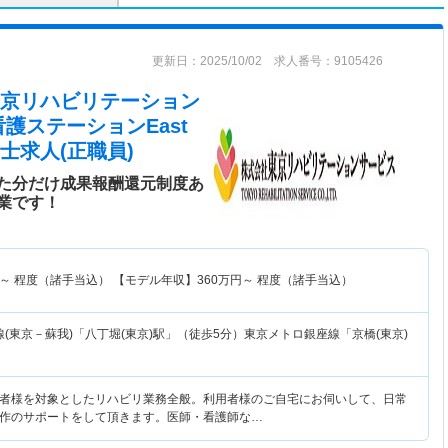
更新日：2025/10/02 求人番号：9105426
東京リハビリテーション
護ステーションEast
士求人(正職員)
た分だけ成果報酬還元制度あ
業です！
～
程度（諸手当込） 【モデル年収】
360
万円～
程度（諸手当込）
(東京－蘇我)「八丁堀(東京)駅」（徒歩5分）東京メトロ銀座線「京橋(東京)
者様を対象としたリハビリ業務全般。利用者様のご自宅にお伺いして、日常
作のサポートをして頂きます。医師・看護師な…