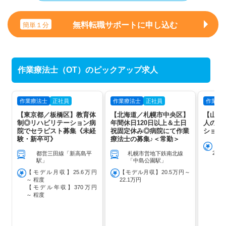
無料転職サポートに申し込む
簡単１分
作業療法士（OT）のピックアップ求人
作業療法士
正社員
作業療法士
正社員
作業療
【東京都／板橋区】教育体
【北海道／札幌市中央区】
【山形
制◎リハビリテーション病
年間休日120日以上＆土日
人の訪
院でセラピスト募集《未経
祝固定休み◎病院にて作業
ション
験・新卒可》
療法士の募集♪＜常勤＞
【モ
28
都営三田線「新高島平
札幌市営地下鉄南北線
駅」
「中島公園駅」
【モデル月収】25.6万円
【モデル月収】20.5万円～
～ 程度
22.1万円
【モデル年収】370万円
～ 程度