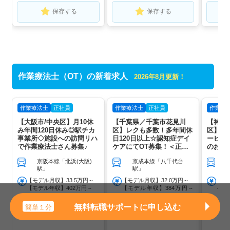
保存する
保存する
作業療法士（OT）の新着求人
2026年8月更新！
作業療法士
正社員
作業療法士
正社員
作業療
【大阪市/中央区】月10休
【千葉県／千葉市花見川
【神奈
み年間120日休み◎駅チカ
区】レクも多数！多年間休
区】月
事業所◇施設への訪問リハ
日120日以上☆認知症デイ
ービス
で作業療法士さん募集♪
ケアにてOT募集！＜正社
のお仕
員＞
京阪本線「北浜(大阪)
京成本線「八千代台
駅」
駅」
【モデル月収】33.5万円～
【モデル月収】32.0万円～
【モ
【モデル年収】402万円～
【モデル年収】384万円～
～ 
476万円
無料転職サポートに申し込む
簡単１分