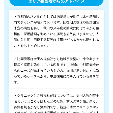
エリア担当者からのアドバイス
・首都圏の求人動向としては病院求人が例年に比べ増加傾
向でチャンスが増えております。回復期の増床や新規開院
予定の病院もあり、秋口や来年度の開院に向けて今から積
極的に採用計画を進めている病院も多数ありますので、人
気の急性期、回復期病院等は採用枠がある今から動かれる
ことをおすすめします。
・訪問看護は大手株式会社から地域密着型の中小企業まで
幅広く採用を強化している印象です。地域のご利用者様か
らのニーズが高まっているものの、採用が追い付かずに断
っているケースもあり、中途採用に力を入れている傾向で
す。
・クリニックと介護福祉施設については、採用人数が若干
名というところがほとんどのため、求人の希少性が高く、
募集有無もかなり流動的です。新規出店のクリニックやデ
イサービスなどは積極採用傾向ですが、オープニング求人