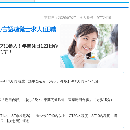
更新日：2026/07/27 求人番号：9772419
の言語聴覚士求人(正職
プに参入！年間休日121日◎
です！
～
41.2
万円
程度 諸手当込み 【モデル年収】
400
万円～
494
万円
線「勝田台駅」（徒歩15分）東葉高速鉄道「東葉勝田台駅」（徒歩15分）
T1名 ST非常勤2名 ※今後PT40名以上、OT20名程度、ST10名程度に増
4単位 【疾患層】運動…