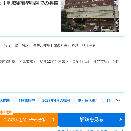
5日！地域密着型病院での募集
～
程度 諸手当込 【モデル年収】
350
万円～
程度 諸手当込
ロ有楽町線「和光市駅」（徒歩12分）東京メトロ副都心線「和光市駅」（徒
児補助
積極採用中
2027年4月入職可
夏～秋入職可
1月入職可
詳細を見る
この求人を問い合わせる