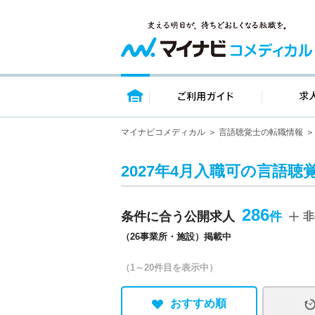
トップページ
ご利用ガイ
マイナビコメディカル
言語聴覚士の転職情報
2027年4月入職可の言語聴
286
条件に合う公開求人
非
（26事業所・施設）掲載中
（1～20件目を表示中）
おすすめ順