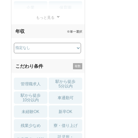
夏～秋入職可
1月入職可
企業
保育園
もっと見る
小児リハビリ
整骨院
年収
※単一選択
接骨院
訪問マッサージ
薬局・
その他
ドラッグストア
こだわり条件
駅から徒歩
管理職求人
5分以内
駅から徒歩
車通勤可
10分以内
未経験OK
新卒OK
残業少なめ
寮・借り上げ
託児所・