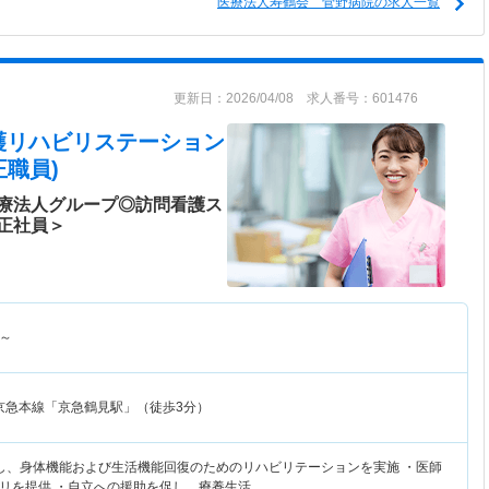
医療法人寿鶴会 菅野病院の求人一覧
更新日：2026/04/08 求人番号：601476
護リハビリステーション
職員)
療法人グループ◎訪問看護ス
正社員＞
～
京急本線「京急鶴見駅」（徒歩3分）
し、身体機能および生活機能回復のためのリハビリテーションを実施 ・医師
リを提供 ・自立への援助を促し、療養生活…