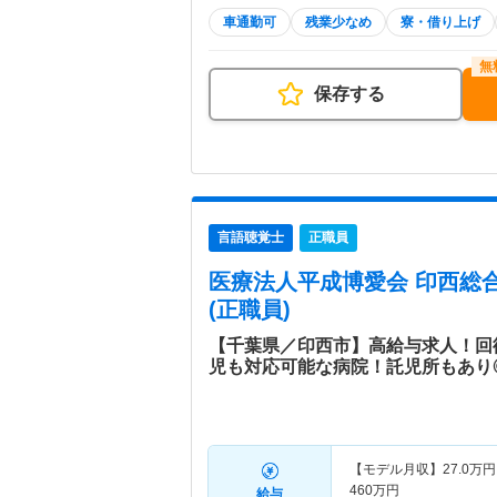
車通勤可
残業少なめ
寮・借り上げ
保存する
言語聴覚士
正職員
医療法人平成博愛会 印西総
(正職員)
【千葉県／印西市】高給与求人！回
児も対応可能な病院！託児所もあり
【モデル月収】
27.0
万円
460
万円
給与