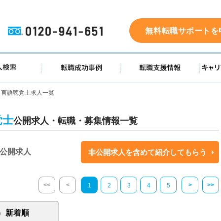
0120-941-651
無料転職サポートを
ド
求人検索
転職成功事例
転職支
言語聴覚士求人一覧
覚士
公開求人・転職・募集情報一覧
公開求人
非公開求人を含めて紹介してもらう
<<
<
>
>>
1
2
3
4
5
新着順