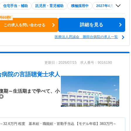
住宅手当・補助
託児所・育児補助
積極採用中
2027年4月入職可
詳細を見る
この求人を問い合わせる
医療法人思誠会 勝田台病院の求人一覧
更新日：2026/07/15 求人番号：9016190
合病院
の言語聴覚士求人
復期～生活期まで学べて、小
◎
～
32.6
万円
程度 基本給・職能給・皆勤手当込 【モデル年収】
383
万円～