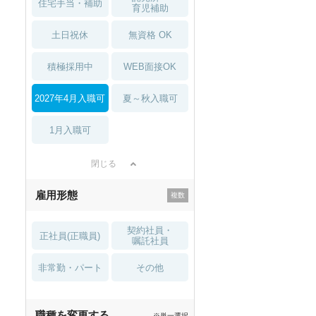
住宅手当・補助
育児補助
土日祝休
無資格 OK
積極採用中
WEB面接OK
2027年4月入職可
夏～秋入職可
1月入職可
閉じる
雇用形態
契約社員・
正社員(正職員)
嘱託社員
非常勤・パート
その他
職種を変更する
※単一選択