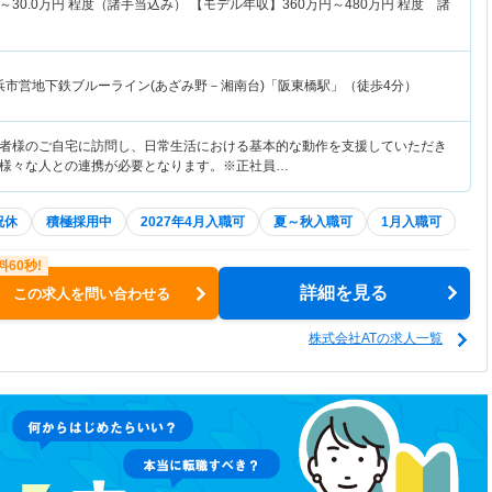
～
30.0
万円
程度（諸手当込み） 【モデル年収】
360
万円～
480
万円
程度 諸
浜市営地下鉄ブルーライン(あざみ野－湘南台)「阪東橋駅」（徒歩4分）
者様のご自宅に訪問し、日常生活における基本的な動作を支援していただき
様々な人との連携が必要となります。※正社員…
祝休
積極採用中
2027年4月入職可
夏～秋入職可
1月入職可
詳細を見る
この求人を問い合わせる
株式会社ATの求人一覧