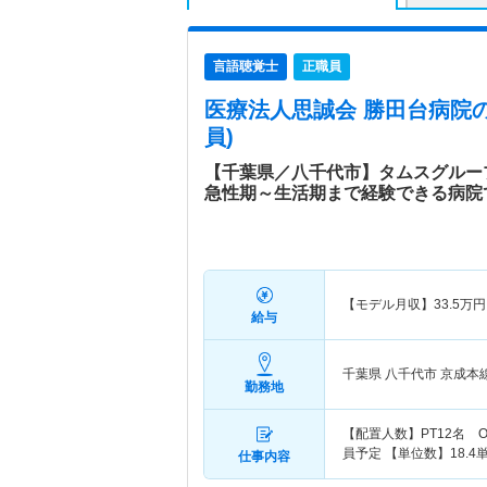
言語聴覚士
正職員
医療法人思誠会 勝田台病院
員)
【千葉県／八千代市】タムスグルー
急性期～生活期まで経験できる病院
【モデル月収】
33.5
万円
給与
千葉県 八千代市
京成本
勤務地
【配置人数】PT12名 O
員予定 【単位数】18.
仕事内容