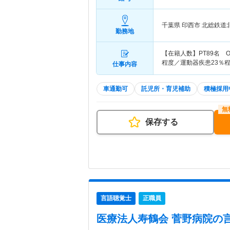
千葉県 印西市
北総鉄道
勤務地
【在籍人数】PT89名 O
程度／運動器疾患23％
仕事内容
車通勤可
託児所・育児補助
積極採用
保存する
言語聴覚士
正職員
医療法人寿鶴会 菅野病院
の