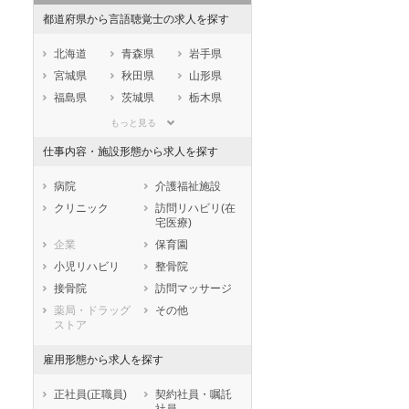
都道府県から言語聴覚士の求人を探す
北海道
青森県
岩手県
宮城県
秋田県
山形県
福島県
茨城県
栃木県
群馬県
埼玉県
千葉県
もっと見る
東京都
神奈川県
新潟県
仕事内容・施設形態から求人を探す
山梨県
長野県
富山県
石川県
福井県
岐阜県
病院
介護福祉施設
静岡県
愛知県
三重県
クリニック
訪問リハビリ(在
宅医療)
滋賀県
京都府
大阪府
企業
保育園
兵庫県
奈良県
和歌山県
小児リハビリ
整骨院
鳥取県
島根県
岡山県
接骨院
訪問マッサージ
広島県
山口県
徳島県
薬局・ドラッグ
その他
香川県
愛媛県
高知県
ストア
福岡県
佐賀県
長崎県
雇用形態から求人を探す
熊本県
大分県
宮崎県
鹿児島県
沖縄県
正社員(正職員)
契約社員・嘱託