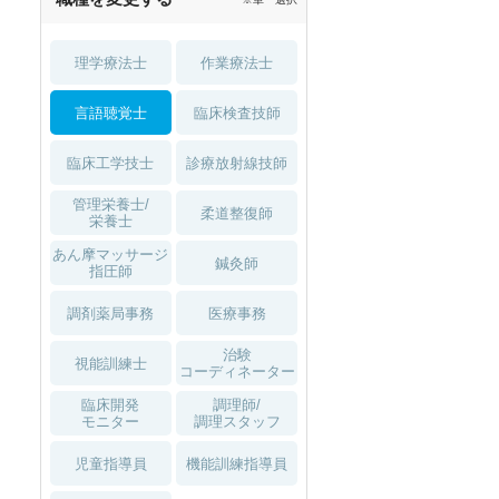
理学療法士
作業療法士
言語聴覚士
臨床検査技師
臨床工学技士
診療放射線技師
管理栄養士/
柔道整復師
栄養士
あん摩マッサージ
鍼灸師
指圧師
調剤薬局事務
医療事務
治験
視能訓練士
コーディネーター
臨床開発
調理師/
モニター
調理スタッフ
児童指導員
機能訓練指導員