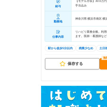
【モデル月収】
30.0
万円
手当込み
給与
神奈川県 横浜市南区
横
勤務地
リハビリ業務全般。利用
ます。医師・看護師など
仕事内容
駅から徒歩5分以内
残業少なめ
土日
保存する