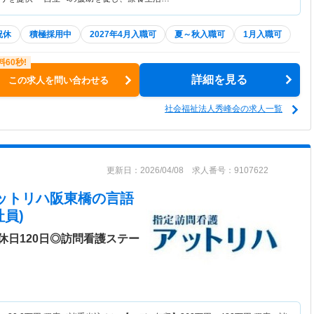
祝休
積極採用中
2027年4月入職可
夏～秋入職可
1月入職可
詳細を見る
この求人を問い合わせる
社会福祉法人秀峰会の求人一覧
更新日：2026/04/08 求人番号：9107622
アットリハ阪東橋
の言語
員)
休日120日◎訪問看護ステー