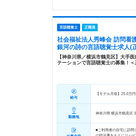
言語聴覚士
正職員
社会福祉法人秀峰会 訪問看
銀河の詩
の言語聴覚士求人(正
【神奈川県／横浜市鶴見区】大手医
テーションで言語聴覚士の募集！＜
【モデル月収】
25.0
万円
給与
神奈川県 横浜市鶴見区
勤務地
■ご利用者の自宅に訪問
の指示書をもとにリハビ