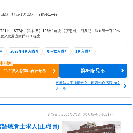
北総線「印西牧の原駅」（徒歩15分）
T21名 ST7名 【単位数】19単位前後 【疾患層】 回復期：脳血管士官40％
程度／廃用症候群33％程度…
中
2027年4月入職可
夏～秋入職可
1月入職可
詳細を見る
この求人を問い合わせる
医療法人平成博愛会 印西総合病院の求
人一覧
更新日：2026/07/13 求人番号：602174
言語聴覚士求人(正職員)