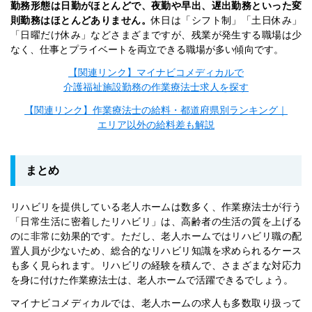
勤務形態は日勤がほとんどで、夜勤や早出、遅出勤務といった変
則勤務はほとんどありません。
休日は「シフト制」「土日休み」
「日曜だけ休み」などさまざまですが、残業が発生する職場は少
なく、仕事とプライベートを両立できる職場が多い傾向です。
【関連リンク】マイナビコメディカルで
介護福祉施設勤務の作業療法士求人を探す
【関連リンク】作業療法士の給料・都道府県別ランキング｜
エリア以外の給料差も解説
まとめ
リハビリを提供している老人ホームは数多く、作業療法士が行う
「日常生活に密着したリハビリ」は、高齢者の生活の質を上げる
のに非常に効果的です。ただし、老人ホームではリハビリ職の配
置人員が少ないため、総合的なリハビリ知識を求められるケース
も多く見られます。リハビリの経験を積んで、さまざまな対応力
を身に付けた作業療法士は、老人ホームで活躍できるでしょう。
マイナビコメディカルでは、老人ホームの求人も多数取り扱って