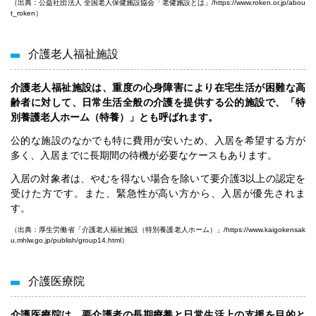
（出典：公益社団法人 全国老人保健施設協会「老健施設とは」/
https://www.roken.or.jp/abou
t_roken
）
介護老人福祉施設
介護老人福祉施設は、重度の心身障害により在宅生活が困難な高
齢者に対して、日常生活全般の介護を提供する公的施設で、「特
別養護老人ホーム（特養）」とも呼ばれます。
公的な施設のなかでも特に費用が安いため、入居を希望する方が
多く、入居までに長期間の待機が必要なケースもあります。
入居の対象者は、やむを得ない場合を除いて要介護3以上の認定を
受けた方です。また、緊急性が高い方から、入居が優先されま
す。
（出典：厚生労働省「介護老人福祉施設（特別養護老人ホーム）」/
https://www.kaigokensak
u.mhlw.go.jp/publish/group14.html
）
介護医療院
介護医療院は、要介護者の長期療養と日常生活上の支援を目的と