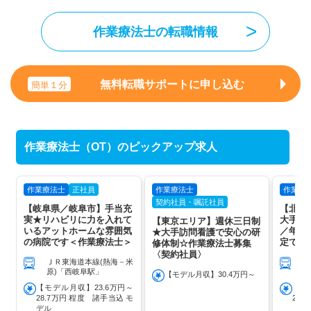
作業療法士の転職情報
無料転職サポートに申し込む
簡単１分
作業療法士（OT）のピックアップ求人
作業療法士
正社員
作業療法士
作業療
契約社員・嘱託社員
【岐阜県／岐阜市】手当充
【北海
実★リハビリに力を入れて
大手療
【東京エリア】週休三日制
いるアットホームな雰囲気
／年間
★大手訪問看護で安心の研
の病院です＜作業療法士＞
定で研
修体制☆作業療法士募集
〈契約社員〉
ＪＲ東海道本線(熱海－米
原)「西岐阜駅」
【モデル月収】30.4万円～
【モデル月収】23.6万円～
【モ
28.7万円 程度 諸手当込 モ
26.
デル
【モ