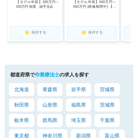
【モデル年収】335万円～
【モデル年収】500万円～
420万円 程度 諸手当込
550万円 [研修期間中] 【月
給】350,000円-
保存する
保存する
都道府県で
作業療法士
の求人を探す
北海道
青森県
岩手県
宮城県
秋田県
山形県
福島県
茨城県
栃木県
群馬県
埼玉県
千葉県
東京都
神奈川県
新潟県
富山県