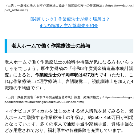
（出典：一般社団法人 日本作業療法士協会「認知症の方への作業療法」/
https://www.jaot.or.j
p/ot_alzheimer/
）
【関連リンク】作業療法士が働く場所は？
4つの領域と主な就職先を紹介
老人ホームで働く作業療法士の給与
老人ホームで働く作業療法士の給料や待遇が気になる方もいらっ
しゃるでしょう。厚生労働省の「令和3年度賃金構造基本統計調
査」によると、
作業療法士の平均年収は427万円
です（ただし、こ
れは作業療法士に理学療法士、言語聴覚士、視能訓練士を加えた4
職種の平均値です）。
（出典：厚生労働省「令和３年賃金構造基本統計調査 結果の概況」/
https://www.mhlw.go.j
p/toukei/itiran/roudou/chingin/kouzou/z2021/index.html
）
マイナビコメディカルをはじめとする求人情報を見てみると、老
人ホームで勤務する作業療法士の年収は、約350～450万円が相場
となっています。多くの求人で通勤手当や家族手当、資格手当な
どが用意されており、福利厚生や各種保険も充実しています。