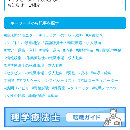
お知らせ・ご紹介
キーワードから記事を探す
#臨床開発モニター
#セラピストの年収・給料
#お役立ち
#シゴトLive動画紹介
#言語聴覚士の転職市場・求人動向
#内定・退職・入社
#面接・選考
#応募
#書類準備
#転職検討/準備
#情報収集
#作業療法士の転職市場・求人動向
#理学療法士の転職市場・求人動向
#セラピストの転職市場・求人動向
#男性
#資格
#年収・給料
#病院
#アプリケーションスペシャリスト
#治験コーディネーター
#訪問リハビリ
#資格試験
#保育園
#クリニック
#転職ノウハウ
#女性の転職
#国家試験
#薬局