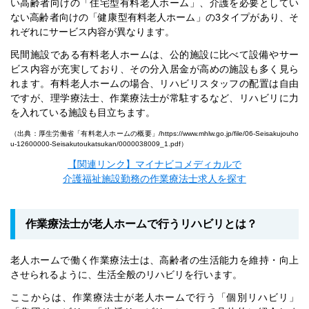
い高齢者向けの「住宅型有料老人ホーム」、介護を必要としてい
ない高齢者向けの「健康型有料老人ホーム」の3タイプがあり、そ
れぞれにサービス内容が異なります。
民間施設である有料老人ホームは、公的施設に比べて設備やサー
ビス内容が充実しており、その分入居金が高めの施設も多く見ら
れます。有料老人ホームの場合、リハビリスタッフの配置は自由
ですが、理学療法士、作業療法士が常駐するなど、リハビリに力
を入れている施設も目立ちます。
（出典：厚生労働省「有料老人ホームの概要」/
https://www.mhlw.go.jp/file/06-Seisakujouho
u-12600000-Seisakutoukatsukan/0000038009_1.pdf
）
【関連リンク】マイナビコメディカルで
介護福祉施設勤務の作業療法士求人を探す
作業療法士が老人ホームで行うリハビリとは？
老人ホームで働く作業療法士は、高齢者の生活能力を維持・向上
させられるように、生活全般のリハビリを行います。
ここからは、作業療法士が老人ホームで行う「個別リハビリ」