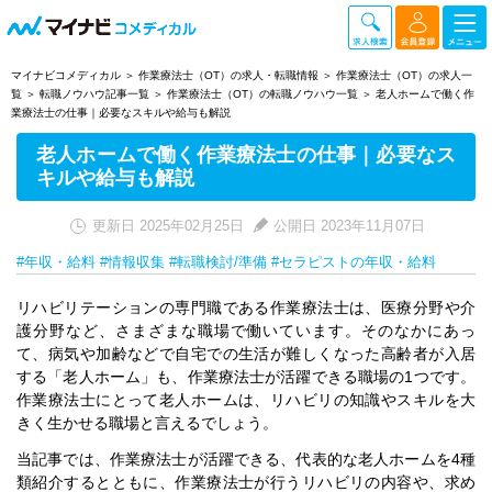
マイナビコメディカル
作業療法士（OT）の求人・転職情報
作業療法士（OT）の求人一
覧
転職ノウハウ記事一覧
作業療法士（OT）の転職ノウハウ一覧
老人ホームで働く作
業療法士の仕事｜必要なスキルや給与も解説
老人ホームで働く作業療法士の仕事｜必要なス
キルや給与も解説
更新日 2025年02月25日
公開日 2023年11月07日
#年収・給料
#情報収集
#転職検討/準備
#セラピストの年収・給料
リハビリテーションの専門職である作業療法士は、医療分野や介
護分野など、さまざまな職場で働いています。そのなかにあっ
て、病気や加齢などで自宅での生活が難しくなった高齢者が入居
する「老人ホーム」も、作業療法士が活躍できる職場の1つです。
作業療法士にとって老人ホームは、リハビリの知識やスキルを大
きく生かせる職場と言えるでしょう。
当記事では、作業療法士が活躍できる、代表的な老人ホームを4種
類紹介するとともに、作業療法士が行うリハビリの内容や、求め