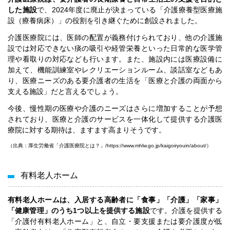
した施設
で、2024年度に廃止が決まっている「介護療養型医療施
設（療養病床）」の役割を引き継ぐために創設されました。
介護医療院には、医師の配置が義務付けられており、他の介護施
設では対応できない痰の吸引や経管栄養といった日常的な医学管
理や看取りの対応なども行います。また、施設内には医療設備に
加えて、機能訓練室やレクリエーションルーム、談話室などもあ
り、医療ニーズのある要介護者の生活を「医療と介護の両面から
支える施設」だと言えるでしょう。
今後、慢性期の医療や介護のニーズはさらに増加することが予想
されており、医療と介護のサービスを一体化して提供する介護医
療院に対する期待は、ますます高まりそうです。
（出典：厚生労働省「介護医療院とは？」/
https://www.mhlw.go.jp/kaigoiryouin/about/
）
有料老人ホーム
有料老人ホームは、入居する高齢者に「食事」「介護」「家事」
「健康管理」のうち1つ以上を提供する施設
です。介護を提供する
「介護付有料老人ホーム」と、自立・要支援または要介護度が低