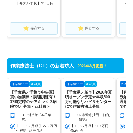
【モデル年収】340万円～
434
460万円 程度 諸手当込
保存する
保存する
作業療法士（OT）の新着求人
2026年8月更新！
作業療法士
正社員
作業療法士
正社員
作業療
【千葉県／千葉市中央区】
【千葉県／柏市】2026年夏
【兵庫
買い物訓練・調理訓練有！
頃オープン予定☆年収500
残業0
17時定時のケアミックス病
万可能なリハビリセンター
通勤可
院でOT募集＜正社員＞
にて作業療法士募集
で作業
♪
ＪＲ外房線「本千葉
ＪＲ常磐線(上野－仙台)
駅」
「柏駅」
【モデル月収】27.9万円
【モデル月収】41.7万円～
【モ
～ 程度 諸手当込
45.9万円
【モ