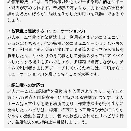
め作業療法士には、専門領域以外もカバーする総合的なサポー
ト能力が求められます。未経験の方よりも、ある程度の実務実
績がある方のほうが、経験を生かした対応力を武器にできるで
しょう。
・他職種と連携するコミュニケーション力
老人ホームで働く作業療法士は、利用者さまとのコミュニケー
ションはもちろん、他の職種とのコミュニケーションも不可欠
です。利用者さまと身近に接している介護スタッフから情報を
収集したり、リハビリの専門職として介護スタッフにアドバイ
スしたりする場面も多いでしょう。多職種で連携しながら、チ
ームで利用者さまにアプローチしていくためには、日頃からコ
ミュニケーション力を磨いておくことが大事です。
・認知症への対応力
老人ホームには認知症の高齢者も入居されており、そうした
方々への対応も作業療法士に期待される役割の1つです。老人
ホームは日常生活を送る場所であり、作業療法士が行う生活に
密着したリハビリは、認知症の方にとって自信や安心につなが
りやすい活動と言えます。個々の状況に合わせたリハビリを行
い、生活能力の維持向上を目指しましょう。