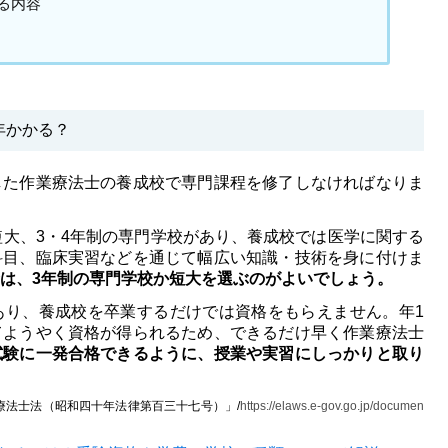
る内容
年かかる？
した作業療法士の養成校で専門課程を修了しなければなりま
短大、3・4年制の専門学校があり、養成校では医学に関する
科目、臨床実習などを通じて幅広い知識・技術を身に付けま
は、3年制の専門学校か短大を選ぶのがよいでしょう。
あり、養成校を卒業するだけでは資格をもらえません。年1
てようやく資格が得られるため、できるだけ早く作業療法士
試験に一発合格できるように、授業や実習にしっかりと取り
業療法士法（昭和四十年法律第百三十七号）」/
https://elaws.e-gov.go.jp/documen