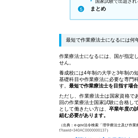
国家試験で出題され
まとめ
最短で作業療法士になるには何
作業療法士になるには、国が指定
せん。
養成校には4年制の大学と3年制の
基礎科目や作業療法に必要な専門
す。
最短で作業療法士を目指す場合
ただし、作業療法士は国家資格で
回の作業療法士国家試験に合格し
として働きたい方は、
卒業年度の
組む必要があります。
（出典：e-gov法令検索「理学療法士及び作
t?lawid=340AC0000000137
）