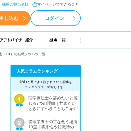
採用ご担当者様へ
マイページでできること
申し込む
ログイン
援情報
キャリアアドバイザー紹介
拠点一覧
士（OT）の転職ノウハウ一覧
人気コラムランキング
直近1ヶ月でよく読まれている記事を
ランキングでご紹介します。
理学療法士を辞めたいと感
じる7つの理由｜辞めたい
ときにすべきこともご紹介
管理栄養士の主な働く場所
10選｜将来性や転職時の