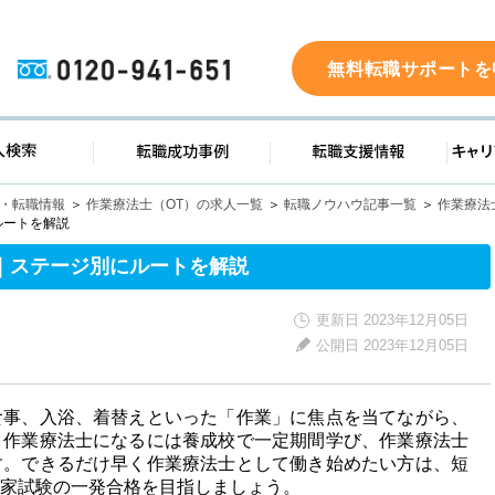
0120-941-651
無料転職サポートを
ド
求人検索
転職成功事例
転職支
人・転職情報
作業療法士（OT）の求人一覧
転職ノウハウ記事一覧
作業療法
ルートを解説
｜ステージ別にルートを解説
更新日 2023年12月05日
公開日 2023年12月05日
食事、入浴、着替えといった「作業」に焦点を当てながら、
。作業療法士になるには養成校で一定期間学び、作業療法士
す。できるだけ早く作業療法士として働き始めたい方は、短
家試験の一発合格を目指しましょう。