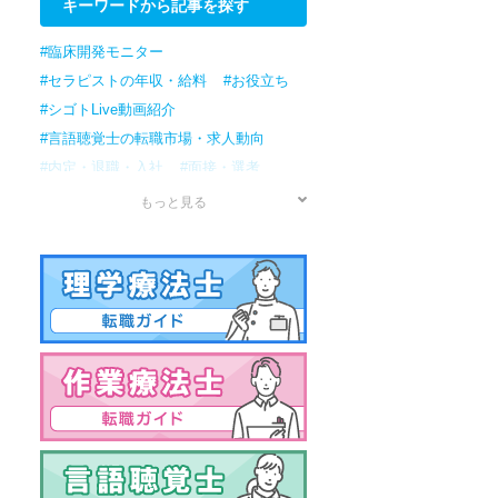
キーワードから記事を探す
#臨床開発モニター
#セラピストの年収・給料
#お役立ち
#シゴトLive動画紹介
#言語聴覚士の転職市場・求人動向
#内定・退職・入社
#面接・選考
#応募
#書類準備
#転職検討/準備
もっと見る
#情報収集
#作業療法士の転職市場・求人動向
#理学療法士の転職市場・求人動向
#セラピストの転職市場・求人動向
#男性
#資格
#年収・給料
#病院
#アプリケーションスペシャリスト
#治験コーディネーター
#訪問リハビリ
#資格試験
#保育園
#クリニック
#転職ノウハウ
#女性の転職
#国家試験
#薬局