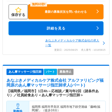
最新の募集状況を問い合わせる
保存する
詳細を見る
あなぶきメディカルケア株式会社の求人
一覧
更新日：2025/08/25 求人番号：10165815
あん摩マッサージ指圧師
パート
募集停止
あなぶきメディカルケア株式会社 アルファリビング福
岡原
のあん摩マッサージ指圧師求人(パート)
【福岡県／福岡市】1日4h～応相談／賞与年2回（諸条件あ
り）／社員給食あり＜あん摩マッサージ指圧師＞
福岡県 福岡市早良区
福岡市地下鉄空港線「藤崎(福
岡)駅」（徒歩16分）
勤務地