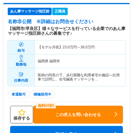
あん摩マッサージ指圧師
正職員
名称非公開
※詳細はお問合せください
【福岡市/早良区】様々なサービスを行っている企業でのあん摩
マッサージ指圧師さんの募集です♪
【モデル月収】
23.0
万円～
36.0
万円
給与
福岡県 福岡市
勤務地
医師の同意の下、歩行困難な利用者宅や施設へ社用
車で訪問し、在宅鍼灸マッサージを…
仕事内容
車通勤可
積極採用中
この求人を問い合わせる
保存する