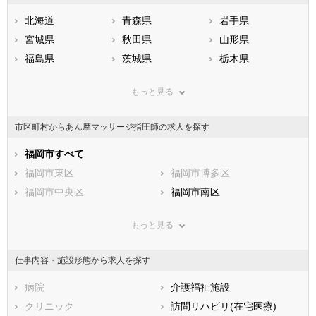
北海道
青森県
岩手県
宮城県
秋田県
山形県
福島県
茨城県
栃木県
群馬県
埼玉県
千葉県
もっと見る
東京都
神奈川県
新潟県
山梨県
長野県
富山県
市区町村からあん摩マッサージ指圧師の求人を探す
石川県
福井県
岐阜県
静岡県
福岡市すべて
愛知県
三重県
滋賀県
福岡市東区
京都府
福岡市博多区
大阪府
兵庫県
福岡市中央区
奈良県
福岡市南区
和歌山県
鳥取県
福岡市西区
島根県
福岡市城南区
岡山県
もっと見る
広島県
福岡市早良区
山口県
徳島県
香川県
北九州市すべて
愛媛県
高知県
仕事内容・施設形態から求人を探す
福岡県
北九州市門司区
佐賀県
北九州市若松区
長崎県
熊本県
北九州市戸畑区
病院
大分県
北九州市小倉北区
介護福祉施設
宮崎県
鹿児島県
北九州市小倉南区
クリニック
沖縄県
北九州市八幡東区
訪問リハビリ(在宅医療)