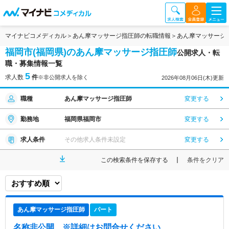
マイナビコメディカル
あん摩マッサージ指圧師の転職情報
あん摩マッサージ
福岡市(福岡県)のあん摩マッサージ指圧師
公開求人・転
職・募集情報一覧
5
求人数
件
※非公開求人を除く
2026年08月06日(木)更新
職種
あん摩マッサージ指圧師
変更する
勤務地
福岡県福岡市
変更する
求人条件
その他求人条件未設定
変更する
この検索条件を保存する
条件をクリア
あん摩マッサージ指圧師
パート
名称非公開
※詳細はお問合せください