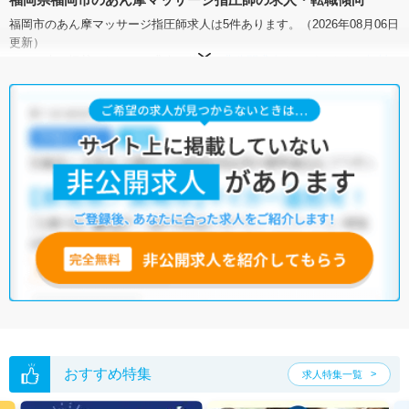
福岡市のあん摩マッサージ指圧師求人は5件あります。（2026年08月06日
更新）
サイト上に掲載されている求人の他に、
非公開求人
もございます。
無料
転職支援サービス
にお申し込みいただくと、全求人からご希望条件に合
う求人を提案させていただきます。
福岡市のあん摩マッサージ指圧師求人では以下のような条件が人気で
す。
・
積極採用中
・
残業少なめ
・
託児所・育児補助あり
・
正社員(正職
員)
・
介護福祉施設
・
訪問リハビリ(在宅医療)
・
整骨院
・
接骨
院
・
訪問マッサージ
・
その他
他の条件でも人気の求人がございますので、「こだわり条件」から検索
いただくか、お気軽にお問い合わせください。
全国のあん摩マッサージ指圧師求人
から検索いただくことも可能です。
無料転職支援サービス
にお申し込みいただくと、ご希望条件をヒアリン
グした上で求人をご提案いたします。
ご希望条件がまだ定まっていない方は
人気の希望条件をピックアップし
た求人特集
をぜひご活用ください。
おすすめ特集
求人特集一覧
転職支援の他、情報収集や募集状況の確認も、お気軽にご相談くださ
い。