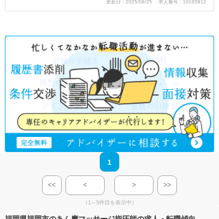
更新日：2025/08/25 求人番号：10165812
1
<<
<
>
>>
（1～5件目を表示中）
福岡県福岡市のあん摩マッサージ指圧師の求人・転職傾向