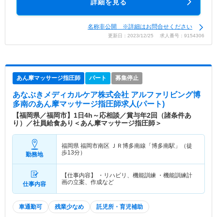
詳細を見る
名称非公開 ※詳細はお問合せください
更新日：2023/12/25 求人番号：9154306
あん摩マッサージ指圧師
パート
募集停止
あなぶきメディカルケア株式会社 アルファリビング博
多南
のあん摩マッサージ指圧師求人(パート)
【福岡県／福岡市】1日4h～応相談／賞与年2回（諸条件あ
り）／社員給食あり＜あん摩マッサージ指圧師＞
福岡県 福岡市南区
ＪＲ博多南線「博多南駅」（徒
歩13分）
勤務地
【仕事内容】 ・リハビリ、機能訓練 ・機能訓練計
画の立案、作成など
仕事内容
車通勤可
残業少なめ
託児所・育児補助