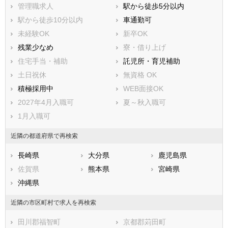
管理職求人
駅から徒歩5分以内
糟屋郡須惠町
糟屋郡新宮町
駅から徒歩10分以内
車通勤可
糟屋郡久山町
糟屋郡粕屋町
未経験OK
新卒OK
遠賀郡芦屋町
遠賀郡水巻町
残業少なめ
寮・借り上げ
遠賀郡岡垣町
遠賀郡遠賀町
住宅手当・補助
託児所・育児補助
鞍手郡小竹町
鞍手郡鞍手町
土日祝休
無資格 OK
嘉穂郡桂川町
朝倉郡筑前町
積極採用中
WEB面接OK
朝倉郡東峰村
三井郡大刀洗町
2027年4月入職可
夏～秋入職可
三潴郡大木町
八女郡広川町
1月入職可
田川郡香春町
田川郡添田町
田川郡糸田町
田川郡川崎町
近隣の都道府県で再検索
田川郡大任町
田川郡赤村
長崎県
大分県
鹿児島県
田川郡福智町
京都郡苅田町
佐賀県
熊本県
宮崎県
京都郡みやこ町
築上郡吉富町
沖縄県
築上郡上毛町
築上郡築上町
近隣の市区町村で求人を再検索
田川郡福智町
京都郡苅田町