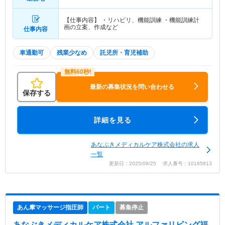
【仕事内容】 ・リハビリ、機能訓練 ・機能訓練計
画の立案、作成など
仕事内容
車通勤可
残業少なめ
託児所・育児補助
最新の募集状況を問い合わせる
保存する
詳細を見る
あなぶきメディカルケア株式会社の求人
一覧
更新日：2025/08/25 求人番号：10165813
あん摩マッサージ指圧師
パート
募集停止
あなぶきメディカルケア株式会社 アルファリビング福