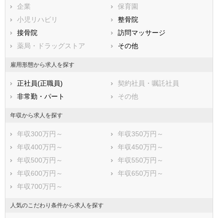
北九州市八幡西区
企業
保育園
市部
小児リハビリ
整骨院
大牟田市
接骨院
久留米市
訪問マッサージ
直方市
薬局・ドラッグストア
飯塚市
その他
田川市
柳川市
雇用形態から求人を探す
八女市
筑後市
正社員(正職員)
契約社員・嘱託社員
大川市
行橋市
非常勤・パート
その他
豊前市
中間市
小郡市
筑紫野市
年収から求人を探す
春日市
大野城市
年収300万円～
年収350万円～
宗像市
太宰府市
年収400万円～
年収450万円～
古賀市
福津市
年収500万円～
年収550万円～
うきは市
宮若市
年収600万円～
年収650万円～
嘉麻市
朝倉市
年収700万円～
みやま市
糸島市
那珂川市
糟屋郡宇美町
人気のこだわり条件から求人を探す
糟屋郡篠栗町
糟屋郡志免町