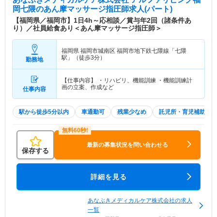
岡七隈
のあん摩マッサージ指圧師求人(パート)
【福岡県／福岡市】1日4h～応相談／賞与年2回（諸条件あ
り）／社員給食あり＜あん摩マッサージ指圧師＞
福岡県 福岡市城南区
福岡市地下鉄七隈線「七隈
駅」（徒歩3分）
勤務地
【仕事内容】 ・リハビリ、機能訓練 ・機能訓練計
画の立案、作成など
仕事内容
駅から徒歩5分以内
車通勤可
残業少なめ
託児所・育児補助
最新の募集状況を問い合わせる
保存する
詳細を見る
あなぶきメディカルケア株式会社の求人
一覧