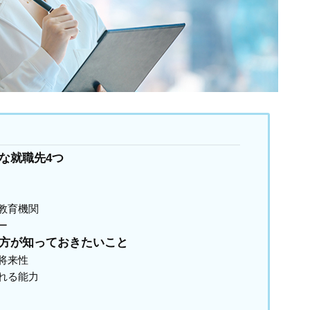
な就職先4つ
教育機関
ー
方が知っておきたいこと
将来性
れる能力