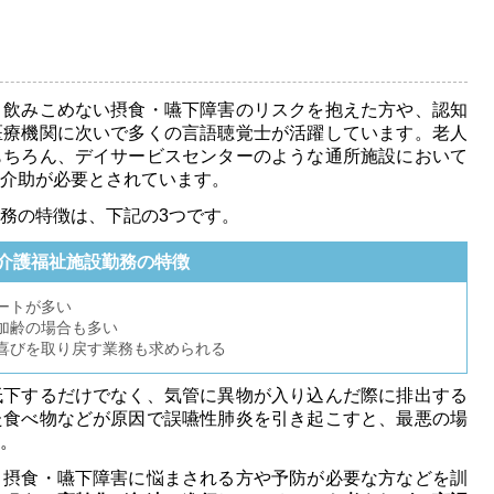
く飲みこめない摂食・嚥下障害のリスクを抱えた方や、認知
医療機関に次いで多くの言語聴覚士が活躍しています。老人
もちろん、デイサービスセンターのような通所施設において
介助が必要とされています。
務の特徴は、下記の3つです。
介護福祉施設勤務の特徴
ートが多い
加齢の場合も多い
喜びを取り戻す業務も求められる
低下するだけでなく、気管に異物が入り込んだ際に排出する
た食べ物などが原因で誤嚥性肺炎を引き起こすと、最悪の場
。
、摂食・嚥下障害に悩まされる方や予防が必要な方などを訓