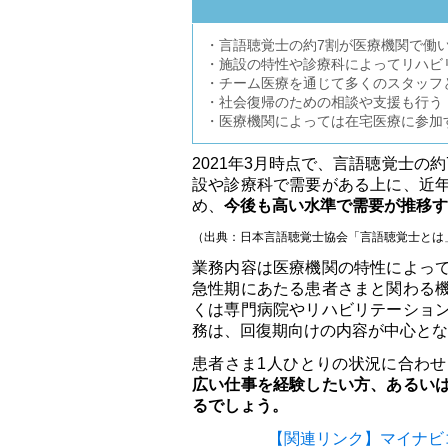
・言語聴覚士の約7割が医療機関で働
・施設の特性や診療科によってリハビ
・チーム医療を通じて多くのスタッフ
・社会復帰のための相談や支援も行う
・医療機関によっては在宅医療に参加
2021年3月時点で、言語聴覚士
設や診療科で需要がある上に、近
め、
今後も高い水準で需要が推移す
（出典：日本言語聴覚士協会「言語聴覚士とは」
業務内容は医療機関の特性によっ
急性期にあたる患者さまと関わる
くは専門病院やリハビリテーショ
務は、回復期向けの内容が中心とな
患者さま1人ひとりの状況に合わ
広い仕事を経験したい方、あるい
るでしょう。
【関連リンク】マイナビ