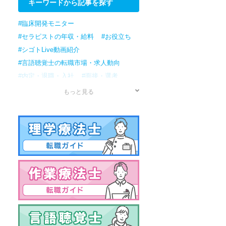
キーワードから記事を探す
#臨床開発モニター
#セラピストの年収・給料
#お役立ち
#シゴトLive動画紹介
#言語聴覚士の転職市場・求人動向
#内定・退職・入社
#面接・選考
#応募
#書類準備
#転職検討/準備
もっと見る
#情報収集
#作業療法士の転職市場・求人動向
#理学療法士の転職市場・求人動向
#セラピストの転職市場・求人動向
#男性
#資格
#年収・給料
#病院
#アプリケーションスペシャリスト
#治験コーディネーター
#訪問リハビリ
#資格試験
#保育園
#クリニック
#転職ノウハウ
#女性の転職
#国家試験
#薬局