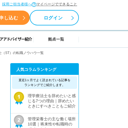
採用ご担当者様へ
マイページでできること
申し込む
ログイン
援情報
キャリアアドバイザー紹介
拠点一覧
士（ST）の転職ノウハウ一覧
人気コラムランキング
直近1ヶ月でよく読まれている記事を
ランキングでご紹介します。
理学療法士を辞めたいと感
じる7つの理由｜辞めたい
ときにすべきこともご紹介
管理栄養士の主な働く場所
10選｜将来性や転職時の