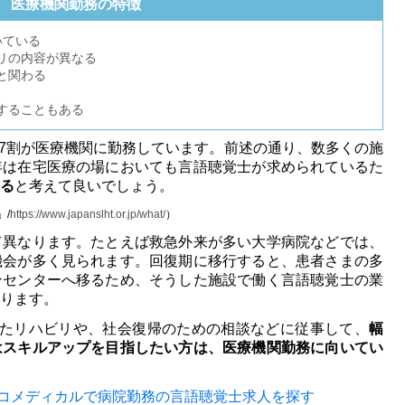
医療機関勤務の特徴
いている
リの内容が異なる
と関わる
することもある
の約7割が医療機関に勤務しています。前述の通り、数多くの施
年は在宅医療の場においても言語聴覚士が求められているた
る
と考えて良いでしょう。
/
https://www.japanslht.or.jp/what/
）
て異なります。たとえば救急外来が多い大学病院などでは、
機会が多く見られます。回復期に移行すると、患者さまの多
ンセンターへ移るため、そうした施設で働く言語聴覚士の業
ります。
せたリハビリや、社会復帰のための相談などに従事して、
幅
はスキルアップを目指したい方は、医療機関勤務に向いてい
コメディカルで病院勤務の言語聴覚士求人を探す